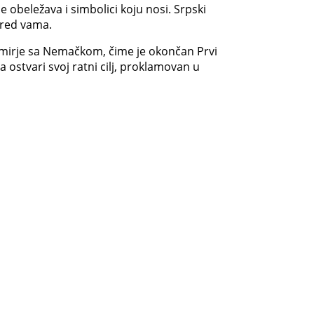
 obeležava i simbolici koju nosi. Srpski
pred vama.
rimirje sa Nemačkom, čime je okončan Prvi
a ostvari svoj ratni cilj, proklamovan u