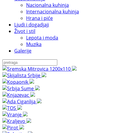
Nacionalna kuhinja
Internacionalna kuhinja
Hrana i piće
Ljudi i dogadjaji
Život i stil
Lepota i moda
Muzika
Galerije