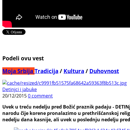
Podeli ovu vest
Moja Srbija
Tradicija
/
Kultura
/
Duhovnost
Detinjci i jabuke
20/12/2015
0 comment
Uvek u treću nedelju pred Božić praznik padaju - DETINj
narodu čije korene pronalazimo u prethrišćanskoj relig
nedelju dana kasnije, ali uvek u poslednju nedelju pred 