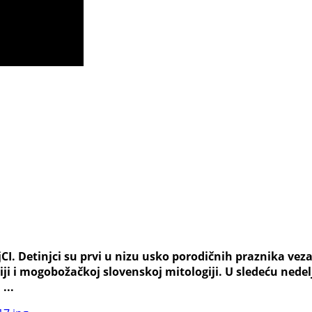
CI. Detinjci su prvi u nizu usko porodičnih praznika vez
iji i mogobožačkoj slovenskoj mitologiji. U sledeću nede
...