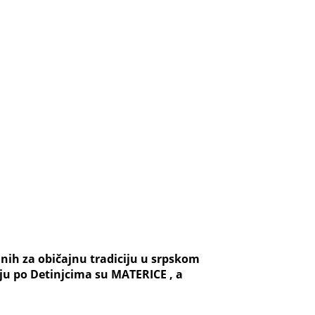
anih za običajnu tradiciju u srpskom
lju po Detinjcima su MATERICE , a