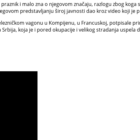
 praznik i malo zna o njegovom značaju, razlogu zbog koga se
egovom predstavljanju široj javnosti dao kroz video koji je 
 železničkom vagonu u Kompijenu, u Francuskoj, potpisale p
 Srbija, koja je i pored okupacije i velikog stradanja uspela d