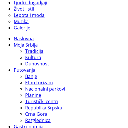
Ljudi i dogadjaji
Život i stil
Lepota i moda
Muzika
Galerije
Naslovna
Moja Srbija
Tradicija
Kultura
Duhovnost
Putovanja
Banje
Etno turizam
Nacionalni parkovi
Planine
Turistički centri
Republika Srpska
Crna Gora
Razglednica
Gastronomija