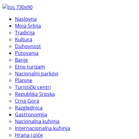
Naslovna
Moja Srbija
Tradicija
Kultura
Duhovnost
Putovanja
Banje
Etno turizam
Nacionalni parkovi
Planine
Turistički centri
Republika Srpska
Crna Gora
Razglednica
Gastronomija
Nacionalna kuhinja
Internacionalna kuhinja
Hrana i piće