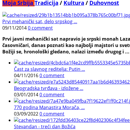
Moja Srbija
Tradicija
/
Kultura
/
Duhovnost
Prvi mehanički sat, delo srpskog ...
09/11/2014
0 comment
Prvi javni mehanički sat napravio je srpski monah Lazar
časovničari, danas poznati kao najbolji majstori u svet
Božiji se, hronološki gledano, nalazi između drugog i ...
Čast za slavnog reditelja: Putin ...
04/11/2016
0 comment
Beogradska tvrđava - izložene ...
03/01/2014
0 comment
770 godina Manastira Morača, ...
03/09/2022
0 comment
Stevandan - treći dan Božića