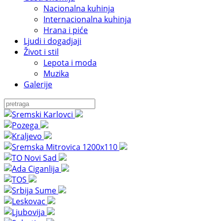
Nacionalna kuhinja
Internacionalna kuhinja
Hrana i piće
Ljudi i dogadjaji
Život i stil
Lepota i moda
Muzika
Galerije