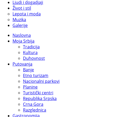
Ljudi i dogadjaji
Život i stil
Lepota i moda
Muzika
Galerije
Naslovna
Moja Srbija
Tradicija
Kultura
Duhovnost
Putovanja
Banje
Etno turizam
Nacionalni parkovi
Planine
Turistički centri
Republika Srpska
Crna Gora
Razglednica
Gastronomija