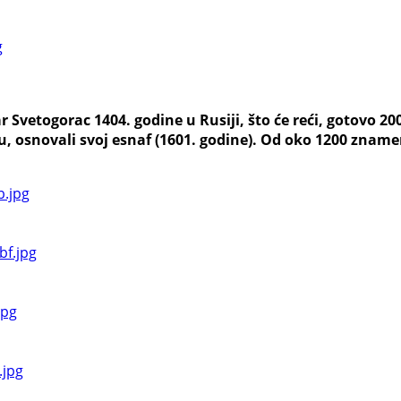
 Svetogorac 1404. godine u Rusiji, što će reći, gotovo 20
u, osnovali svoj esnaf (1601. godine). Od oko 1200 zname