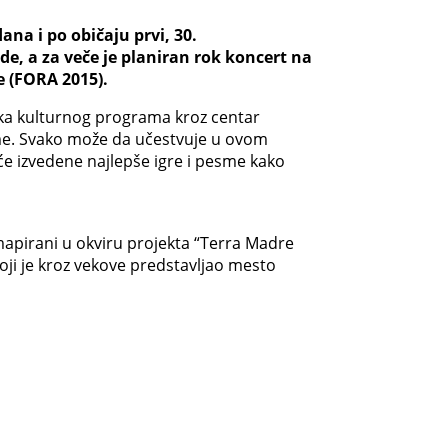
na i po običaju prvi, 30.
, a za veče je planiran rok koncert na
e (FORA 2015).
nika kulturnog programa kroz centar
eme. Svako može da učestvuje u ovom
iće izvedene najlepše igre i pesme kako
mapirani u okviru projekta “Terra Madre
ji je kroz vekove predstavljao mesto