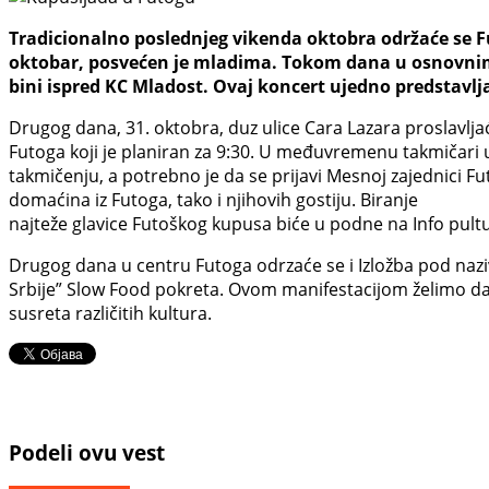
Tradicionalno poslednjeg vikenda oktobra održaće se Fut
oktobar, posvećen je mladima. Tokom dana u osnovnim š
bini ispred KC Mladost. Ovaj koncert ujedno predstavl
Drugog dana, 31. oktobra, duz ulice Cara Lazara proslavlj
Futoga koji je planiran za 9:30. U međuvremenu takmičari
takmičenju, a potrebno je da se prijavi Mesnoj zajednici F
domaćina iz Futoga, tako i njihovih gostiju. Biranje
najteže glavice Futoškog kupusa biće u podne na Info pult
Drugog dana u centru Futoga odrzaće se i Izložba pod naziv
Srbije” Slow Food pokreta. Ovom manifestacijom želimo da
susreta različitih kultura.
Podeli ovu vest