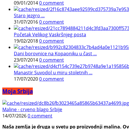
09/01/2014
0 comment
Staro jezgro ...
31/07/2016
0 comment
Početak Velikog Vaskršnjeg posta
19/02/2018
0 comment
Dani borovnice na Kopaoniku u čast ...
23/07/2014
0 comment
Manastir Suvodol u miru stoletnih ...
17/07/2020
0 comment
Moja Srbija
Maline - crveno blago Srbije
14/07/2026
0 comment
Naša zemlja je druga u svetu po proizvodnji malina. Ovi