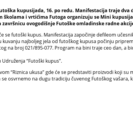
oška kupusijada, 16. po redu. Manifestacija traje dva da
kolama i vrtićima Futoga organizuju se Mini kupusijade
ja završnicu ovogodišnje Futoške omladinske radne akcij
aće se futoški kupus. Manifestacija započinje defileom učes
 u kuvanju najboljeg jela od futoškog kupusa počinju pripr
utog na broj 021/895-077. Program na bini traje ceo dan, a b
u Udruženja “Futoški kupus”.
om “Riznica ukusa” gde će se predstaviti proizvodi koji su 
 se osvrnemo na dugu tradiciju čuvenog Futoškog vašara, ko