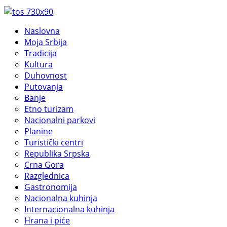
Naslovna
Moja Srbija
Tradicija
Kultura
Duhovnost
Putovanja
Banje
Etno turizam
Nacionalni parkovi
Planine
Turistički centri
Republika Srpska
Crna Gora
Razglednica
Gastronomija
Nacionalna kuhinja
Internacionalna kuhinja
Hrana i piće