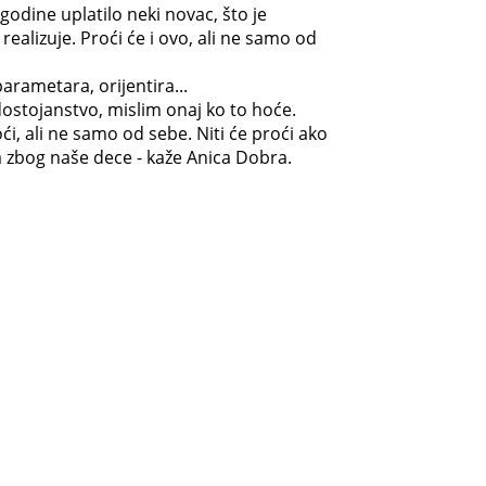
godine uplatilo neki novac, što je
ealizuje. Proći će i ovo, ali ne samo od
rametara, orijentira...
ostojanstvo, mislim onaj ko to hoće.
ći, ali ne samo od sebe. Niti će proći ako
ga zbog naše dece - kaže Anica Dobra.