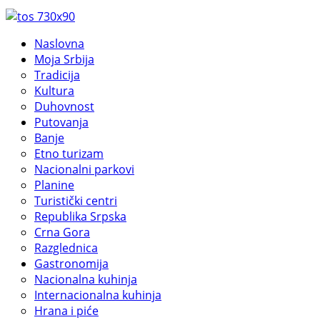
Naslovna
Moja Srbija
Tradicija
Kultura
Duhovnost
Putovanja
Banje
Etno turizam
Nacionalni parkovi
Planine
Turistički centri
Republika Srpska
Crna Gora
Razglednica
Gastronomija
Nacionalna kuhinja
Internacionalna kuhinja
Hrana i piće