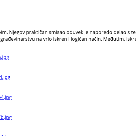
lepim. Njegov praktičan smisao oduvek je naporedo delao s te
građevinarstvu na vrlo iskren i logičan način. Međutim, iskr