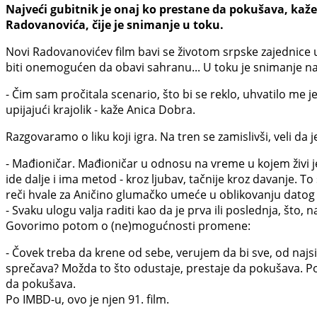
Najveći gubitnik je onaj ko prestane da pokušava, kaž
Radovanovića, čije je snimanje u toku.
Novi Radovanovićev film bavi se životom srpske zajednice
biti onemogućen da obavi sahranu... U toku je snimanje na 
- Čim sam pročitala scenario, što bi se reklo, uhvatilo me 
upijajući krajolik - kaže Anica Dobra.
Razgovaramo o liku koji igra. Na tren se zamislivši, veli da 
- Mađioničar. Mađioničar u odnosu na vreme u kojem živi je
ide dalje i ima metod - kroz ljubav, tačnije kroz davanje. To 
reči hvale za Aničino glumačko umeće u oblikovanju datog lik
- Svaku ulogu valja raditi kao da je prva ili poslednja, što
Govorimo potom o (ne)mogućnosti promene:
- Čovek treba da krene od sebe, verujem da bi sve, od najsi
sprečava? Možda to što odustaje, prestaje da pokušava. Pok
da pokušava.
Po IMBD-u, ovo je njen 91. film.