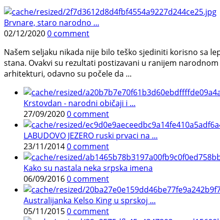
Brvnare, staro narodno ...
02/12/2020
0 comment
Našem seljaku nikada nije bilo teško sjediniti korisno sa 
stana. Ovakvi su rezultati postizavani u ranijem narodnom 
arhitekturi, odavno su počele da ...
Krstovdan - narodni običaji i ...
27/09/2020
0 comment
LABUDOVO JEZERO ruski prvaci na ...
23/11/2014
0 comment
Kako su nastala neka srpska imena
06/09/2016
0 comment
Australijanka Kelso King u sprskoj ...
05/11/2015
0 comment