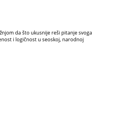
žnjom da što ukusnije reši pitanje svoga
enost i logičnost u seoskoj, narodnoj