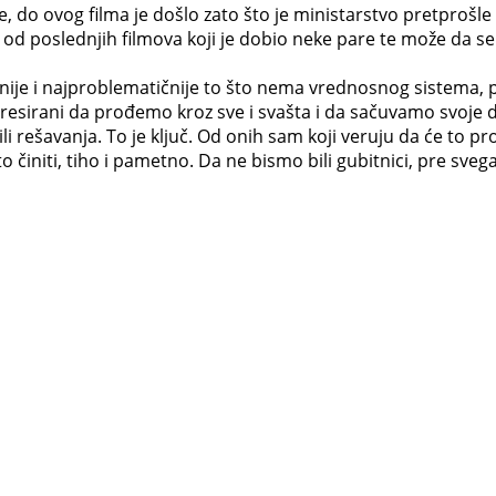
 do ovog filma je došlo zato što je ministarstvo pretprošle 
d poslednjih filmova koji je dobio neke pare te može da se r
nije i najproblematičnije to što nema vrednosnog sistema, pa
dresirani da prođemo kroz sve i svašta i da sačuvamo svoje d
i rešavanja. To je ključ. Od onih sam koji veruju da će to pro
 činiti, tiho i pametno. Da ne bismo bili gubitnici, pre sve