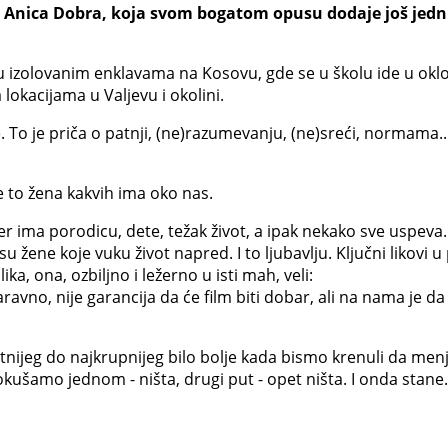
e Anica Dobra, koja svom bogatom opusu dodaje još jedn
 u izolovanim enklavama na Kosovu, gde se u školu ide u o
lokacijama u Valjevu i okolini.
je. To je priča o patnji, (ne)razumevanju, (ne)sreći, normama
je to žena kakvih ima oko nas.
r ima porodicu, dete, težak život, a ipak nekako sve uspeva.
su žene koje vuku život napred. I to ljubavlju. Ključni likovi u
a, ona, ozbiljno i ležerno u isti mah, veli:
, naravno, nije garancija da će film biti dobar, ali na nama j
tnijeg do najkrupnijeg bilo bolje kada bismo krenuli da menj
ušamo jednom - ništa, drugi put - opet ništa. I onda stane. A