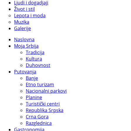
Ljudi i dogadjaji
Život i stil
Lepota i moda
Muzika
Galerije
Naslovna
Moja Srbija
Tradicija
Kultura
Duhovnost
Putovanja
Banje
Etno turizam
Nacionalni parkovi
Planine
Turistički centri
Republika Srpska
Crna Gora
Razglednica
Gastronomija