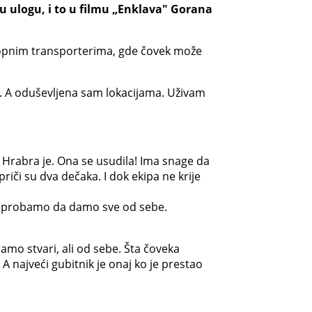
u ulogu, i to u filmu „Enklava" Gorana
klopnim transporterima, gde čovek može
... A oduševljena sam lokacijama. Uživam
 Hrabra je. Ona se usudila! Ima snage da
 priči su dva dečaka. I dok ekipa ne krije
e da probamo da damo sve od sebe.
amo stvari, ali od sebe. Šta čoveka
 najveći gubitnik je onaj ko je prestao