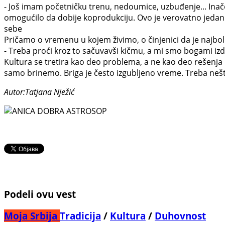
- Još imam početničku trenu, nedoumice, uzbuđenje... Inače,
omogućilo da dobije koprodukciju. Ovo je verovatno jedan o
sebe
Pričamo o vremenu u kojem živimo, o činjenici da je najbol
- Treba proći kroz to sačuvavši kičmu, a mi smo bogami iz
Kultura se tretira kao deo problema, a ne kao deo rešenja il
samo brinemo. Briga je često izgubljeno vreme. Treba nešto
Autor:Tatjana Nježić
Podeli ovu vest
Moja Srbija
Tradicija
/
Kultura
/
Duhovnost