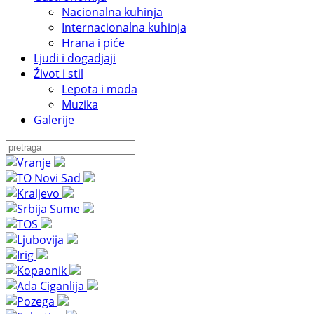
Nacionalna kuhinja
Internacionalna kuhinja
Hrana i piće
Ljudi i dogadjaji
Život i stil
Lepota i moda
Muzika
Galerije