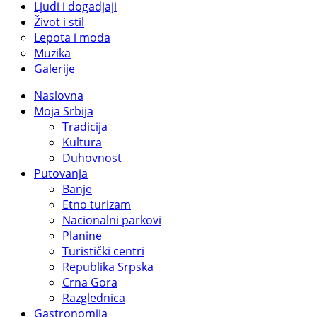
Ljudi i dogadjaji
Život i stil
Lepota i moda
Muzika
Galerije
Naslovna
Moja Srbija
Tradicija
Kultura
Duhovnost
Putovanja
Banje
Etno turizam
Nacionalni parkovi
Planine
Turistički centri
Republika Srpska
Crna Gora
Razglednica
Gastronomija