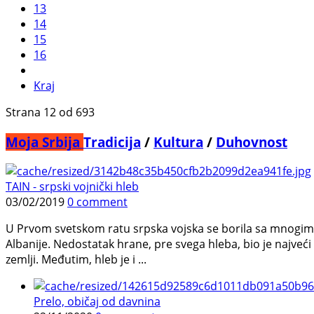
13
14
15
16
Kraj
Strana 12 od 693
Moja Srbija
Tradicija
/
Kultura
/
Duhovnost
TAIN - srpski vojnički hleb
03/02/2019
0 comment
U Prvom svetskom ratu srpska vojska se borila sa mnogim n
Albanije. Nedostatak hrane, pre svega hleba, bio je najveći
zemlji. Međutim, hleb je i ...
Prelo, običaj od davnina