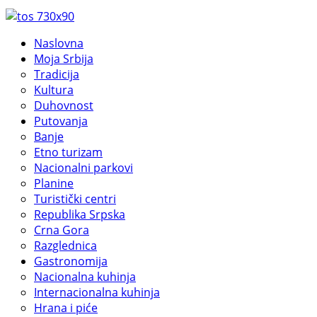
Naslovna
Moja Srbija
Tradicija
Kultura
Duhovnost
Putovanja
Banje
Etno turizam
Nacionalni parkovi
Planine
Turistički centri
Republika Srpska
Crna Gora
Razglednica
Gastronomija
Nacionalna kuhinja
Internacionalna kuhinja
Hrana i piće