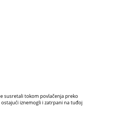
še susretali tokom povlačenja preko
ostajući iznemogli i zatrpani na tuđoj