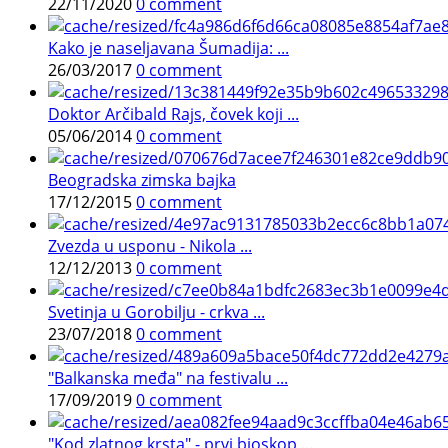
22/11/2020
0 comment
Kako je naseljavana Šumadija: ...
26/03/2017
0 comment
Doktor Arčibald Rajs, čovek koji ...
05/06/2014
0 comment
Beogradska zimska bajka
17/12/2015
0 comment
Zvezda u usponu - Nikola ...
12/12/2013
0 comment
Svetinja u Gorobilju - crkva ...
23/07/2018
0 comment
"Balkanska međa" na festivalu ...
17/09/2019
0 comment
"Kod zlatnog krsta" - prvi bioskop ...