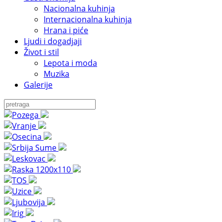
Nacionalna kuhinja
Internacionalna kuhinja
Hrana i piće
Ljudi i dogadjaji
Život i stil
Lepota i moda
Muzika
Galerije