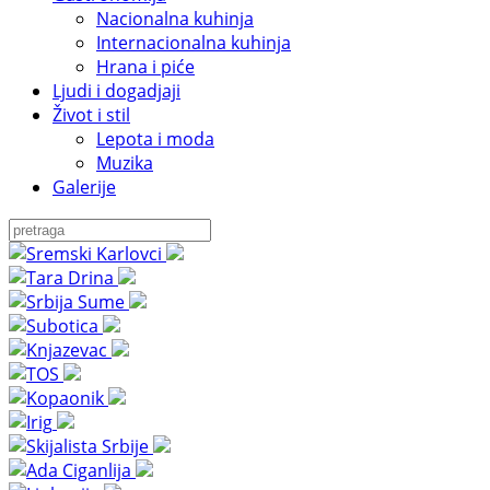
Nacionalna kuhinja
Internacionalna kuhinja
Hrana i piće
Ljudi i dogadjaji
Život i stil
Lepota i moda
Muzika
Galerije