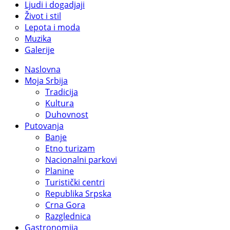
Ljudi i dogadjaji
Život i stil
Lepota i moda
Muzika
Galerije
Naslovna
Moja Srbija
Tradicija
Kultura
Duhovnost
Putovanja
Banje
Etno turizam
Nacionalni parkovi
Planine
Turistički centri
Republika Srpska
Crna Gora
Razglednica
Gastronomija