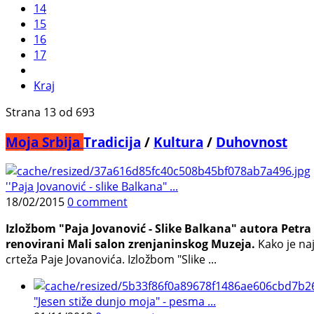
14
15
16
17
Kraj
Strana 13 od 693
Moja Srbija
Tradicija
/
Kultura
/
Duhovnost
''Paja Jovanović - slike Balkana" ...
18/02/2015
0 comment
Izložbom "Paja Jovanović - Slike Balkana" autora Petra
renovirani Mali salon zrenjaninskog Muzeja.
Kako je naj
crteža Paje Jovanovića. Izložbom "Slike ...
"Jesen stiže dunjo moja" - pesma ...