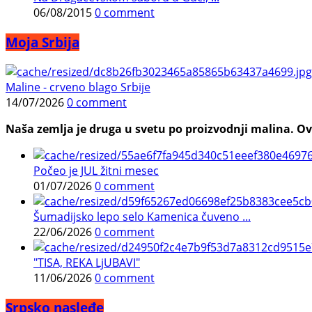
06/08/2015
0 comment
Moja Srbija
Maline - crveno blago Srbije
14/07/2026
0 comment
Naša zemlja je druga u svetu po proizvodnji malina. Ovi
Počeo je JUL žitni mesec
01/07/2026
0 comment
Šumadijsko lepo selo Kamenica čuveno ...
22/06/2026
0 comment
"TISA, REKA LjUBAVI"
11/06/2026
0 comment
Srpsko nasleđe