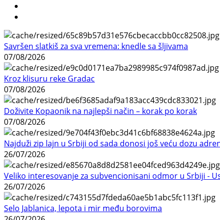
Savršen slatkiš za sva vremena: knedle sa šljivama
07/08/2026
Kroz klisuru reke Gradac
07/08/2026
Doživite Kopaonik na najlepši način – korak po korak
07/08/2026
Najduži zip lajn u Srbiji od sada donosi još veću dozu adre
26/07/2026
Veliko interesovanje za subvencionisani odmor u Srbiji - 
26/07/2026
Selo Jablanica, lepota i mir među borovima
26/07/2026