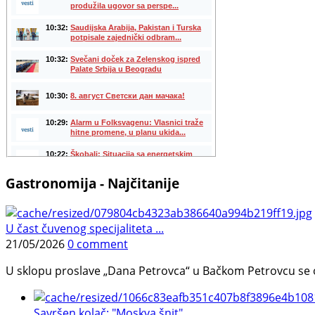
Gastronomija - Najčitanije
U čast čuvenog specijaliteta ...
21/05/2026
0 comment
U sklopu proslave „Dana Petrovca“ u Bačkom Petrovcu se održa
Savršen kolač: "Moskva šnit", ...