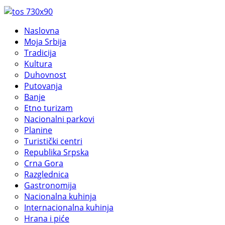
Naslovna
Moja Srbija
Tradicija
Kultura
Duhovnost
Putovanja
Banje
Etno turizam
Nacionalni parkovi
Planine
Turistički centri
Republika Srpska
Crna Gora
Razglednica
Gastronomija
Nacionalna kuhinja
Internacionalna kuhinja
Hrana i piće