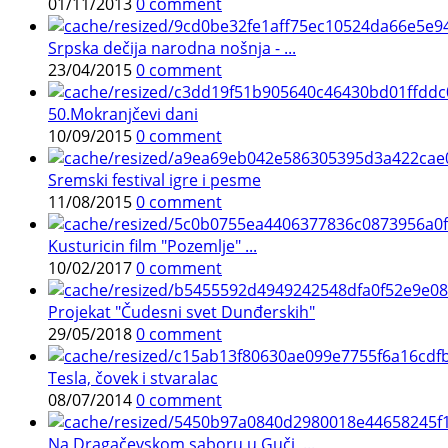
01/11/2013
0 comment
Srpska dečija narodna nošnja - ...
23/04/2015
0 comment
50.Mokranjčevi dani
10/09/2015
0 comment
Sremski festival igre i pesme
11/08/2015
0 comment
Kusturicin film "Pozemlje" ...
10/02/2017
0 comment
Projekat "Čudesni svet Dunđerskih"
29/05/2018
0 comment
Tesla, čovek i stvaralac
08/07/2014
0 comment
Na Dragačevskom saboru u Guči, ...