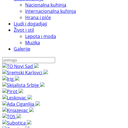
Nacionalna kuhinja
Internacionalna kuhinja
Hrana i piće
Ljudi i dogadjaji
Život i stil
Lepota i moda
Muzika
Galerije