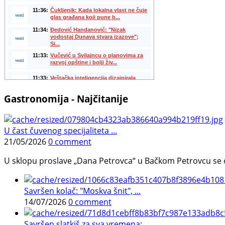
Gastronomija - Najčitanije
U čast čuvenog specijaliteta ...
21/05/2026
0 comment
U sklopu proslave „Dana Petrovca“ u Bačkom Petrovcu se održa
Savršen kolač: "Moskva šnit", ...
14/07/2026
0 comment
Savršen slatkiš za sva vremena: ...