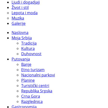
Ljudi i dogadjaji
Život i stil
Lepota i moda
Muzika
Galerije
Naslovna
Moja Srbija
Tradicija
Kultura
Duhovnost
Putovanja
Banje
Etno turizam
Nacionalni parkovi
Planine
Turistički centri
Republika Srpska
Crna Gora
Razglednica
Gastronomija