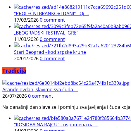
"PROLEĆNI BRANKOVI DANI" - Oj ...
17/03/2026
0 comment
„BEOGRADSKI FESTIVAL IGRE“
11/03/2026
0 comment
Stari Beograd - kod srpske krune
20/01/2026
0 comment
Tradicija
Aranđelovdan, slavimo sva čuda ...
26/07/2026
0 comment
Na današnji dan slave se i pominju sva javljanja i čuda koja j
"KOSIDBA NA RAJCU" - uspomena na ...