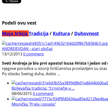
Podeli ovu vest
Moja Srbija
Tradicija
/
Kultura
/
Duhovnost
ANDREJEVDAN - stari običaji
13/12/2013
0 comment
Sveti Andreja je bio prvi apostol Isusa Hrista i jedan o
njegove porodice u istoriji hrišćanstva proslavljeni su ota
Po silasku Svetog duha, dobio ...
Boljevačka tradicija: "Crnorečje u ...
08/06/2015
0 comment
Mionička "Prela i posela"