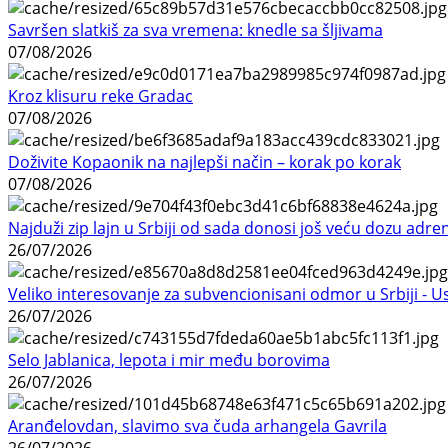
Savršen slatkiš za sva vremena: knedle sa šljivama
07/08/2026
Kroz klisuru reke Gradac
07/08/2026
Doživite Kopaonik na najlepši način – korak po korak
07/08/2026
Najduži zip lajn u Srbiji od sada donosi još veću dozu adre
26/07/2026
Veliko interesovanje za subvencionisani odmor u Srbiji - 
26/07/2026
Selo Jablanica, lepota i mir među borovima
26/07/2026
Aranđelovdan, slavimo sva čuda arhangela Gavrila
26/07/2026