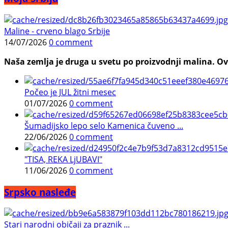
Maline - crveno blago Srbije
14/07/2026
0 comment
Naša zemlja je druga u svetu po proizvodnji malina. Ovi
Počeo je JUL žitni mesec
01/07/2026
0 comment
Šumadijsko lepo selo Kamenica čuveno ...
22/06/2026
0 comment
"TISA, REKA LjUBAVI"
11/06/2026
0 comment
Srpsko nasleđe
Stari narodni običaji za praznik ...