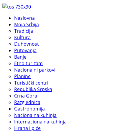
Naslovna
Moja Srbija
Tradicija
Kultura
Duhovnost
Putovanja
Banje
Etno turizam
Nacionalni parkovi
Planine
Turistički centri
Republika Srpska
Crna Gora
Razglednica
Gastronomija
Nacionalna kuhinja
Internacionalna kuhinja
Hrana i piće