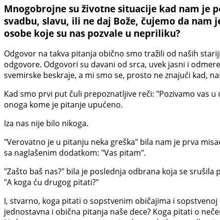
Mnogobrojne su životne situacije kad nam je p
svadbu, slavu, ili ne daj Bože, čujemo da nam j
osobe koje su nas pozvale u nepriliku?
Odgovor na takva pitanja obično smo tražili od naših stari
odgovore. Odgovori su davani od srca, uvek jasni i odmer
svemirske beskraje, a mi smo se, prosto ne znajući kad, naš
Kad smo prvi put čuli prepoznatljive reči: "Pozivamo vas u 
onoga kome je pitanje upućeno.
Iza nas nije bilo nikoga.
"Verovatno je u pitanju neka greška" bila nam je prva misa
sa naglašenim dodatkom: "Vas pitam".
"Zašto baš nas?" bila je poslednja odbrana koja se srušila
"A koga ću drugog pitati?"
I, stvarno, koga pitati o sopstvenim običajima i sopstvenoj t
jednostavna i obična pitanja naše dece? Koga pitati o neč