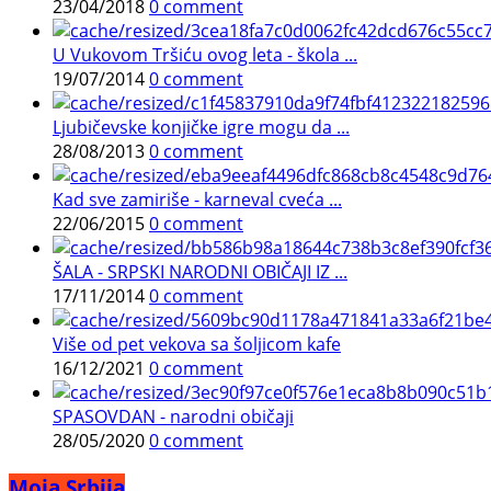
23/04/2018
0 comment
U Vukovom Tršiću ovog leta - škola ...
19/07/2014
0 comment
Ljubičevske konjičke igre mogu da ...
28/08/2013
0 comment
Kad sve zamiriše - karneval cveća ...
22/06/2015
0 comment
ŠALA - SRPSKI NARODNI OBIČAJI IZ ...
17/11/2014
0 comment
Više od pet vekova sa šoljicom kafe
16/12/2021
0 comment
SPASOVDAN - narodni običaji
28/05/2020
0 comment
Moja Srbija