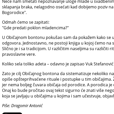
Neće nam smetati nepoznavanje uloge mlade u svadbenim obi
sklapanja braka, nelagodno osećati kad dobijemo poziv na s
Bogorodice".
Odmah ćemo se zapitati:
"Gde predati poklon mladencima?"
U Običajnom bontonu pokušao sam da pokažem kako se u srps
odgovora. Jednostavno, ne postoji knjiga u kojoj ćemo na 
Slično je i sa tradicijom. U različitim naseljima su različiti r
pravoslavne vere.
Koliko sela toliko adeta – odavno je zapisao Vuk Stefanović
Zato je cilj Običajnog bontona da sistematizuje nekoliko naj
opiše opšteprihvaćene rituale i postupke u tim običajima.
jer nema boljeg čuvara običaja od porodice. A porodica je 
Onaj ko bude pročitao ovaj tekst sigurno će znati više nego
koja se javljaju u običajima u kojima i sam učestvuje, obja
Piše: Dragomir Antonić