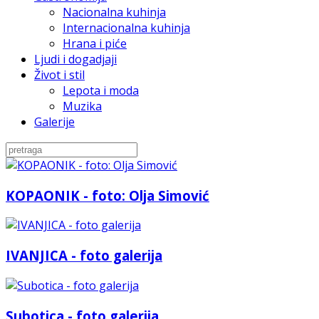
Nacionalna kuhinja
Internacionalna kuhinja
Hrana i piće
Ljudi i dogadjaji
Život i stil
Lepota i moda
Muzika
Galerije
KOPAONIK - foto: Olja Simović
IVANJICA - foto galerija
Subotica - foto galerija