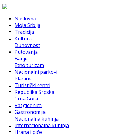
Naslovna
Moja Srbija
Tradicija
Kultura
Duhovnost
Putovanja
Banje
Etno turizam
Nacionalni parkovi
Planine
Turistički centri
Republika Srpska
Crna Gora
Razglednica
Gastronomija
Nacionalna kuhinja
Internacionalna kuhinja
Hrana i piće