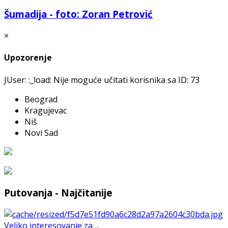
Šumadija - foto: Zoran Petrović
×
Upozorenje
JUser: :_load: Nije moguće učitati korisnika sa ID: 73
Beograd
Kragujevac
Niš
Novi Sad
Putovanja - Najčitanije
Veliko interesovanje za ...