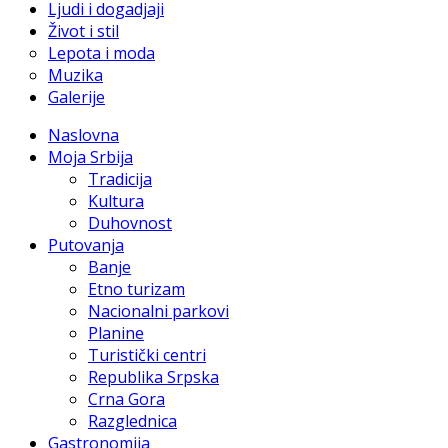
Ljudi i dogadjaji
Život i stil
Lepota i moda
Muzika
Galerije
Naslovna
Moja Srbija
Tradicija
Kultura
Duhovnost
Putovanja
Banje
Etno turizam
Nacionalni parkovi
Planine
Turistički centri
Republika Srpska
Crna Gora
Razglednica
Gastronomija