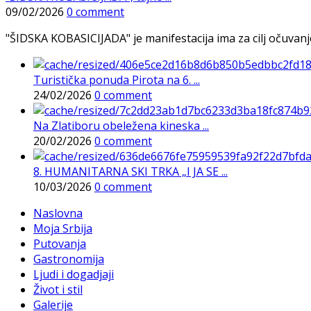
09/02/2026
0 comment
"ŠIDSKA KOBASICIJADA" je manifestacija ima za cilj očuvanje o
Turistička ponuda Pirota na 6. ...
24/02/2026
0 comment
Na Zlatiboru obeležena kineska ...
20/02/2026
0 comment
8. HUMANITARNA SKI TRKA „I JA SE ...
10/03/2026
0 comment
Naslovna
Moja Srbija
Putovanja
Gastronomija
Ljudi i dogadjaji
Život i stil
Galerije