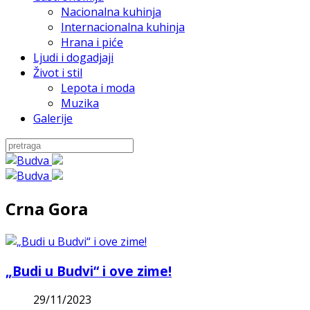
Nacionalna kuhinja
Internacionalna kuhinja
Hrana i piće
Ljudi i dogadjaji
Život i stil
Lepota i moda
Muzika
Galerije
Crna Gora
„Budi u Budvi“ i ove zime!
29/11/2023