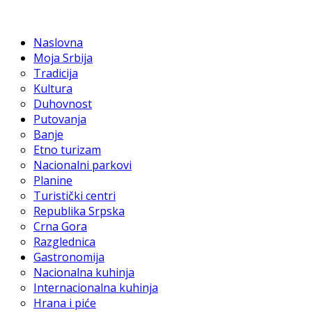
Naslovna
Moja Srbija
Tradicija
Kultura
Duhovnost
Putovanja
Banje
Etno turizam
Nacionalni parkovi
Planine
Turistički centri
Republika Srpska
Crna Gora
Razglednica
Gastronomija
Nacionalna kuhinja
Internacionalna kuhinja
Hrana i piće