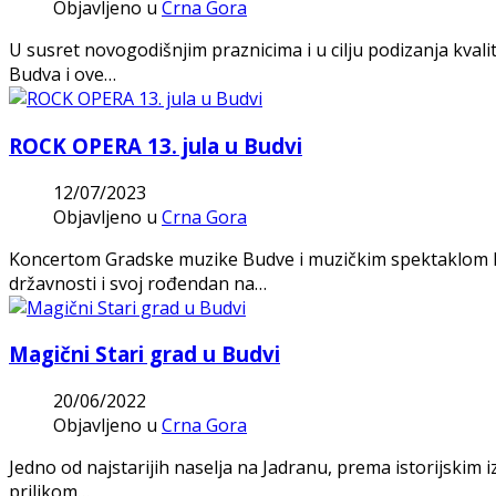
Objavljeno u
Crna Gora
U susret novogodišnjim praznicima i u cilju podizanja kvali
Budva i ove…
ROCK OPERA 13. jula u Budvi
12/07/2023
Objavljeno u
Crna Gora
Koncertom Gradske muzike Budve i muzičkim spektaklom ROC
državnosti i svoj rođendan na…
Magični Stari grad u Budvi
20/06/2022
Objavljeno u
Crna Gora
Jedno od najstarijih naselja na Jadranu, prema istorijskim i
prilikom…