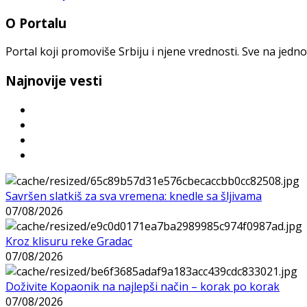
O Portalu
Portal koji promoviše Srbiju i njene vrednosti. Sve na jedno
Najnovije vesti
Savršen slatkiš za sva vremena: knedle sa šljivama
07/08/2026
Kroz klisuru reke Gradac
07/08/2026
Doživite Kopaonik na najlepši način – korak po korak
07/08/2026