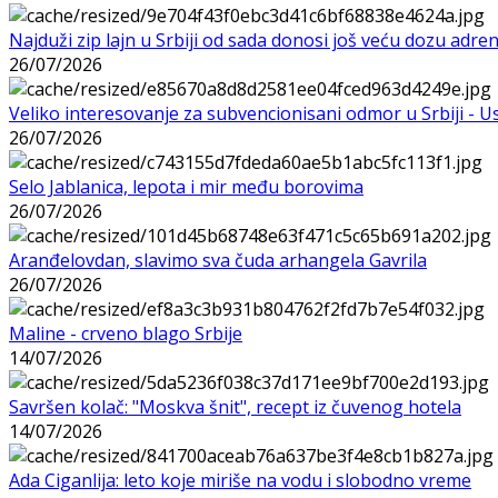
Najduži zip lajn u Srbiji od sada donosi još veću dozu adre
26/07/2026
Veliko interesovanje za subvencionisani odmor u Srbiji - 
26/07/2026
Selo Jablanica, lepota i mir među borovima
26/07/2026
Aranđelovdan, slavimo sva čuda arhangela Gavrila
26/07/2026
Maline - crveno blago Srbije
14/07/2026
Savršen kolač: "Moskva šnit", recept iz čuvenog hotela
14/07/2026
Ada Ciganlija: leto koje miriše na vodu i slobodno vreme