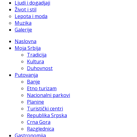
Ljudi i dogadjaji
Život i stil
Lepota i moda
Muzika
Galerije
Naslovna
Moja Srbija
Tradicija
Kultura
Duhovnost
Putovanja
Banje
Etno turizam
Nacionalni parkovi
Planine
Turistički centri
Republika Srpska
Crna Gora
Razglednica
Gastronomija