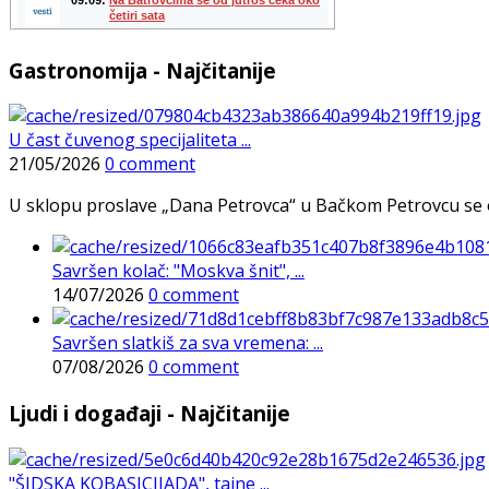
Gastronomija - Najčitanije
U čast čuvenog specijaliteta ...
21/05/2026
0 comment
U sklopu proslave „Dana Petrovca“ u Bačkom Petrovcu se održa
Savršen kolač: "Moskva šnit", ...
14/07/2026
0 comment
Savršen slatkiš za sva vremena: ...
07/08/2026
0 comment
Ljudi i događaji - Najčitanije
"ŠIDSKA KOBASICIJADA", tajne ...