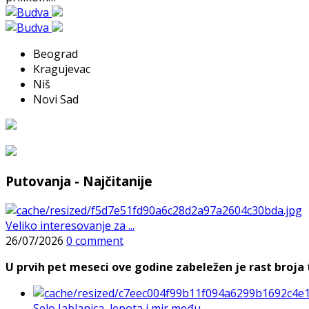
Beograd
Kragujevac
Niš
Novi Sad
Putovanja - Najčitanije
Veliko interesovanje za ...
26/07/2026
0 comment
U prvih pet meseci ove godine zabeležen je rast broja t
Selo Jablanica, lepota i mir među ...