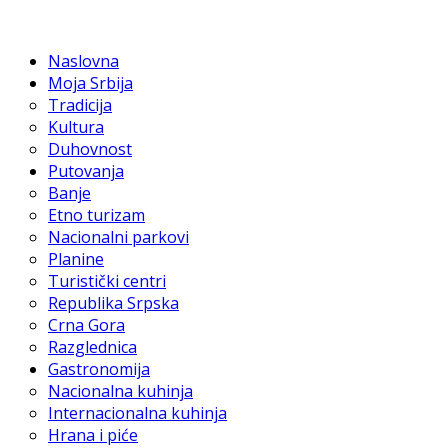
Naslovna
Moja Srbija
Tradicija
Kultura
Duhovnost
Putovanja
Banje
Etno turizam
Nacionalni parkovi
Planine
Turistički centri
Republika Srpska
Crna Gora
Razglednica
Gastronomija
Nacionalna kuhinja
Internacionalna kuhinja
Hrana i piće