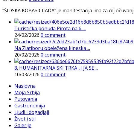
"ŠIDSKA KOBASICIJADA" je manifestacija ima za cilj očuvanje o
Turistička ponuda Pirota na 6. ...
24/02/2026
0 comment
Na Zlatiboru obeležena kineska ...
20/02/2026
0 comment
8. HUMANITARNA SKI TRKA „I JA SE ...
10/03/2026
0 comment
Naslovna
Moja Srbija
Putovanja
Gastronomija
Ljudi i dogadjaji
Život i stil
Galerije