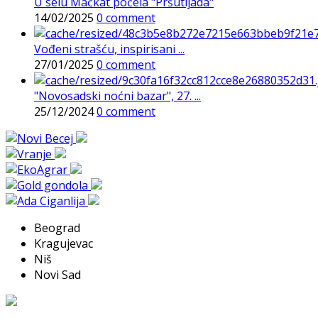
U selu Mačkat počela "Pršutijada"
14/02/2025
0 comment
Vođeni strašću, inspirisani ...
27/01/2025
0 comment
"Novosadski noćni bazar", 27. ...
25/12/2024
0 comment
Beograd
Kragujevac
Niš
Novi Sad