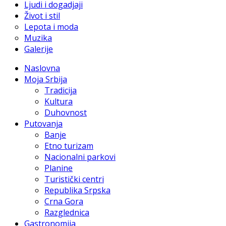
Ljudi i dogadjaji
Život i stil
Lepota i moda
Muzika
Galerije
Naslovna
Moja Srbija
Tradicija
Kultura
Duhovnost
Putovanja
Banje
Etno turizam
Nacionalni parkovi
Planine
Turistički centri
Republika Srpska
Crna Gora
Razglednica
Gastronomija