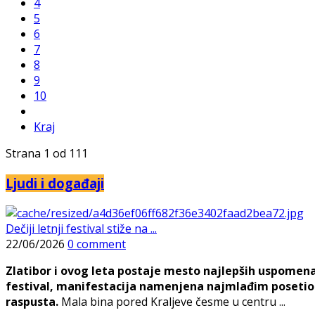
4
5
6
7
8
9
10
Kraj
Strana 1 od 111
Ljudi i događaji
Dečiji letnji festival stiže na ...
22/06/2026
0 comment
Zlatibor i ovog leta postaje mesto najlepših uspomena, j
festival, manifestacija namenjena najmlađim posetioc
raspusta.
Mala bina pored Kraljeve česme u centru ...