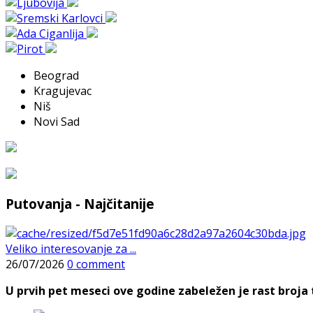
Beograd
Kragujevac
Niš
Novi Sad
Putovanja - Najčitanije
Veliko interesovanje za ...
26/07/2026
0 comment
U prvih pet meseci ove godine zabeležen je rast broja t