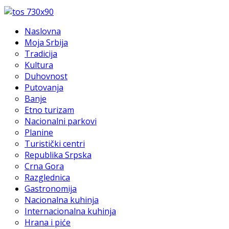
Naslovna
Moja Srbija
Tradicija
Kultura
Duhovnost
Putovanja
Banje
Etno turizam
Nacionalni parkovi
Planine
Turistički centri
Republika Srpska
Crna Gora
Razglednica
Gastronomija
Nacionalna kuhinja
Internacionalna kuhinja
Hrana i piće