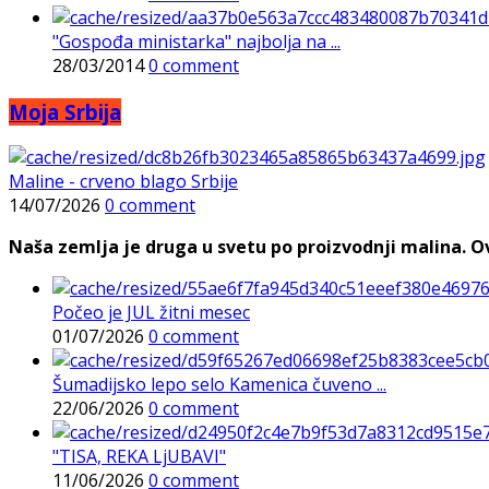
"Gospođa ministarka" najbolja na ...
28/03/2014
0 comment
Moja Srbija
Maline - crveno blago Srbije
14/07/2026
0 comment
Naša zemlja je druga u svetu po proizvodnji malina. Ovi
Počeo je JUL žitni mesec
01/07/2026
0 comment
Šumadijsko lepo selo Kamenica čuveno ...
22/06/2026
0 comment
"TISA, REKA LjUBAVI"
11/06/2026
0 comment