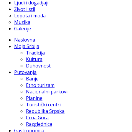
Ljudi i dogadjaji
Život i stil
Lepota i moda
Muzika
Galerije
Naslovna
Moja Srbija
Tradicija
Kultura
Duhovnost
Putovanja
Banje
Etno turizam
Nacionalni parkovi
Planine
Turistički centri
Republika Srpska
Crna Gora
Razglednica
Gastronomija