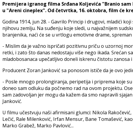
Premijera igranog filma Srđana Koljevića "Branio sam 
u "Areni cineplex". Od četvrtka, 16. oktobra, film će kr
Godina 1914, jun 28. - Gavrilo Princip i drugovi, mladići ko
njihovu zemlju. Na suđenju koje sledi, u najvažnijem sudsko
branjenika, naći će se u vrtlogu emotivne drame, spreman na
- Mislim da je važno ispričati pozitivnu priču o uzornoj mor
retki, i zato što danas nedostaju više nego ikada. Srećan sa
mladobosanaca upečatljivo doneli iskrenu čistotu zanosa i i
Producent Zoran Janković sa ponosom ističe da je ovo jedin
- Posle mnogo prolongiranja, peripetija i priprema koje su 
doneo sam odluku da počnemo rad na ovom projektu. Osećao 
sam zadovoljan jer mogu da kažem da smo napravili sjajan 
Janković.
U filmu učestvuju naši afirmisani glumci: Nikola Rakočević
Lečić, Rale Milenković, Irfan Mensur, Bane Tomašević, kao 
Marko Grabež, Marko Pavlović...