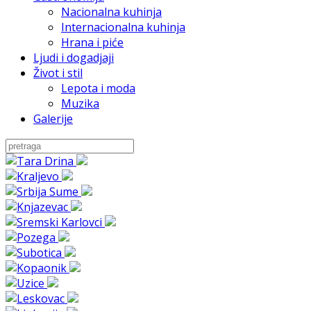
Nacionalna kuhinja
Internacionalna kuhinja
Hrana i piće
Ljudi i dogadjaji
Život i stil
Lepota i moda
Muzika
Galerije