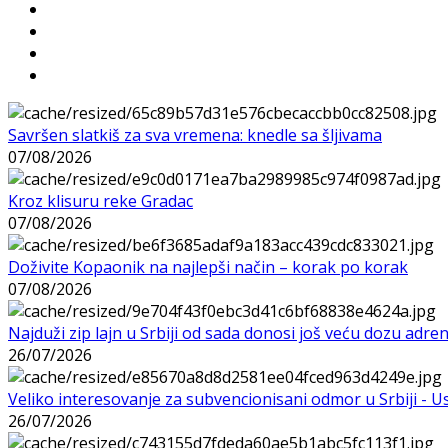
Savršen slatkiš za sva vremena: knedle sa šljivama
07/08/2026
Kroz klisuru reke Gradac
07/08/2026
Doživite Kopaonik na najlepši način – korak po korak
07/08/2026
Najduži zip lajn u Srbiji od sada donosi još veću dozu adre
26/07/2026
Veliko interesovanje za subvencionisani odmor u Srbiji - 
26/07/2026