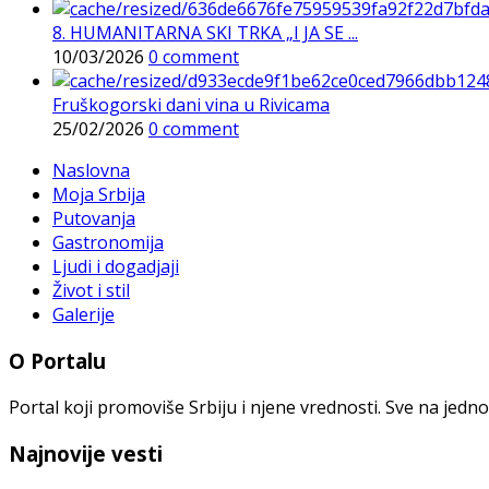
8. HUMANITARNA SKI TRKA „I JA SE ...
10/03/2026
0 comment
Fruškogorski dani vina u Rivicama
25/02/2026
0 comment
Naslovna
Moja Srbija
Putovanja
Gastronomija
Ljudi i dogadjaji
Život i stil
Galerije
O Portalu
Portal koji promoviše Srbiju i njene vrednosti. Sve na jedno
Najnovije vesti