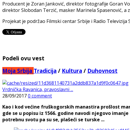
Producent je Zoran Janković, direktor fotografije Goran V
direktor Slobodan Terzić, masker Marinela Spasenović, a z
Projekat je podržao Filmski centar Srbije i Radio Televizija S
Podeli ovu vest
Moja Srbija
Tradicija
/
Kultura
/
Duhovnost
Vrdnička Ravanica, pravoslavni ...
28/09/2017
0 comment
Kao i kod većine fruškogorskih manastira prošlost ma
gde se u popisu iz 1566. godine navodi njegovo imanje
potrebnu svotu pa su se, plašeći se turske ...