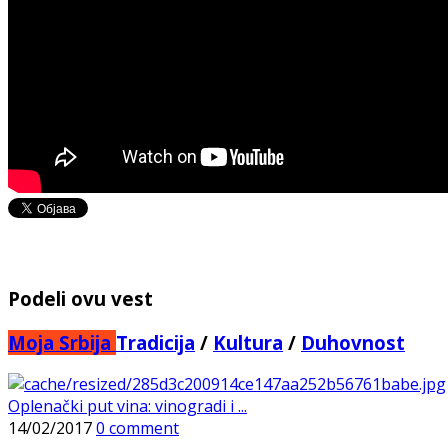
Podeli ovu vest
Moja Srbija
Tradicija
/
Kultura
/
Duhovnost
Oplenački put vina: vinogradi i ...
14/02/2017
0 comment