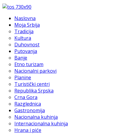
Naslovna
Moja Srbija
Tradicija
Kultura
Duhovnost
Putovanja
Banje
Etno turizam
Nacionalni parkovi
Planine
Turistički centri
Republika Srpska
Crna Gora
Razglednica
Gastronomija
Nacionalna kuhinja
Internacionalna kuhinja
Hrana i piće