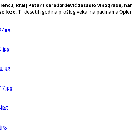
encu, kralj Petar I Karađorđević zasadio vinograde, na
ve loze.
Tridesetih godina prošlog veka, na padinama Oplen