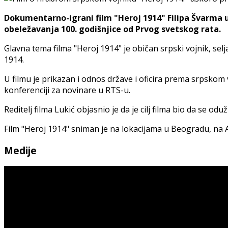
Dokumentarno-igrani film "Heroj 1914" Filipa Švarma u 
obeležavanja 100. godišnjice od Prvog svetskog rata.
Glavna tema filma "Heroj 1914" je običan srpski vojnik, s
1914.
U filmu je prikazan i odnos države i oficira prema srpskom v
konferenciji za novinare u RTS-u.
Reditelj filma Lukić objasnio je da je cilj filma bio da se o
Film "Heroj 1914" sniman je na lokacijama u Beogradu, na Av
Medije