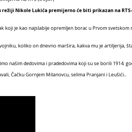
režiji Nikole Lukića premijerno će biti prikazan na RTS-
eljak koji je kao najslabije opremljen borac u Prvom svetsk
ojniku, koliko on dnevno maršira, kakva mu je artiljerija, št
dužimo našim dedovima i pradedovima koji su se borili 1914. go
ali, Čačku Gornjem Milanovcu, selima Pranjani i Leušići...