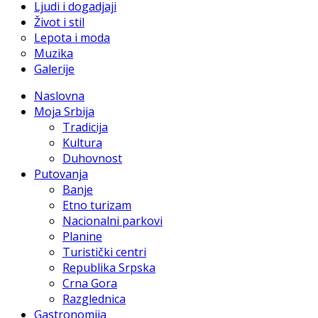
Ljudi i dogadjaji
Život i stil
Lepota i moda
Muzika
Galerije
Naslovna
Moja Srbija
Tradicija
Kultura
Duhovnost
Putovanja
Banje
Etno turizam
Nacionalni parkovi
Planine
Turistički centri
Republika Srpska
Crna Gora
Razglednica
Gastronomija