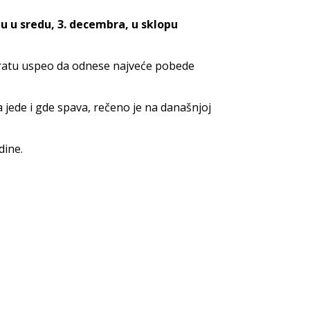
u u sredu, 3. decembra, u sklopu
om ratu uspeo da odnese najveće pobede
a jede i gde spava, rečeno je na današnjoj
dine.