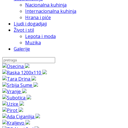
Nacionalna kuhinja
Internacionalna kuhinja
Hrana i piće
Ljudi i dogadjaji
Život i stil
Lepota i moda
Muzika
Galerije