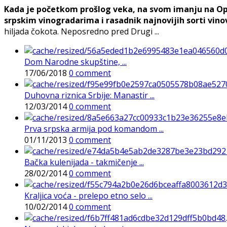
Kada je početkom prošlog veka, na svom imanju na Opl
srpskim vinogradarima i rasadnik najnovijih sorti vino
hiljada čokota. Neposredno pred Drugi ...
Dom Narodne skupštine, ...
17/06/2018
0 comment
Duhovna riznica Srbije: Manastir ...
12/03/2014
0 comment
Prva srpska armija pod komandom ...
01/11/2013
0 comment
Bačka kulenijada - takmičenje ...
28/02/2014
0 comment
Kraljica voća - prelepo etno selo ...
10/02/2014
0 comment