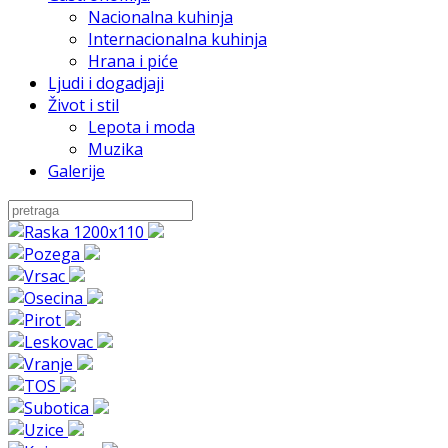
Nacionalna kuhinja
Internacionalna kuhinja
Hrana i piće
Ljudi i dogadjaji
Život i stil
Lepota i moda
Muzika
Galerije