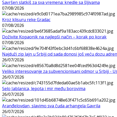
Savršen slatkiš za sva vremena: knedle sa šljivama
07/08/2026
Kroz klisuru reke Gradac
07/08/2026
Doživite Kopaonik na najlepši način – korak po korak
07/08/2026
Najduži zip lajn u Srbiji od sada donosi još veću dozu adre
26/07/2026
Veliko interesovanje za subvencionisani odmor u Srbiji - 
26/07/2026
Selo Jablanica, lepota i mir među borovima
26/07/2026
Aranđelovdan, slavimo sva čuda arhangela Gavrila
26/07/2026