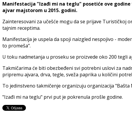
Manifestacija "Izađi mi na teglu" posetiće ove godine v
ajvar majstorom u 2015. godini.
Zainteresovani za učešće mogu da se prijave Turističkoj or
tajnim receptima.
Manifestacija je uspela da spoji naizgled nespojivo - moder
to promeša".
U toku nadmetanja u proseku se proizvede oko 200 tegli aj
Takmičarima će biti obezbeđeni svi potrebni uslovi za nadme
pripremu ajvara, drva, tegle, sveža paprika u količini potreb
To jedinstveno takmičenje organizuju organizacija "Bašta M
"Izađi mi na teglu" prvi put je pokrenula prošle godine.