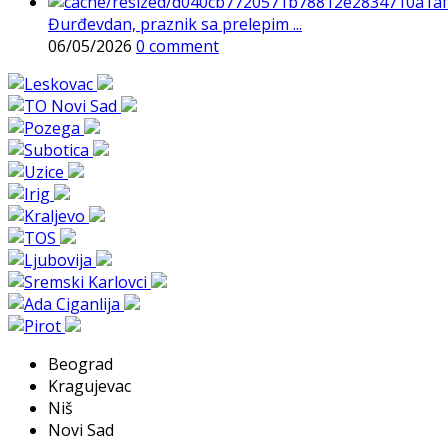
Đurđevdan, praznik sa prelepim ...
06/05/2026
0 comment
Beograd
Kragujevac
Niš
Novi Sad