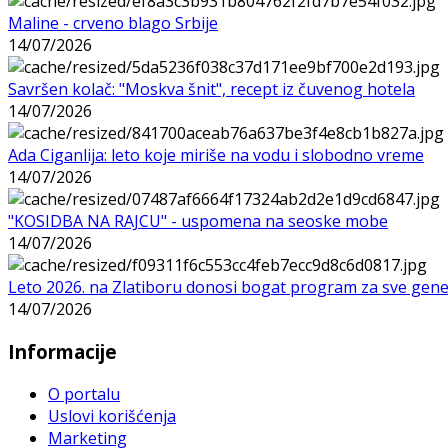
Maline - crveno blago Srbije
14/07/2026
Savršen kolač: "Moskva šnit", recept iz čuvenog hotela
14/07/2026
Ada Ciganlija: leto koje miriše na vodu i slobodno vreme
14/07/2026
"KOSIDBA NA RAJCU" - uspomena na seoske mobe
14/07/2026
Leto 2026. na Zlatiboru donosi bogat program za sve gene
14/07/2026
Informacije
O portalu
Uslovi korišćenja
Marketing