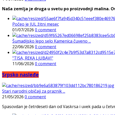
Naša zemlja je druga u svetu po proizvodnji malina. Ovi
Počeo je JUL žitni mesec
01/07/2026
0 comment
Šumadijsko lepo selo Kamenica čuveno ...
22/06/2026
0 comment
"TISA, REKA LjUBAVI"
11/06/2026
0 comment
Srpsko nasleđe
Stari narodni običaji za praznik ...
21/05/2026
0 comment
Spasovdan je četrdeseti dan od Vaskrsa i uvek pada u četvrtak