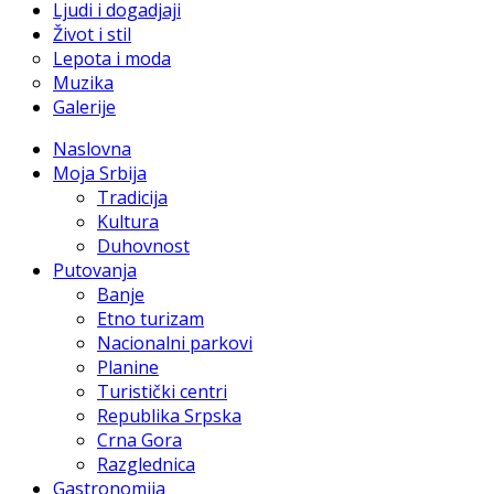
Ljudi i dogadjaji
Život i stil
Lepota i moda
Muzika
Galerije
Naslovna
Moja Srbija
Tradicija
Kultura
Duhovnost
Putovanja
Banje
Etno turizam
Nacionalni parkovi
Planine
Turistički centri
Republika Srpska
Crna Gora
Razglednica
Gastronomija