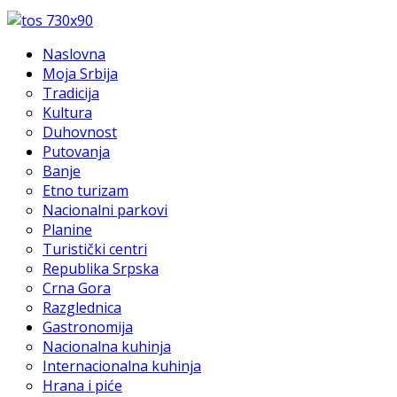
Naslovna
Moja Srbija
Tradicija
Kultura
Duhovnost
Putovanja
Banje
Etno turizam
Nacionalni parkovi
Planine
Turistički centri
Republika Srpska
Crna Gora
Razglednica
Gastronomija
Nacionalna kuhinja
Internacionalna kuhinja
Hrana i piće