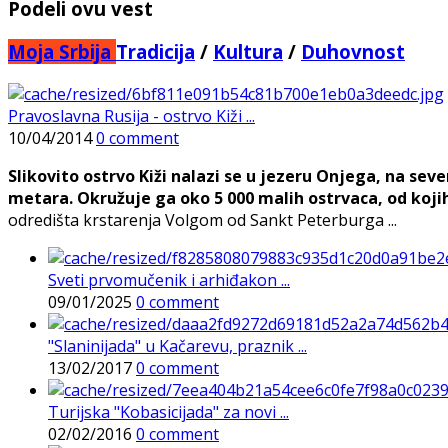
Podeli ovu vest
Moja Srbija
Tradicija
/
Kultura
/
Duhovnost
Pravoslavna Rusija - ostrvo Kiži ...
10/04/2014
0 comment
Slikovito ostrvo Kiži nalazi se u jezeru Onjega, na seve
metara. Okružuje ga oko 5 000 malih ostrvaca, od kojih
odredišta krstarenja Volgom od Sankt Peterburga ...
Sveti prvomučenik i arhiđakon ...
09/01/2025
0 comment
"Slaninijada" u Kačarevu, praznik ...
13/02/2017
0 comment
Turijska "Kobasicijada" za novi ...
02/02/2016
0 comment