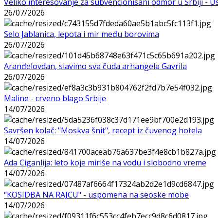
Veliko interesovanje za subvencionisani odmor u Srbiji - 
26/07/2026
Selo Jablanica, lepota i mir među borovima
26/07/2026
Aranđelovdan, slavimo sva čuda arhangela Gavrila
26/07/2026
Maline - crveno blago Srbije
14/07/2026
Savršen kolač: "Moskva šnit", recept iz čuvenog hotela
14/07/2026
Ada Ciganlija: leto koje miriše na vodu i slobodno vreme
14/07/2026
"KOSIDBA NA RAJCU" - uspomena na seoske mobe
14/07/2026