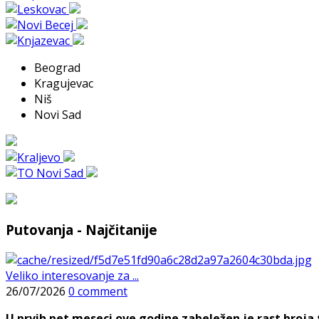
Beograd
Kragujevac
Niš
Novi Sad
Putovanja - Najčitanije
Veliko interesovanje za ...
26/07/2026
0 comment
U prvih pet meseci ove godine zabeležen je rast broja t