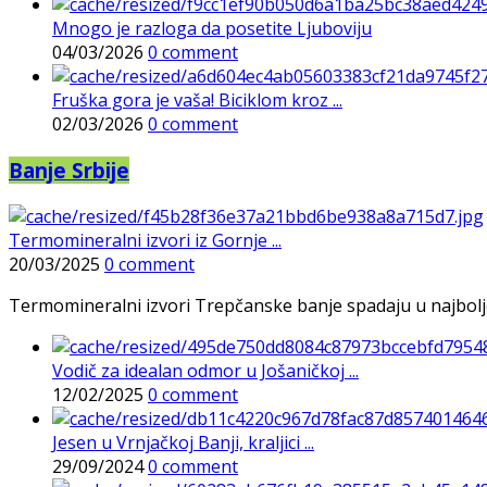
Mnogo je razloga da posetite Ljuboviju
04/03/2026
0 comment
Fruška gora je vaša! Biciklom kroz ...
02/03/2026
0 comment
Banje Srbije
Termomineralni izvori iz Gornje ...
20/03/2025
0 comment
Termomineralni izvori Trepčanske banje spadaju u najbolje pr
Vodič za idealan odmor u Jošaničkoj ...
12/02/2025
0 comment
Jesen u Vrnjačkoj Banji, kraljici ...
29/09/2024
0 comment