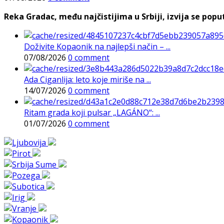
Reka Gradac, među najčistijima u Srbiji, izvija se poput 
Doživite Kopaonik na najlepši način – ...
07/08/2026
0 comment
Ada Ciganlija: leto koje miriše na ...
14/07/2026
0 comment
Ritam grada koji pulsar „LAGÁNO“: ...
01/07/2026
0 comment