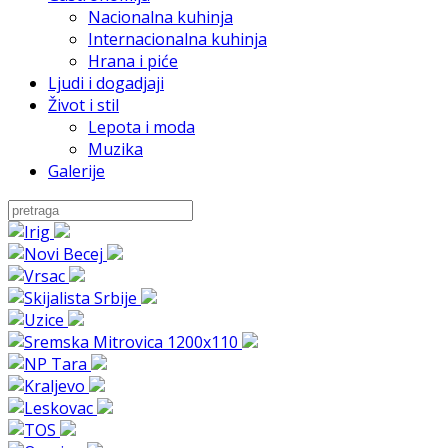
Nacionalna kuhinja
Internacionalna kuhinja
Hrana i piće
Ljudi i dogadjaji
Život i stil
Lepota i moda
Muzika
Galerije