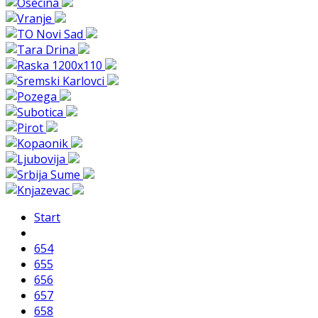
Start
654
655
656
657
658