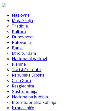
Naslovna
Moja Srbija
Tradicija
Kultura
Duhovnost
Putovanja
Banje
Etno turizam
Nacionalni parkovi
Planine
Turistički centri
Republika Srpska
Crna Gora
Razglednica
Gastronomija
Nacionalna kuhinja
Internacionalna kuhinja
Hrana i piće