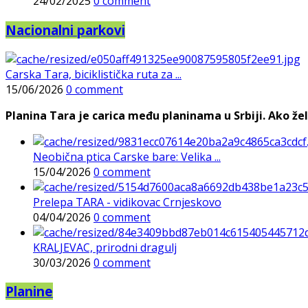
24/02/2025
0 comment
Nacionalni parkovi
Carska Tara, biciklistička ruta za ...
15/06/2026
0 comment
Planina Tara je carica među planinama u Srbiji. Ako želi
Neobična ptica Carske bare: Velika ...
15/04/2026
0 comment
Prelepa TARA - vidikovac Crnjeskovo
04/04/2026
0 comment
KRALJEVAC, prirodni dragulj
30/03/2026
0 comment
Planine