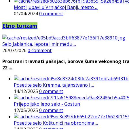
Most ljubavi u Vrnjačkoj Banji, mesto ...
01/04/2024
0 comment
Etno turizam
Selo Jablanica, lepota i mir među ...
26/07/2026
0 comment
Prostrani travnati pašnjaci, borove šume vekovnog tra
22 ...
Posetite selo Kremna, tajanstveno i ...
14/12/2025
0 comment
Prijepoljsko lepo selo - Gostun
12/05/2025
0 comment
Posetite selo Koštunići na obroncima ...