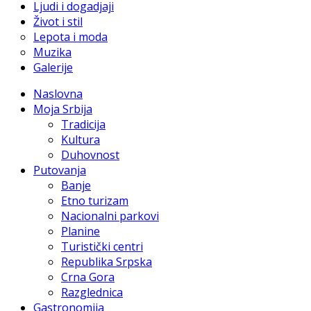
Ljudi i dogadjaji
Život i stil
Lepota i moda
Muzika
Galerije
Naslovna
Moja Srbija
Tradicija
Kultura
Duhovnost
Putovanja
Banje
Etno turizam
Nacionalni parkovi
Planine
Turistički centri
Republika Srpska
Crna Gora
Razglednica
Gastronomija