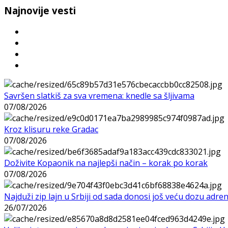
Najnovije vesti
Savršen slatkiš za sva vremena: knedle sa šljivama
07/08/2026
Kroz klisuru reke Gradac
07/08/2026
Doživite Kopaonik na najlepši način – korak po korak
07/08/2026
Najduži zip lajn u Srbiji od sada donosi još veću dozu adre
26/07/2026