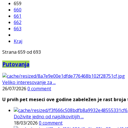
659
660
661
662
663
Kraj
Strana 659 od 693
Putovanja
Veliko interesovanje za ...
26/07/2026
0 comment
U prvih pet meseci ove godine zabeležen je rast broja t
Doživite jedno od najslikovitijih ...
18/03/2026
0 comment