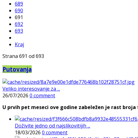
689
690
691
692
693
Kraj
Strana 691 od 693
Putovanja
Veliko interesovanje za ...
26/07/2026
0 comment
U prvih pet meseci ove godine zabeležen je rast broja t
Doživite jedno od najslikovitijih ...
18/03/2026
0 comment