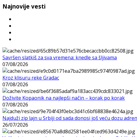
Najnovije vesti
Savršen slatkiš za sva vremena: knedle sa šljivama
07/08/2026
Kroz klisuru reke Gradac
07/08/2026
Doživite Kopaonik na najlepši način – korak po korak
07/08/2026
Najduži zip lajn u Srbiji od sada donosi još veću dozu adre
26/07/2026