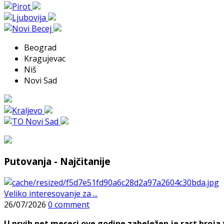
Beograd
Kragujevac
Niš
Novi Sad
Putovanja - Najčitanije
Veliko interesovanje za ...
26/07/2026
0 comment
U prvih pet meseci ove godine zabeležen je rast broja t