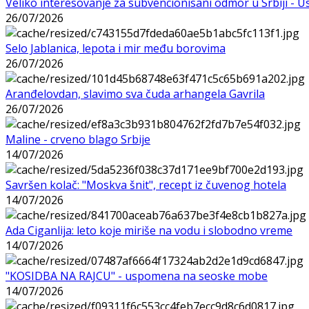
Veliko interesovanje za subvencionisani odmor u Srbiji - 
26/07/2026
Selo Jablanica, lepota i mir među borovima
26/07/2026
Aranđelovdan, slavimo sva čuda arhangela Gavrila
26/07/2026
Maline - crveno blago Srbije
14/07/2026
Savršen kolač: "Moskva šnit", recept iz čuvenog hotela
14/07/2026
Ada Ciganlija: leto koje miriše na vodu i slobodno vreme
14/07/2026
"KOSIDBA NA RAJCU" - uspomena na seoske mobe
14/07/2026