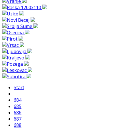
Start
684
685
686
687
688