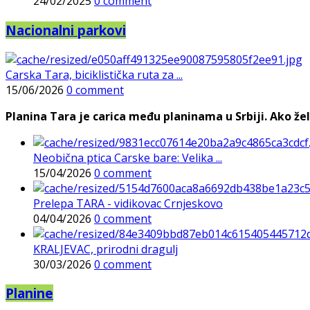
24/02/2025
0 comment
Nacionalni parkovi
Carska Tara, biciklistička ruta za ...
15/06/2026
0 comment
Planina Tara je carica među planinama u Srbiji. Ako želi
Neobična ptica Carske bare: Velika ...
15/04/2026
0 comment
Prelepa TARA - vidikovac Crnjeskovo
04/04/2026
0 comment
KRALJEVAC, prirodni dragulj
30/03/2026
0 comment
Planine