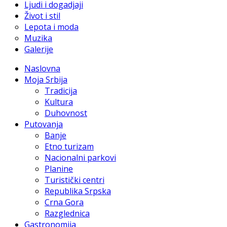
Ljudi i dogadjaji
Život i stil
Lepota i moda
Muzika
Galerije
Naslovna
Moja Srbija
Tradicija
Kultura
Duhovnost
Putovanja
Banje
Etno turizam
Nacionalni parkovi
Planine
Turistički centri
Republika Srpska
Crna Gora
Razglednica
Gastronomija