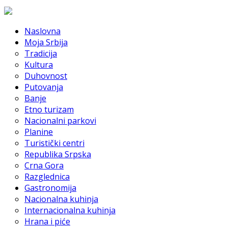
Naslovna
Moja Srbija
Tradicija
Kultura
Duhovnost
Putovanja
Banje
Etno turizam
Nacionalni parkovi
Planine
Turistički centri
Republika Srpska
Crna Gora
Razglednica
Gastronomija
Nacionalna kuhinja
Internacionalna kuhinja
Hrana i piće