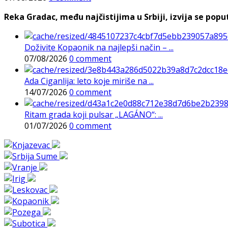
Reka Gradac, među najčistijima u Srbiji, izvija se poput 
Doživite Kopaonik na najlepši način – ...
07/08/2026
0 comment
Ada Ciganlija: leto koje miriše na ...
14/07/2026
0 comment
Ritam grada koji pulsar „LAGÁNO“: ...
01/07/2026
0 comment