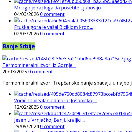
Mnogo je razloga da posetite Ljuboviju
04/03/2026
0 comment
Fruška gora je vaša! Biciklom kroz ...
02/03/2026
0 comment
Banje Srbije
Termomineralni izvori iz Gornje ...
20/03/2025
0 comment
Termomineralni izvori Trepčanske banje spadaju u najbolje pr
Vodič za idealan odmor u Jošaničkoj ...
12/02/2025
0 comment
Jesen u Vrnjačkoj Banji, kraljici ...
29/09/2024
0 comment