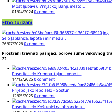
Most ljubavi u Vrnjačkoj Banji, mesto ...
01/04/2024
0 comment
Etno turizam
Selo Jablanica, lepota i mir među ...
26/07/2026
0 comment
Prostrani travnati pašnjaci, borove šume vekovnog tra
22 ...
Posetite selo Kremna, tajanstveno i ...
14/12/2025
0 comment
Prijepoljsko lepo selo - Gostun
12/05/2025
0 comment
Posetite selo Koštunići na obroncima ...