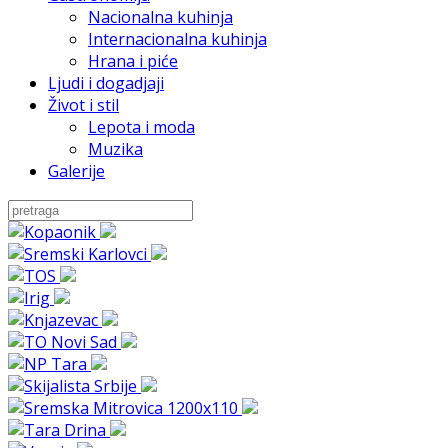
Nacionalna kuhinja
Internacionalna kuhinja
Hrana i piće
Ljudi i dogadjaji
Život i stil
Lepota i moda
Muzika
Galerije