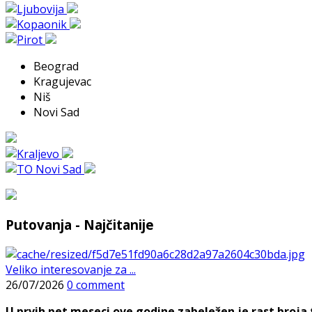
Beograd
Kragujevac
Niš
Novi Sad
Putovanja - Najčitanije
Veliko interesovanje za ...
26/07/2026
0 comment
U prvih pet meseci ove godine zabeležen je rast broja t