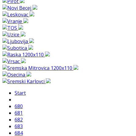
Start
680
681
682
683
684