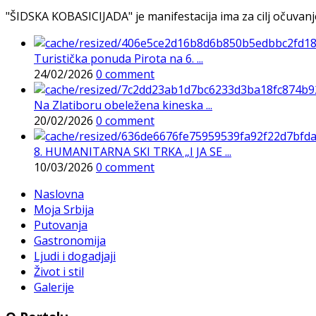
"ŠIDSKA KOBASICIJADA" je manifestacija ima za cilj očuvanje o
Turistička ponuda Pirota na 6. ...
24/02/2026
0 comment
Na Zlatiboru obeležena kineska ...
20/02/2026
0 comment
8. HUMANITARNA SKI TRKA „I JA SE ...
10/03/2026
0 comment
Naslovna
Moja Srbija
Putovanja
Gastronomija
Ljudi i dogadjaji
Život i stil
Galerije