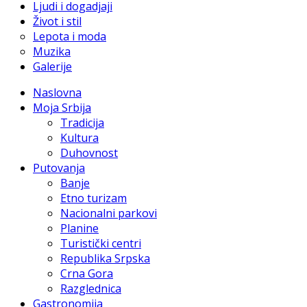
Ljudi i dogadjaji
Život i stil
Lepota i moda
Muzika
Galerije
Naslovna
Moja Srbija
Tradicija
Kultura
Duhovnost
Putovanja
Banje
Etno turizam
Nacionalni parkovi
Planine
Turistički centri
Republika Srpska
Crna Gora
Razglednica
Gastronomija