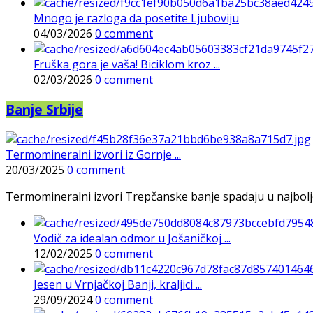
Mnogo je razloga da posetite Ljuboviju
04/03/2026
0 comment
Fruška gora je vaša! Biciklom kroz ...
02/03/2026
0 comment
Banje Srbije
Termomineralni izvori iz Gornje ...
20/03/2025
0 comment
Termomineralni izvori Trepčanske banje spadaju u najbolje pr
Vodič za idealan odmor u Jošaničkoj ...
12/02/2025
0 comment
Jesen u Vrnjačkoj Banji, kraljici ...
29/09/2024
0 comment