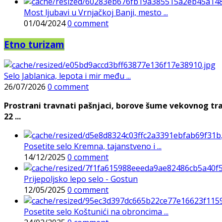
Most ljubavi u Vrnjačkoj Banji, mesto ...
01/04/2024
0 comment
Etno turizam
Selo Jablanica, lepota i mir među ...
26/07/2026
0 comment
Prostrani travnati pašnjaci, borove šume vekovnog tra
22 ...
Posetite selo Kremna, tajanstveno i ...
14/12/2025
0 comment
Prijepoljsko lepo selo - Gostun
12/05/2025
0 comment
Posetite selo Koštunići na obroncima ...