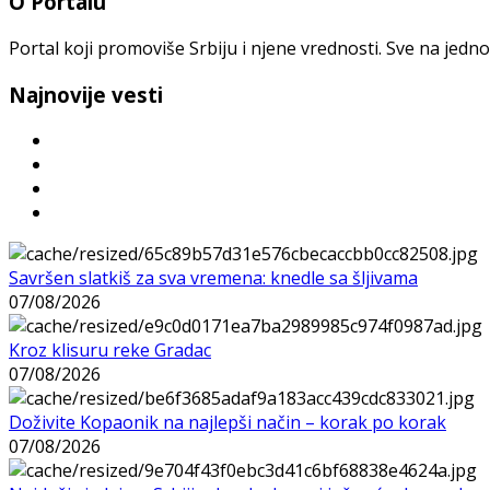
O Portalu
Portal koji promoviše Srbiju i njene vrednosti. Sve na jedno
Najnovije vesti
Savršen slatkiš za sva vremena: knedle sa šljivama
07/08/2026
Kroz klisuru reke Gradac
07/08/2026
Doživite Kopaonik na najlepši način – korak po korak
07/08/2026