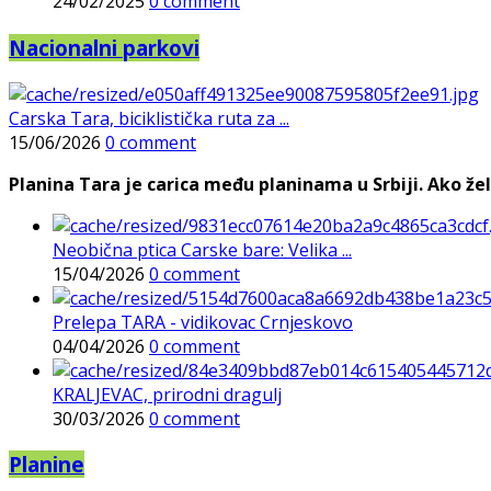
24/02/2025
0 comment
Nacionalni parkovi
Carska Tara, biciklistička ruta za ...
15/06/2026
0 comment
Planina Tara je carica među planinama u Srbiji. Ako želi
Neobična ptica Carske bare: Velika ...
15/04/2026
0 comment
Prelepa TARA - vidikovac Crnjeskovo
04/04/2026
0 comment
KRALJEVAC, prirodni dragulj
30/03/2026
0 comment
Planine