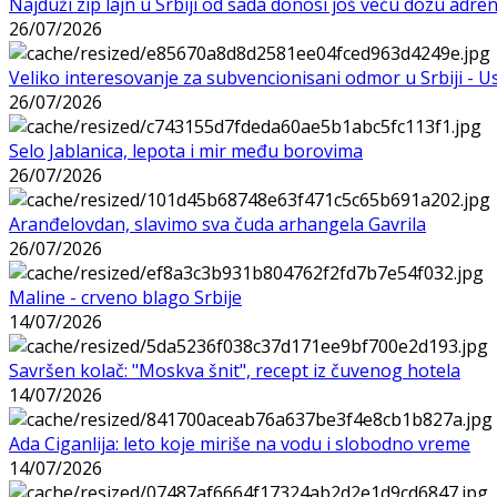
Najduži zip lajn u Srbiji od sada donosi još veću dozu adre
26/07/2026
Veliko interesovanje za subvencionisani odmor u Srbiji - 
26/07/2026
Selo Jablanica, lepota i mir među borovima
26/07/2026
Aranđelovdan, slavimo sva čuda arhangela Gavrila
26/07/2026
Maline - crveno blago Srbije
14/07/2026
Savršen kolač: "Moskva šnit", recept iz čuvenog hotela
14/07/2026
Ada Ciganlija: leto koje miriše na vodu i slobodno vreme
14/07/2026