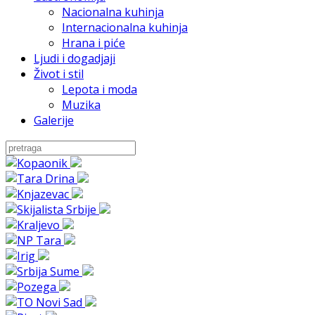
Nacionalna kuhinja
Internacionalna kuhinja
Hrana i piće
Ljudi i dogadjaji
Život i stil
Lepota i moda
Muzika
Galerije