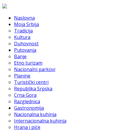
Naslovna
Moja Srbija
Tradicija
Kultura
Duhovnost
Putovanja
Banje
Etno turizam
Nacionalni parkovi
Planine
Turistički centri
Republika Srpska
Crna Gora
Razglednica
Gastronomija
Nacionalna kuhinja
Internacionalna kuhinja
Hrana i piće