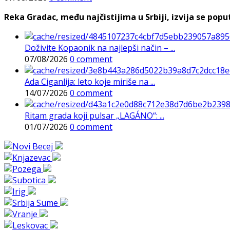
Reka Gradac, među najčistijima u Srbiji, izvija se poput 
Doživite Kopaonik na najlepši način – ...
07/08/2026
0 comment
Ada Ciganlija: leto koje miriše na ...
14/07/2026
0 comment
Ritam grada koji pulsar „LAGÁNO“: ...
01/07/2026
0 comment