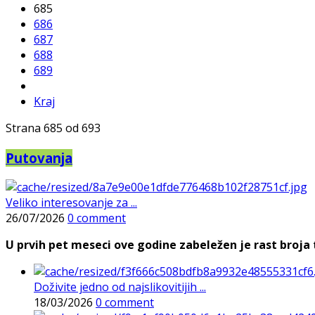
685
686
687
688
689
Kraj
Strana 685 od 693
Putovanja
Veliko interesovanje za ...
26/07/2026
0 comment
U prvih pet meseci ove godine zabeležen je rast broja t
Doživite jedno od najslikovitijih ...
18/03/2026
0 comment