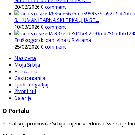
Na Zlatiboru obeležena kineska ...
20/02/2026
0 comment
8. HUMANITARNA SKI TRKA „I JA SE ...
10/03/2026
0 comment
Fruškogorski dani vina u Rivicama
25/02/2026
0 comment
Naslovna
Moja Srbija
Putovanja
Gastronomija
Ljudi i dogadjaji
Život i stil
Galerije
O Portalu
Portal koji promoviše Srbiju i njene vrednosti. Sve na jedno