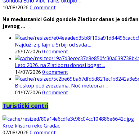
Gondola Etno Vibe Talks okupio ...
10/08/2026
0 comment
Na međustanici Gold gondole Zlatibor danas je održan
javnog ...
Najduži zip lajn u Srbiji od sada ...
26/07/2026
0 comment
Leto 2026. na Zlatiboru donosi bogat ...
14/07/2026
0 comment
Bioskop pod zvezdama, Noć meteora i ...
01/07/2026
0 comment
Turistički centri
Kroz klisuru reke Gradac
07/08/2026
0 comment