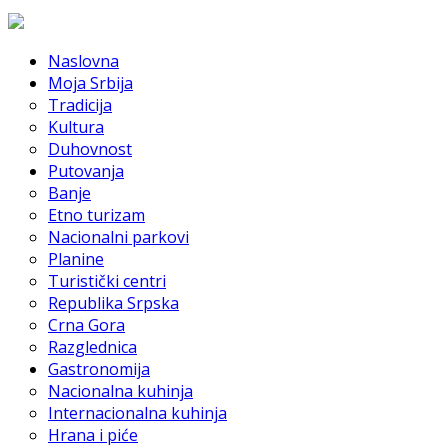
Naslovna
Moja Srbija
Tradicija
Kultura
Duhovnost
Putovanja
Banje
Etno turizam
Nacionalni parkovi
Planine
Turistički centri
Republika Srpska
Crna Gora
Razglednica
Gastronomija
Nacionalna kuhinja
Internacionalna kuhinja
Hrana i piće