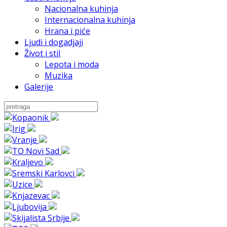
Nacionalna kuhinja
Internacionalna kuhinja
Hrana i piće
Ljudi i dogadjaji
Život i stil
Lepota i moda
Muzika
Galerije