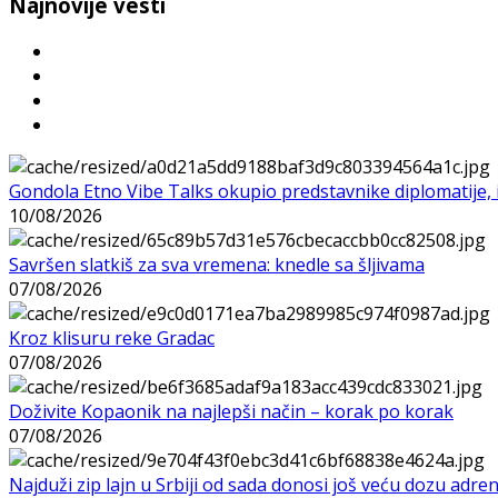
Najnovije vesti
Gondola Etno Vibe Talks okupio predstavnike diplomatije, in
10/08/2026
Savršen slatkiš za sva vremena: knedle sa šljivama
07/08/2026
Kroz klisuru reke Gradac
07/08/2026
Doživite Kopaonik na najlepši način – korak po korak
07/08/2026
Najduži zip lajn u Srbiji od sada donosi još veću dozu adre