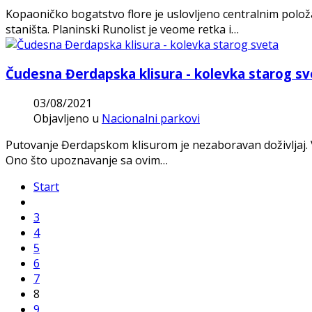
Kopaoničko bogatstvo flore je uslovljeno centralnim polo
staništa. Planinski Runolist je veome retka i…
Čudesna Đerdapska klisura - kolevka starog sv
03/08/2021
Objavljeno u
Nacionalni parkovi
Putovanje Đerdapskom klisurom je nezaboravan doživljaj. V
Ono što upoznavanje sa ovim…
Start
3
4
5
6
7
8
9