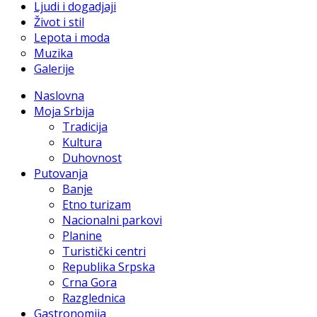
Ljudi i dogadjaji
Život i stil
Lepota i moda
Muzika
Galerije
Naslovna
Moja Srbija
Tradicija
Kultura
Duhovnost
Putovanja
Banje
Etno turizam
Nacionalni parkovi
Planine
Turistički centri
Republika Srpska
Crna Gora
Razglednica
Gastronomija