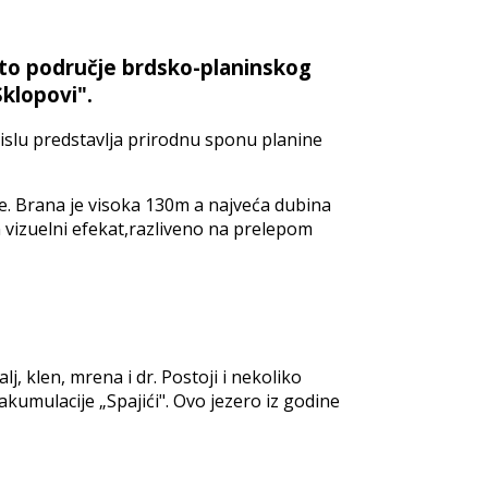
vito područje brdsko-planinskog
klopovi".
slu predstavlja prirodnu sponu planine
ne. Brana je visoka 130m a najveća dubina
 vizuelni efekat,razliveno na prelepom
, klen, mrena i dr. Postoji i nekoliko
akumulacije „Spajići". Ovo jezero iz godine