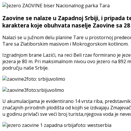
Zaovine se nalaze u Zapadnoj Srbiji, i pripada 
karaktera koje obuhvata naselje Zaovine sa 28 
Nalazi se u južnom delu planine Tare u prostornoj predeo
Tare sa Zlatiborskim masivom i Mokrogorskom kotlinom.
Izgradnjom brane Lazići, na reci Beli rzav formirano je jez
jezera je 80 m. Pri maksimalnom nivou ovo jezero na 892 m
području naše Srbije.
foto: srbijuvolimo
foto:srbijuvolimo
U akumulacijama je evidentirano 14 vrsta riba, predstavnika 
značajnih prirodnih plodišta od kojih se izdvajaju Zmajevač
u godinu privlači sve veći broj turista,njegova voda je nev
foto: westserbia