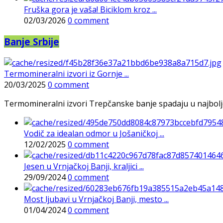
Fruška gora je vaša! Biciklom kroz ...
02/03/2026
0 comment
Banje Srbije
Termomineralni izvori iz Gornje ...
20/03/2025
0 comment
Termomineralni izvori Trepčanske banje spadaju u najbolje pr
Vodič za idealan odmor u Jošaničkoj ...
12/02/2025
0 comment
Jesen u Vrnjačkoj Banji, kraljici ...
29/09/2024
0 comment
Most ljubavi u Vrnjačkoj Banji, mesto ...
01/04/2024
0 comment