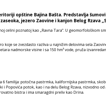
teritoriji opštine Bajina Bašta. Predstavlja šumo
zaseoka, jezero Zaovine i kanjon Belog Rzava „S
noj celini poznatoj kao „Ravna Tara". U geomorfološkom smi
ero koje se zvezdasto razliva u najnižim delovima sela Zaovi
etara nadmorske visine i sa 150 hm³ vode, pruža izvanredan
6 familija: potočna pastrmka, kalifornijska pastrmka, skobalj
ki i Popovića potok, kao i na delu Belog Rzava, nizvodno od 
erovatno bistra i ima smaragdni preliv kao Drina.