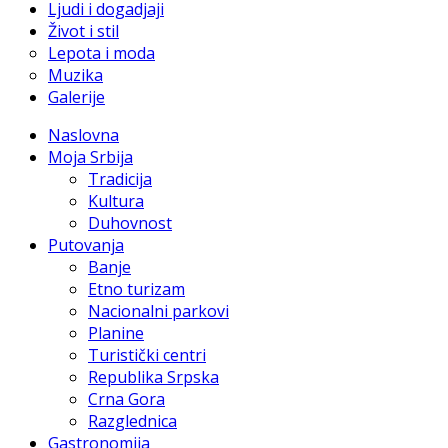
Ljudi i dogadjaji
Život i stil
Lepota i moda
Muzika
Galerije
Naslovna
Moja Srbija
Tradicija
Kultura
Duhovnost
Putovanja
Banje
Etno turizam
Nacionalni parkovi
Planine
Turistički centri
Republika Srpska
Crna Gora
Razglednica
Gastronomija