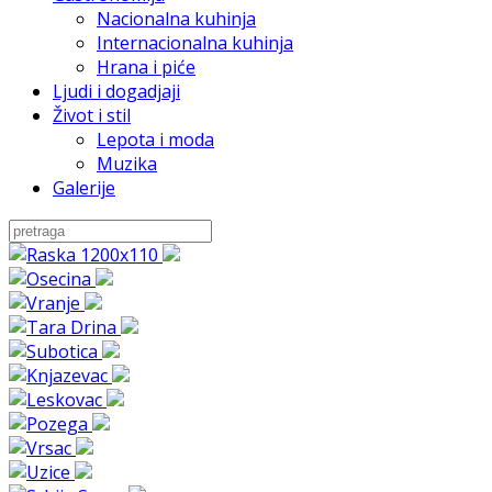
Nacionalna kuhinja
Internacionalna kuhinja
Hrana i piće
Ljudi i dogadjaji
Život i stil
Lepota i moda
Muzika
Galerije