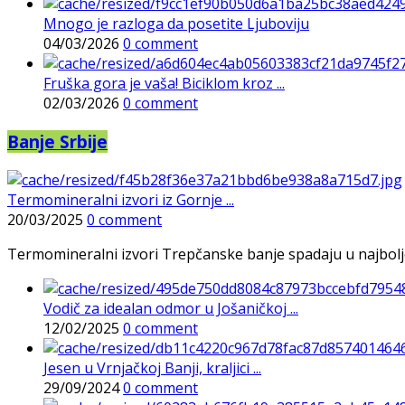
Mnogo je razloga da posetite Ljuboviju
04/03/2026
0 comment
Fruška gora je vaša! Biciklom kroz ...
02/03/2026
0 comment
Banje Srbije
Termomineralni izvori iz Gornje ...
20/03/2025
0 comment
Termomineralni izvori Trepčanske banje spadaju u najbolje pr
Vodič za idealan odmor u Jošaničkoj ...
12/02/2025
0 comment
Jesen u Vrnjačkoj Banji, kraljici ...
29/09/2024
0 comment