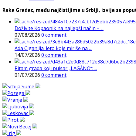
Reka Gradac, među najčistijima u Srbiji, izvija se poput 
Doživite Kopaonik na najlepši način – ...
07/08/2026
0 comment
Ada Ciganlija: leto koje miriše na ...
14/07/2026
0 comment
Ritam grada koji pulsar „LAGÁNO“: ...
01/07/2026
0 comment