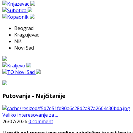
Beograd
Kragujevac
Niš
Novi Sad
Putovanja - Najčitanije
Veliko interesovanje za ...
26/07/2026
0 comment
U prvih pet meseci ove godine zabeležen je rast broja t