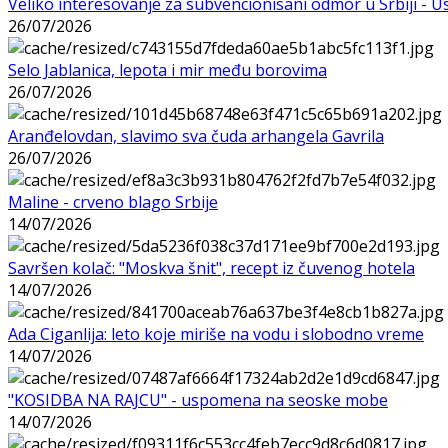
Veliko interesovanje za subvencionisani odmor u Srbiji - 
26/07/2026
Selo Jablanica, lepota i mir među borovima
26/07/2026
Aranđelovdan, slavimo sva čuda arhangela Gavrila
26/07/2026
Maline - crveno blago Srbije
14/07/2026
Savršen kolač: "Moskva šnit", recept iz čuvenog hotela
14/07/2026
Ada Ciganlija: leto koje miriše na vodu i slobodno vreme
14/07/2026
"KOSIDBA NA RAJCU" - uspomena na seoske mobe
14/07/2026