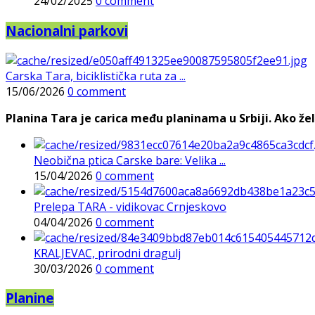
24/02/2025
0 comment
Nacionalni parkovi
Carska Tara, biciklistička ruta za ...
15/06/2026
0 comment
Planina Tara je carica među planinama u Srbiji. Ako želi
Neobična ptica Carske bare: Velika ...
15/04/2026
0 comment
Prelepa TARA - vidikovac Crnjeskovo
04/04/2026
0 comment
KRALJEVAC, prirodni dragulj
30/03/2026
0 comment
Planine