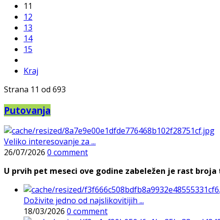
11
12
13
14
15
Kraj
Strana 11 od 693
Putovanja
Veliko interesovanje za ...
26/07/2026
0 comment
U prvih pet meseci ove godine zabeležen je rast broja t
Doživite jedno od najslikovitijih ...
18/03/2026
0 comment