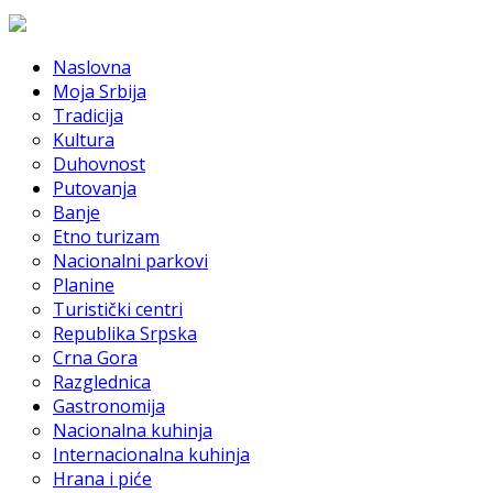
Naslovna
Moja Srbija
Tradicija
Kultura
Duhovnost
Putovanja
Banje
Etno turizam
Nacionalni parkovi
Planine
Turistički centri
Republika Srpska
Crna Gora
Razglednica
Gastronomija
Nacionalna kuhinja
Internacionalna kuhinja
Hrana i piće