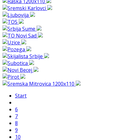
Start
6
7
8
9
10