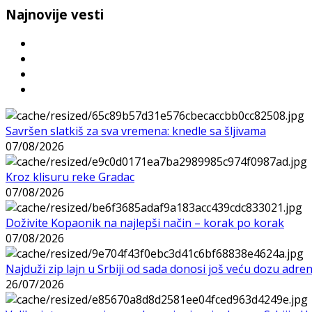
Najnovije vesti
Savršen slatkiš za sva vremena: knedle sa šljivama
07/08/2026
Kroz klisuru reke Gradac
07/08/2026
Doživite Kopaonik na najlepši način – korak po korak
07/08/2026
Najduži zip lajn u Srbiji od sada donosi još veću dozu adre
26/07/2026