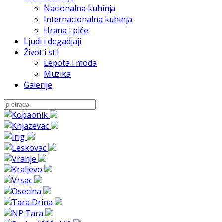
Nacionalna kuhinja
Internacionalna kuhinja
Hrana i piće
Ljudi i dogadjaji
Život i stil
Lepota i moda
Muzika
Galerije