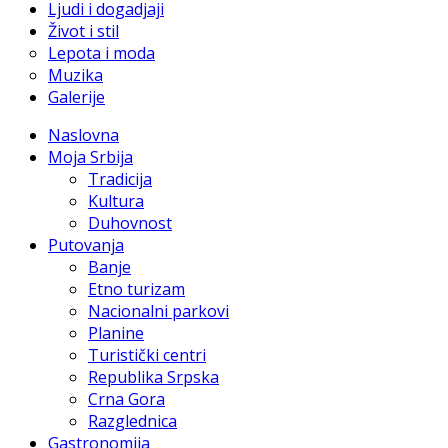
Ljudi i dogadjaji
Život i stil
Lepota i moda
Muzika
Galerije
Naslovna
Moja Srbija
Tradicija
Kultura
Duhovnost
Putovanja
Banje
Etno turizam
Nacionalni parkovi
Planine
Turistički centri
Republika Srpska
Crna Gora
Razglednica
Gastronomija