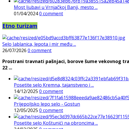
Most ljubavi u Vrnjačkoj Banji, mesto ...
01/04/2024
0 comment
Etno turizam
Selo Jablanica, lepota i mir među ...
26/07/2026
0 comment
Prostrani travnati pašnjaci, borove šume vekovnog tra
22 ...
Posetite selo Kremna, tajanstveno i ...
14/12/2025
0 comment
Prijepoljsko lepo selo - Gostun
12/05/2025
0 comment
Posetite selo Koštunići na obroncima ...