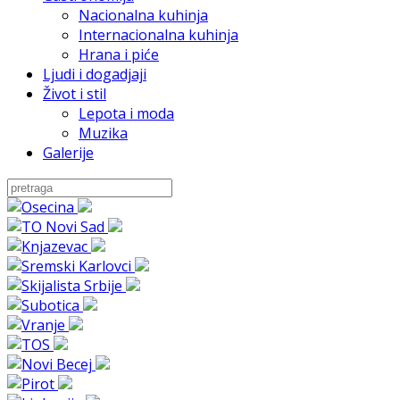
Nacionalna kuhinja
Internacionalna kuhinja
Hrana i piće
Ljudi i dogadjaji
Život i stil
Lepota i moda
Muzika
Galerije