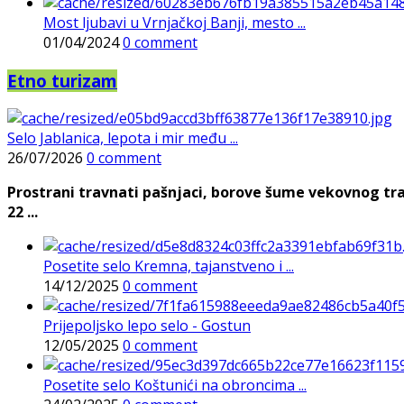
Most ljubavi u Vrnjačkoj Banji, mesto ...
01/04/2024
0 comment
Etno turizam
Selo Jablanica, lepota i mir među ...
26/07/2026
0 comment
Prostrani travnati pašnjaci, borove šume vekovnog tra
22 ...
Posetite selo Kremna, tajanstveno i ...
14/12/2025
0 comment
Prijepoljsko lepo selo - Gostun
12/05/2025
0 comment
Posetite selo Koštunići na obroncima ...