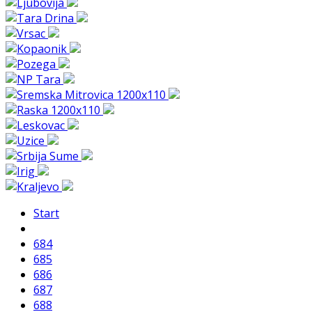
Start
684
685
686
687
688