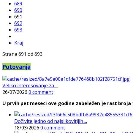
689
690
691
692
693
Kraj
Strana 691 od 693
Putovanja
Veliko interesovanje za ...
26/07/2026
0 comment
U prvih pet meseci ove godine zabeležen je rast broja t
Doživite jedno od najslikovitijih ...
18/03/2026
0 comment