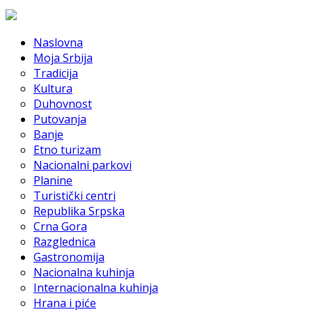
Naslovna
Moja Srbija
Tradicija
Kultura
Duhovnost
Putovanja
Banje
Etno turizam
Nacionalni parkovi
Planine
Turistički centri
Republika Srpska
Crna Gora
Razglednica
Gastronomija
Nacionalna kuhinja
Internacionalna kuhinja
Hrana i piće