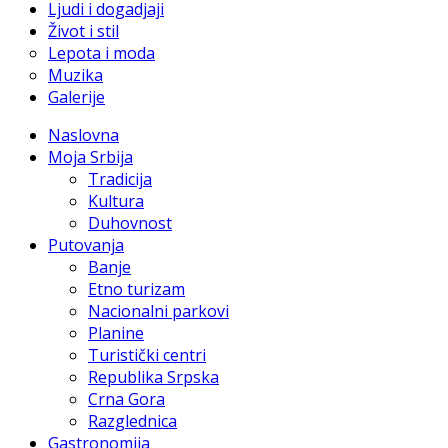
Ljudi i dogadjaji
Život i stil
Lepota i moda
Muzika
Galerije
Naslovna
Moja Srbija
Tradicija
Kultura
Duhovnost
Putovanja
Banje
Etno turizam
Nacionalni parkovi
Planine
Turistički centri
Republika Srpska
Crna Gora
Razglednica
Gastronomija