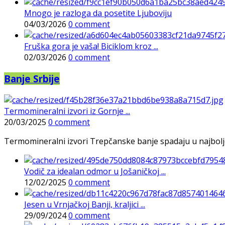
Mnogo je razloga da posetite Ljuboviju
04/03/2026
0 comment
Fruška gora je vaša! Biciklom kroz ...
02/03/2026
0 comment
Banje Srbije
Termomineralni izvori iz Gornje ...
20/03/2025
0 comment
Termomineralni izvori Trepčanske banje spadaju u najbolje pr
Vodič za idealan odmor u Jošaničkoj ...
12/02/2025
0 comment
Jesen u Vrnjačkoj Banji, kraljici ...
29/09/2024
0 comment