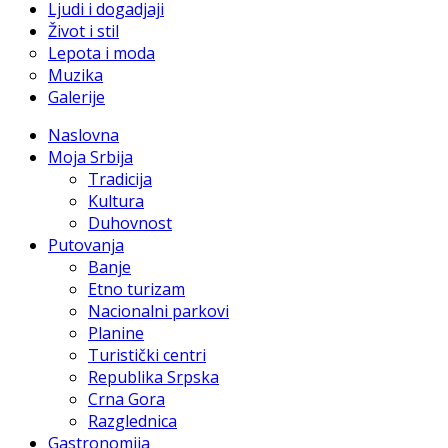
Ljudi i dogadjaji
Život i stil
Lepota i moda
Muzika
Galerije
Naslovna
Moja Srbija
Tradicija
Kultura
Duhovnost
Putovanja
Banje
Etno turizam
Nacionalni parkovi
Planine
Turistički centri
Republika Srpska
Crna Gora
Razglednica
Gastronomija