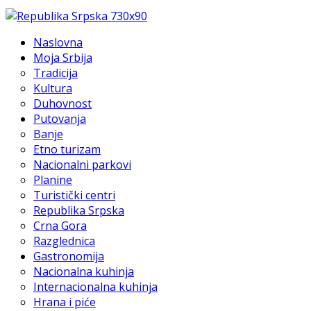
Naslovna
Moja Srbija
Tradicija
Kultura
Duhovnost
Putovanja
Banje
Etno turizam
Nacionalni parkovi
Planine
Turistički centri
Republika Srpska
Crna Gora
Razglednica
Gastronomija
Nacionalna kuhinja
Internacionalna kuhinja
Hrana i piće