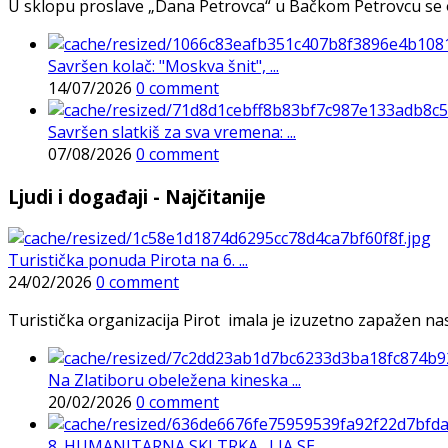
U sklopu proslave „Dana Petrovca“ u Bačkom Petrovcu se održa
Savršen kolač: "Moskva šnit", ...
14/07/2026
0 comment
Savršen slatkiš za sva vremena: ...
07/08/2026
0 comment
Ljudi i događaji - Najčitanije
Turistička ponuda Pirota na 6. ...
24/02/2026
0 comment
Turistička organizacija Pirot imala je izuzetno zapažen n
Na Zlatiboru obeležena kineska ...
20/02/2026
0 comment
8. HUMANITARNA SKI TRKA „I JA SE ...