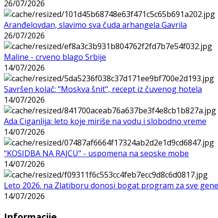
26/07/2026
Aranđelovdan, slavimo sva čuda arhangela Gavrila
26/07/2026
Maline - crveno blago Srbije
14/07/2026
Savršen kolač: "Moskva šnit", recept iz čuvenog hotela
14/07/2026
Ada Ciganlija: leto koje miriše na vodu i slobodno vreme
14/07/2026
"KOSIDBA NA RAJCU" - uspomena na seoske mobe
14/07/2026
Leto 2026. na Zlatiboru donosi bogat program za sve gene
14/07/2026
Informacije