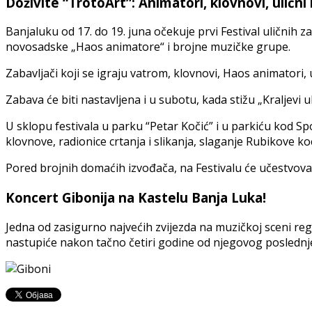
Doživite “TrotoArt”: Animatori, klovnovi, ulični
Banjaluku od 17. do 19. juna očekuje prvi Festival uličnih z
novosadske „Haos animatore“ i brojne muzičke grupe.
Zabavljači koji se igraju vatrom, klovnovi, Haos animatori, 
Zabava će biti nastavljena i u subotu, kada stižu „Kraljevi u
U sklopu festivala u parku “Petar Kočić” i u parkiću kod 
klovnove, radionice crtanja i slikanja, slaganje Rubikove ko
Pored brojnih domaćih izvođača, na Festivalu će učestvovat
Koncert Gibonija na Kastelu Banja Luka!
Jedna od zasigurno najvećih zvijezda na muzičkoj sceni regio
nastupiće nakon tačno četiri godine od njegovog poslednjeg