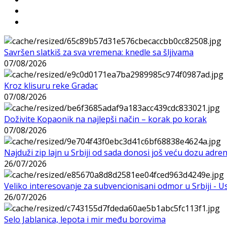
Savršen slatkiš za sva vremena: knedle sa šljivama
07/08/2026
Kroz klisuru reke Gradac
07/08/2026
Doživite Kopaonik na najlepši način – korak po korak
07/08/2026
Najduži zip lajn u Srbiji od sada donosi još veću dozu adre
26/07/2026
Veliko interesovanje za subvencionisani odmor u Srbiji - 
26/07/2026
Selo Jablanica, lepota i mir među borovima