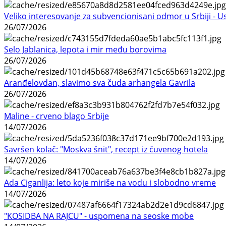
Veliko interesovanje za subvencionisani odmor u Srbiji - 
26/07/2026
Selo Jablanica, lepota i mir među borovima
26/07/2026
Aranđelovdan, slavimo sva čuda arhangela Gavrila
26/07/2026
Maline - crveno blago Srbije
14/07/2026
Savršen kolač: "Moskva šnit", recept iz čuvenog hotela
14/07/2026
Ada Ciganlija: leto koje miriše na vodu i slobodno vreme
14/07/2026
"KOSIDBA NA RAJCU" - uspomena na seoske mobe