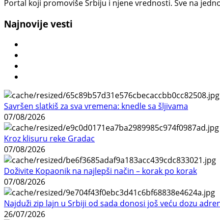
Portal koji promoviše Srbiju i njene vrednosti. Sve na jedno
Najnovije vesti
Savršen slatkiš za sva vremena: knedle sa šljivama
07/08/2026
Kroz klisuru reke Gradac
07/08/2026
Doživite Kopaonik na najlepši način – korak po korak
07/08/2026
Najduži zip lajn u Srbiji od sada donosi još veću dozu adre
26/07/2026