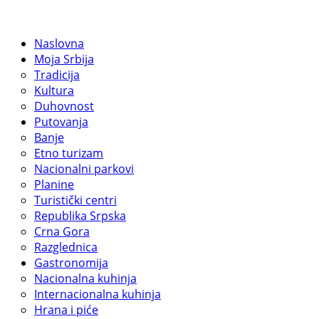
Naslovna
Moja Srbija
Tradicija
Kultura
Duhovnost
Putovanja
Banje
Etno turizam
Nacionalni parkovi
Planine
Turistički centri
Republika Srpska
Crna Gora
Razglednica
Gastronomija
Nacionalna kuhinja
Internacionalna kuhinja
Hrana i piće