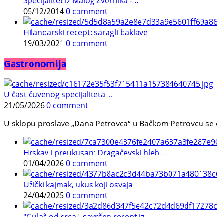
Specijalitet iz Malog Zvornika - ...
05/12/2014
0 comment
Hilandarski recept: saragli baklave
19/03/2021
0 comment
Gastronomija
U čast čuvenog specijaliteta ...
21/05/2026
0 comment
U sklopu proslave „Dana Petrovca“ u Bačkom Petrovcu se održa
Hrskav i preukusan: Dragačevski hleb ...
01/04/2026
0 comment
Užički kajmak, ukus koji osvaja
24/04/2025
0 comment
"Gulaš od srca", savršen recept iz ...