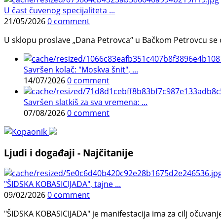
U čast čuvenog specijaliteta ...
21/05/2026
0 comment
U sklopu proslave „Dana Petrovca“ u Bačkom Petrovcu se održa
Savršen kolač: "Moskva šnit", ...
14/07/2026
0 comment
Savršen slatkiš za sva vremena: ...
07/08/2026
0 comment
Ljudi i događaji - Najčitanije
"ŠIDSKA KOBASICIJADA", tajne ...
09/02/2026
0 comment
"ŠIDSKA KOBASICIJADA" je manifestacija ima za cilj očuvanje o