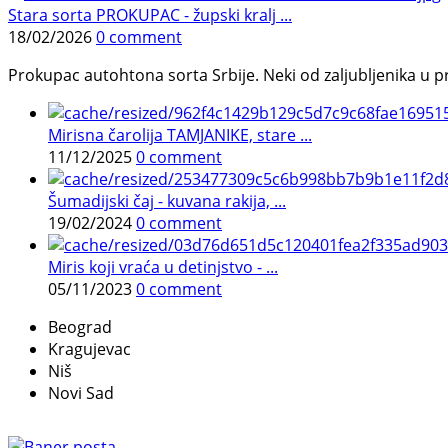
Stara sorta PROKUPAC - župski kralj ...
18/02/2026
0 comment
Prokupac autohtona sorta Srbije. Neki od zaljubljenika u pr
Mirisna čarolija TAMJANIKE, stare ...
11/12/2025
0 comment
Šumadijski čaj - kuvana rakija, ...
19/02/2024
0 comment
Miris koji vraća u detinjstvo - ...
05/11/2023
0 comment
Beograd
Kragujevac
Niš
Novi Sad