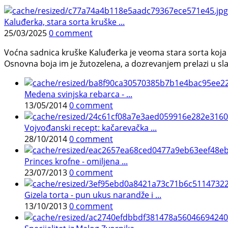
Kaluđerka, stara sorta kruške ...
25/03/2025
0 comment
Voćna sadnica kruške Kaluđerka je veoma stara sorta koja se
Osnovna boja im je žutozelena, a dozrevanjem prelazi u slam
Medena svinjska rebarca - ...
13/05/2014
0 comment
Vojvođanski recept: kačarevačka ...
28/10/2014
0 comment
Princes krofne - omiljena ...
23/07/2013
0 comment
Gizela torta - pun ukus narandže i ...
13/10/2013
0 comment