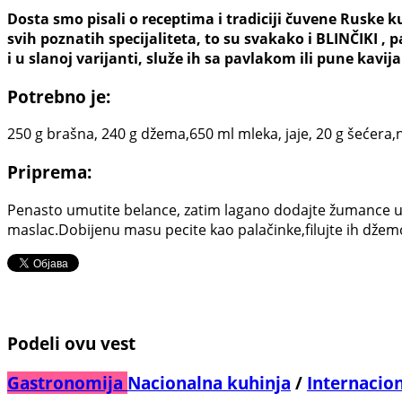
Dosta smo pisali o receptima i tradiciji čuvene Ruske k
svih poznatih specijaliteta, to su svakako i BLINČIKI ,
i u slanoj varijanti, služe ih sa pavlakom ili pune kavij
Potrebno je:
250 g brašna, 240 g džema,650 ml mleka, jaje, 20 g šećera,
Priprema:
Penasto umutite belance, zatim lagano dodajte žumance u
maslac.Dobijenu masu pecite kao palačinke,filujte ih džem
Podeli ovu vest
Gastronomija
Nacionalna kuhinja
/
Internacio