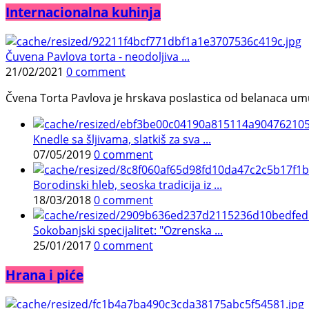
Internacionalna kuhinja
Čuvena Pavlova torta - neodoljiva ...
21/02/2021
0 comment
Čvena Torta Pavlova je hrskava poslastica od belanaca umuć
Knedle sa šljivama, slatkiš za sva ...
07/05/2019
0 comment
Borodinski hleb, seoska tradicija iz ...
18/03/2018
0 comment
Sokobanjski specijalitet: "Ozrenska ...
25/01/2017
0 comment
Hrana i piće