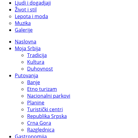
Ljudi i dogadjaji
Život i stil
Lepota i moda
Muzika
Galerije
Naslovna
Moja Srbija
Tradicija
Kultura
Duhovnost
Putovanja
Banje
Etno turizam
Nacionalni parkovi
Planine
Turistički centri
Republika Srpska
Crna Gora
Razglednica
Gastronomija