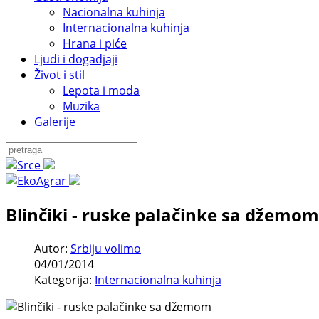
Nacionalna kuhinja
Internacionalna kuhinja
Hrana i piće
Ljudi i dogadjaji
Život i stil
Lepota i moda
Muzika
Galerije
Blinčiki - ruske palačinke sa džemom
Autor:
Srbiju volimo
04/01/2014
Kategorija:
Internacionalna kuhinja