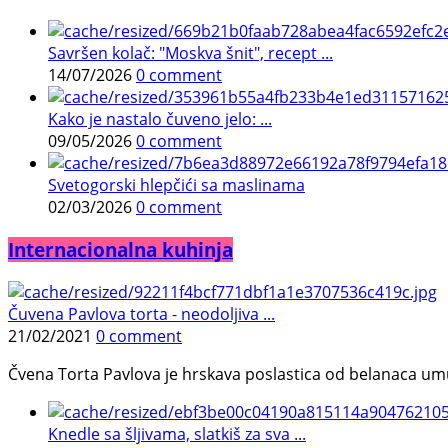
Savršen kolač: "Moskva šnit", recept ...
14/07/2026
0 comment
Kako je nastalo čuveno jelo: ...
09/05/2026
0 comment
Svetogorski hlepčići sa maslinama
02/03/2026
0 comment
Internacionalna kuhinja
Čuvena Pavlova torta - neodoljiva ...
21/02/2021
0 comment
Čvena Torta Pavlova je hrskava poslastica od belanaca umuć
Knedle sa šljivama, slatkiš za sva ...