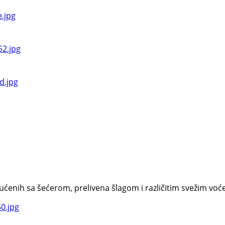
enih sa šećerom, prelivena šlagom i različitim svežim voćem.