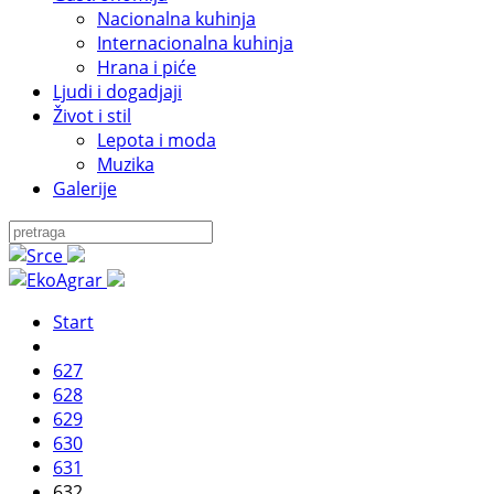
Nacionalna kuhinja
Internacionalna kuhinja
Hrana i piće
Ljudi i dogadjaji
Život i stil
Lepota i moda
Muzika
Galerije
Start
627
628
629
630
631
632