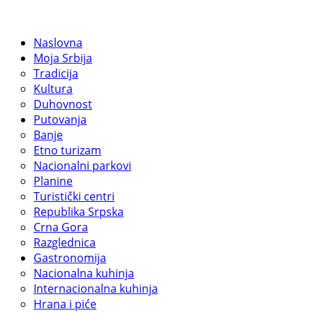
Naslovna
Moja Srbija
Tradicija
Kultura
Duhovnost
Putovanja
Banje
Etno turizam
Nacionalni parkovi
Planine
Turistički centri
Republika Srpska
Crna Gora
Razglednica
Gastronomija
Nacionalna kuhinja
Internacionalna kuhinja
Hrana i piće