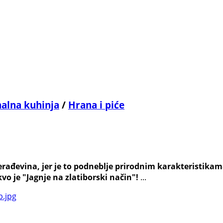
nalna kuhinja
/
Hrana i piće
erađevina, jer je to podneblje prirodnim karakteristika
o je "Jagnje na zlatiborski način"!
...