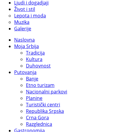
Ljudi i dogadjaji
Život i stil
Lepota i moda
Muzika
Galerije
Naslovna
Moja Srbija
Tradicija
Kultura
Duhovnost
Putovanja
Banje
Etno turizam
Nacionalni parkovi
Planine
Turistički centri
Republika Srpska
Crna Gora
Razglednica
Gastronomija