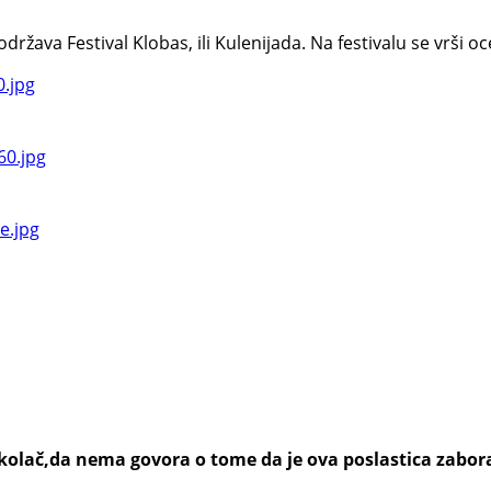
va Festival Klobas, ili Kulenijada. Na festivalu se vrši ocen
n kolač,da nema govora o tome da je ova poslastica zabo