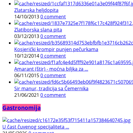
Zlatarska heljdopita
14/10/2013
0 comment
Zlatiborska slana pita
03/12/2013
0 comment
Kosjerićki krompir punjen pečurkama
10/12/2014
0 comment
Amarant (štir) - moćna biljka za ...
06/11/2015
0 comment
Sir manur, tradicija sa Čemernika
21/06/2021
0 comment
Gastronomija
U čast čuvenog specijaliteta ...