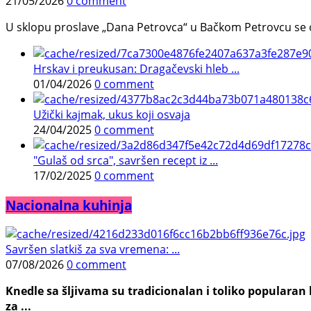
21/05/2026
0 comment
U sklopu proslave „Dana Petrovca“ u Bačkom Petrovcu se održa
Hrskav i preukusan: Dragačevski hleb ...
01/04/2026
0 comment
Užički kajmak, ukus koji osvaja
24/04/2025
0 comment
"Gulaš od srca", savršen recept iz ...
17/02/2025
0 comment
Nacionalna kuhinja
Savršen slatkiš za sva vremena: ...
07/08/2026
0 comment
Knedle sa šljivama su tradicionalan i toliko populara
za ...