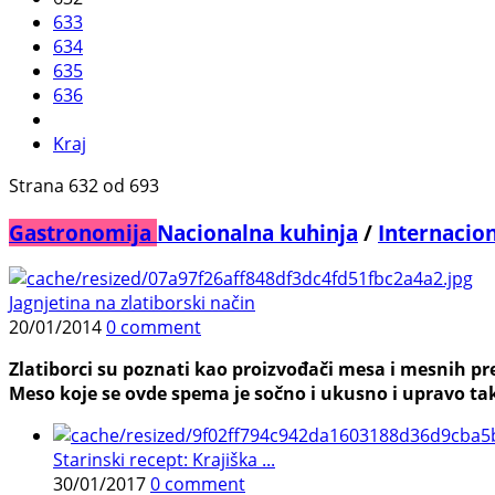
633
634
635
636
Kraj
Strana 632 od 693
Gastronomija
Nacionalna kuhinja
/
Internacio
Jagnjetina na zlatiborski način
20/01/2014
0 comment
Zlatiborci su poznati kao proizvođači mesa i mesnih pr
Meso koje se ovde spema je sočno i ukusno i upravo takv
Starinski recept: Krajiška ...
30/01/2017
0 comment