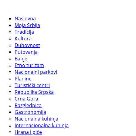
Naslovna
Moja Srbija
Tradicija
Kultura
Duhovnost
Putovanja
Banje
Etno turizam
Nacionalni parkovi
Planine
Turistički centri
Republika Srpska
Crna Gora
Razglednica
Gastronomija
Nacionalna kuhinja
Internacionalna kuhinja
Hrana i piće