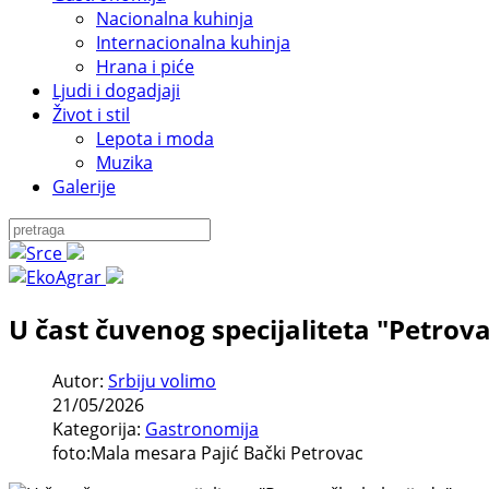
Nacionalna kuhinja
Internacionalna kuhinja
Hrana i piće
Ljudi i dogadjaji
Život i stil
Lepota i moda
Muzika
Galerije
U čast čuvenog specijaliteta "Petrov
Autor:
Srbiju volimo
21/05/2026
Kategorija:
Gastronomija
foto:Mala mesara Pajić Bački Petrovac