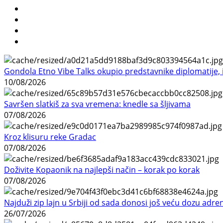
Gondola Etno Vibe Talks okupio predstavnike diplomatije, in
10/08/2026
Savršen slatkiš za sva vremena: knedle sa šljivama
07/08/2026
Kroz klisuru reke Gradac
07/08/2026
Doživite Kopaonik na najlepši način – korak po korak
07/08/2026
Najduži zip lajn u Srbiji od sada donosi još veću dozu adre
26/07/2026