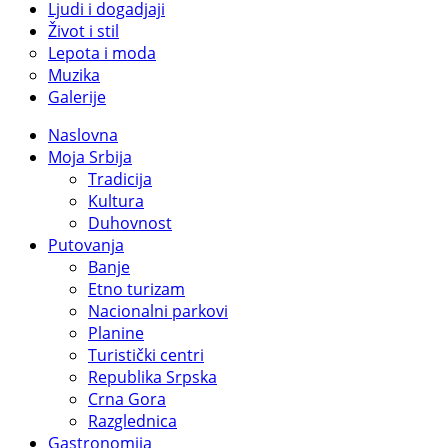
Ljudi i dogadjaji
Život i stil
Lepota i moda
Muzika
Galerije
Naslovna
Moja Srbija
Tradicija
Kultura
Duhovnost
Putovanja
Banje
Etno turizam
Nacionalni parkovi
Planine
Turistički centri
Republika Srpska
Crna Gora
Razglednica
Gastronomija