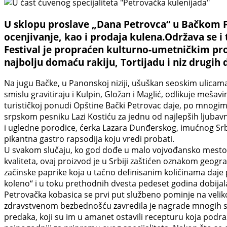
U sklopu proslave „Dana Petrovca“ u Bačkom Pet
ocenjivanje, kao i prodaja kulena.Održava se i
Festival je propraćen kulturno-umetničkim pro
najbolju domaću rakiju, Tortijadu i niz drugi
Na jugu Bačke, u Panonskoj niziji, ušuškan seoskim ulicam
smislu gravitiraju i Kulpin, Gložan i Maglić, odlikuje meš
turističkoj ponudi Opštine Bački Petrovac daje, po mnogim
srpskom pesniku Lazi Kostiću za jednu od najlepših ljuba
i ugledne porodice, ćerka Lazara Dunđerskog, imućnog Srbin
pikantna gastro rapsodija koju vredi probati.
U svakom slučaju, ko god dođe u malo vojvođansko mesto Ba
kvaliteta, ovaj proizvod je u Srbiji zaštićen oznakom geog
začinske paprike koja u tačno definisanim količinama daje 
koleno“ i u toku prethodnih dvesta pedeset godina dobija
Petrovačka kobasica se prvi put službeno pominje na veliko
zdravstvenom bezbednošću zavredila je nagrade mnogih saj
predaka, koji su im u amanet ostavili recepturu koja podr