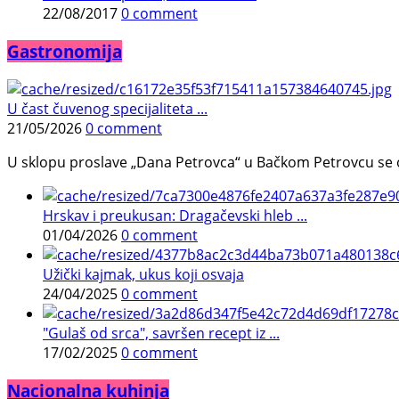
22/08/2017
0 comment
Gastronomija
U čast čuvenog specijaliteta ...
21/05/2026
0 comment
U sklopu proslave „Dana Petrovca“ u Bačkom Petrovcu se održa
Hrskav i preukusan: Dragačevski hleb ...
01/04/2026
0 comment
Užički kajmak, ukus koji osvaja
24/04/2025
0 comment
"Gulaš od srca", savršen recept iz ...
17/02/2025
0 comment
Nacionalna kuhinja