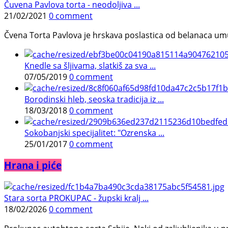
Čuvena Pavlova torta - neodoljiva ...
21/02/2021
0 comment
Čvena Torta Pavlova je hrskava poslastica od belanaca umuć
Knedle sa šljivama, slatkiš za sva ...
07/05/2019
0 comment
Borodinski hleb, seoska tradicija iz ...
18/03/2018
0 comment
Sokobanjski specijalitet: "Ozrenska ...
25/01/2017
0 comment
Hrana i piće
Stara sorta PROKUPAC - župski kralj ...
18/02/2026
0 comment