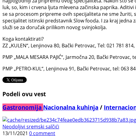
najpogodniji za pripremu ovog specijaliteta. Nakon što se 
luk, so, kim i crvena ljuta mlevena začinska paprika. Aditi
se sa procesom pripreme ovih specijaliteta ne sme žuriti,
specijalitet istinski predstavnik Slow fooda. I za kraj jed
služi se za doručak prilikom novog svinjokolja.
Koga kontaktirati?
ZZ „KULEN“, Lenjinova 80, Bački Petrovac, Tel: 021 781 814
PMP „MALA MESARA PAJIĆ“, Jarmočna 20, Bački Petrovac, te
PMP „PETRO-KUL“, Lenjinova 91, Bački Petrovac, tel: 063 8
Podeli ovu vest
Gastronomija
Nacionalna kuhinja
/
Internacio
Neodoljivi sremski salčići
13/11/2021
0 comment