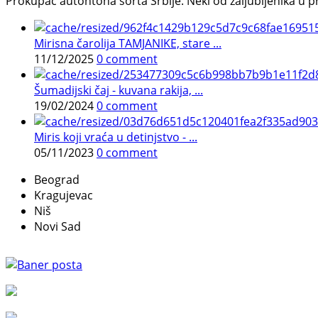
Prokupac autohtona sorta Srbije. Neki od zaljubljenika u pr
Mirisna čarolija TAMJANIKE, stare ...
11/12/2025
0 comment
Šumadijski čaj - kuvana rakija, ...
19/02/2024
0 comment
Miris koji vraća u detinjstvo - ...
05/11/2023
0 comment
Beograd
Kragujevac
Niš
Novi Sad