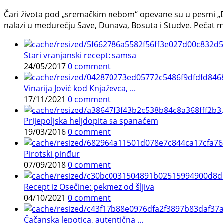
Čari života pod „sremačkim nebom“ opevane su u pesmi „Di
nalazi u međurečju Save, Dunava, Bosuta i Studve. Pečat mu
Stari vranjanski recept: samsa
24/05/2017
0 comment
Vinarija Jović kod Knjaževca, ...
17/11/2021
0 comment
Prijepoljska heljdopita sa spanaćem
19/03/2016
0 comment
Pirotski pinđur
07/09/2018
0 comment
Recept iz Osečine: pekmez od šljiva
04/10/2021
0 comment
Čačanska lepotica, autentična ...