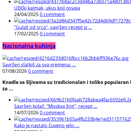
Užički kajmak, ukus koji osvaja
24/04/2025
0 comment
"Gulaš od srca", savršen recept iz ...
17/02/2025
0 comment
Nacionalna kuhinja
Savršen slatkiš za sva vremena: ...
07/08/2026
0 comment
Knedle sa šljivama su tradicionalan i toliko populara
za ...
Savršen kolač: "Moskva šnit", recept ...
14/07/2026
0 comment
Kako je nastalo čuveno jelo: ...