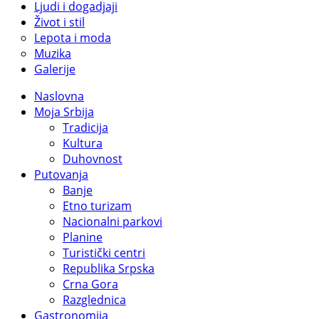
Ljudi i dogadjaji
Život i stil
Lepota i moda
Muzika
Galerije
Naslovna
Moja Srbija
Tradicija
Kultura
Duhovnost
Putovanja
Banje
Etno turizam
Nacionalni parkovi
Planine
Turistički centri
Republika Srpska
Crna Gora
Razglednica
Gastronomija