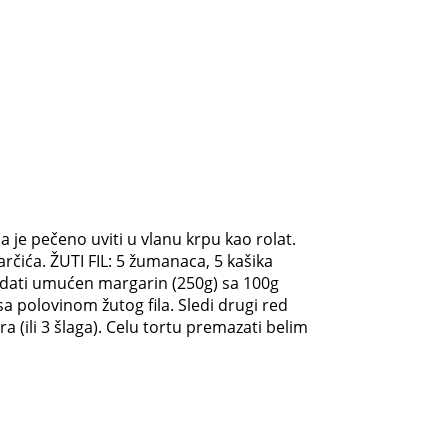
 je pečeno uviti u vlanu krpu kao rolat.
arčića. ŽUTI FIL: 5 žumanaca, 5 kašika
 dodati umućen margarin (250g) sa 100g
sa polovinom žutog fila. Sledi drugi red
ra (ili 3 šlaga). Celu tortu premazati belim