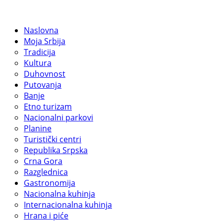
Naslovna
Moja Srbija
Tradicija
Kultura
Duhovnost
Putovanja
Banje
Etno turizam
Nacionalni parkovi
Planine
Turistički centri
Republika Srpska
Crna Gora
Razglednica
Gastronomija
Nacionalna kuhinja
Internacionalna kuhinja
Hrana i piće