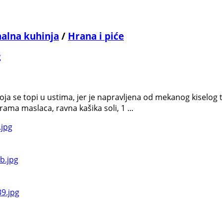
nalna kuhinja
/
Hrana i piće
koja se topi u ustima, jer je napravljena od mekanog kiselog 
ama maslaca, ravna kašika soli, 1 ...