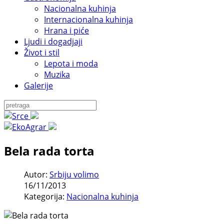
Nacionalna kuhinja
Internacionalna kuhinja
Hrana i piće
Ljudi i dogadjaji
Život i stil
Lepota i moda
Muzika
Galerije
Bela rada torta
Autor:
Srbiju volimo
16/11/2013
Kategorija:
Nacionalna kuhinja