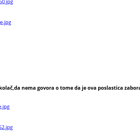
n kolač,da nema govora o tome da je ova poslastica zabo