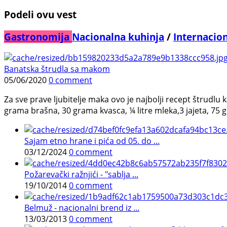
Podeli ovu vest
Gastronomija
Nacionalna kuhinja
/
Internacio
Banatska štrudla sa makom
05/06/2020
0 comment
Za sve prave ljubitelje maka ovo je najbolji recept štrudlu 
grama brašna, 30 grama kvasca, ¼ litre mleka,3 jajeta, 75 gr
Sajam etno hrane i pića od 05. do ...
03/12/2024
0 comment
Požarevački ražnjići - "sablja ...
19/10/2014
0 comment
Belmuž - nacionalni brend iz ...
13/03/2013
0 comment