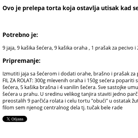
Ovo je prelepa torta koja ostavlja utisak kad s
Potrebno je:
9 jaja, 9 kašika šećera, 9 kašika oraha , 1 prašak za pecivo i
Pripremanje:
Izmutiti jaja sa šećerom i dodati orahe, brašno i prašak z
FIL ZA ROLAT: 300g mlevenih oraha i 150g sećera popariti sa 
šećera, 5 kašika brašna i 4 vanilin šećera. Sve sastojke um
šećera u prahu. U sredinu velikog tanjira staviti jedno parč
preostalih 9 parčića rolata i celu tortu "obući" u ostatak žut
filom sem njenog centralnog dela tj. tučak bele rade