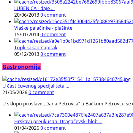
LUBENICA - daje ...
20/06/2013
0 comment
Vlaške palačinke - plašinte
15/01/2014
0 comment
Topli kakao napitak
05/12/2013
0 comment
Gastronomija
U čast čuvenog specijaliteta ...
21/05/2026
0 comment
U sklopu proslave „Dana Petrovca“ u Bačkom Petrovcu se održa
Hrskav i preukusan: Dragačevski hleb ...
01/04/2026
0 comment