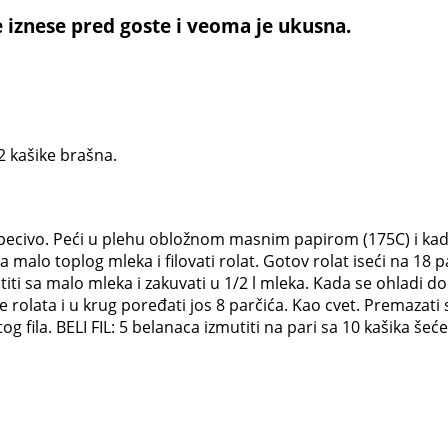
e iznese pred goste i veoma je ukusna.
 2 kašike brašna.
a pecivo. Peći u plehu obložnom masnim papirom (175C) i kada
malo toplog mleka i filovati rolat. Gotov rolat iseći na 18 p
utiti sa malo mleka i zakuvati u 1/2 l mleka. Kada se ohladi
e rolata i u krug poređati jos 8 parčića. Kao cvet. Premazati 
og fila. BELI FIL: 5 belanaca izmutiti na pari sa 10 kašika šeće