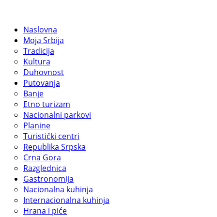
Naslovna
Moja Srbija
Tradicija
Kultura
Duhovnost
Putovanja
Banje
Etno turizam
Nacionalni parkovi
Planine
Turistički centri
Republika Srpska
Crna Gora
Razglednica
Gastronomija
Nacionalna kuhinja
Internacionalna kuhinja
Hrana i piće