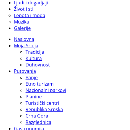
Ljudi i dogadjaji
Život i stil
Lepota i moda
Muzika
Galerije
Naslovna
Moja Srbija
Tradicija
Kultura
Duhovnost
Putovanja
Banje
Etno turizam
Nacionalni parkovi
Planine
Turistički centri
Republika Srpska
Crna Gora
Razglednica
Gastronomija