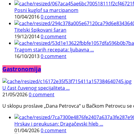
Posni kuglof sa marcipanom
10/04/2016
0 comment
Titelski špikovani šaran
19/12/2014
0 comment
Tragom starih recepata: ljubavna ...
16/10/2013
0 comment
Gastronomija
U čast čuvenog specijaliteta ...
21/05/2026
0 comment
U sklopu proslave „Dana Petrovca“ u Bačkom Petrovcu se održa
Hrskav i preukusan: Dragačevski hleb ...
01/04/2026
0 comment