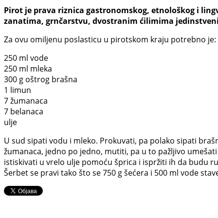
Pirot je prava riznica gastronomskog, etnološkog i ling
zanatima, grnčarstvu, dvostranim ćilimima jedinstveni
Za ovu omiljenu poslasticu u pirotskom kraju potrebno je:
250 ml vode
250 ml mleka
300 g oštrog brašna
1 limun
7 žumanaca
7 belanaca
ulje
U sud sipati vodu i mleko. Prokuvati, pa polako sipati braš
žumanaca, jedno po jedno, mutiti, pa u to pažljivo umešati s
istiskivati u vrelo ulje pomoću šprica i ispržiti ih da budu 
Šerbet se pravi tako što se 750 g šećera i 500 ml vode stav