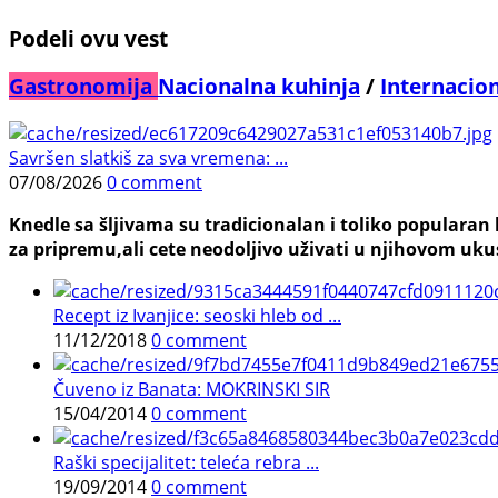
Podeli ovu vest
Gastronomija
Nacionalna kuhinja
/
Internacio
Savršen slatkiš za sva vremena: ...
07/08/2026
0 comment
Knedle sa šljivama su tradicionalan i toliko populara
za pripremu,ali cete neodoljivo uživati u njihovom uku
Recept iz Ivanjice: seoski hleb od ...
11/12/2018
0 comment
Čuveno iz Banata: MOKRINSKI SIR
15/04/2014
0 comment
Raški specijalitet: teleća rebra ...
19/09/2014
0 comment