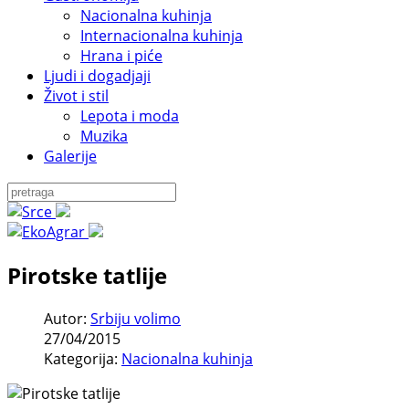
Nacionalna kuhinja
Internacionalna kuhinja
Hrana i piće
Ljudi i dogadjaji
Život i stil
Lepota i moda
Muzika
Galerije
Pirotske tatlije
Autor:
Srbiju volimo
27/04/2015
Kategorija:
Nacionalna kuhinja