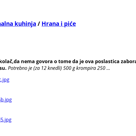
nalna kuhinja
/
Hrana i piće
n kolač,da nema govora o tome da je ova poslastica zabo
su.
Potrebno je (za 12 knedli)
500 g krompira
250 ...