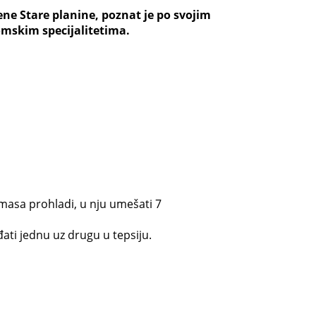
ene Stare planine, poznat je po svojim
omskim specijalitetima.
 masa prohladi, u nju umešati 7
eđati jednu uz drugu u tepsiju.