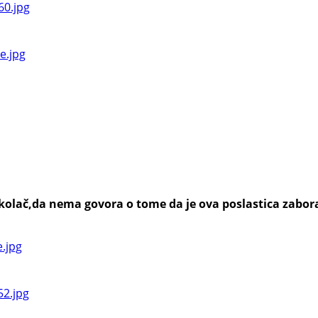
n kolač,da nema govora o tome da je ova poslastica zabo