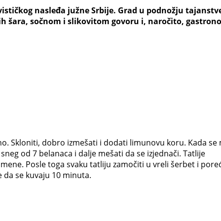
vističkog nasleđa južne Srbije. Grad u podnožju tajanstv
h šara, sočnom i slikovitom govoru i, naročito, gastron
no. Skloniti, dobro izmešati i dodati limunovu koru. Kada se
neg od 7 belanaca i dalje mešati da se izjednači. Tatlije
rumene. Posle toga svaku tatliju zamočiti u vreli šerbet i por
e da se kuvaju 10 minuta.