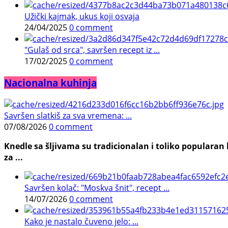
Užički kajmak, ukus koji osvaja
24/04/2025
0 comment
"Gulaš od srca", savršen recept iz ...
17/02/2025
0 comment
Nacionalna kuhinja
Savršen slatkiš za sva vremena: ...
07/08/2026
0 comment
Knedle sa šljivama su tradicionalan i toliko populara
za ...
Savršen kolač: "Moskva šnit", recept ...
14/07/2026
0 comment
Kako je nastalo čuveno jelo: ...