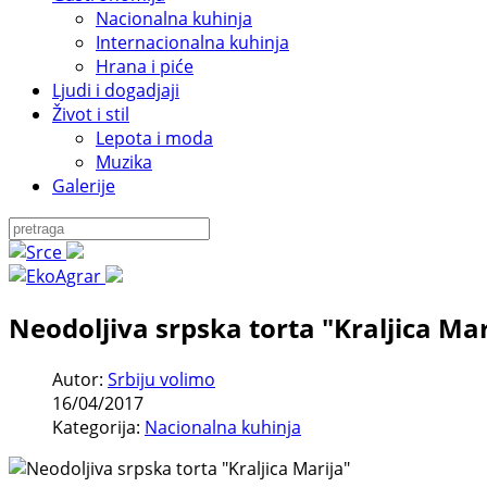
Nacionalna kuhinja
Internacionalna kuhinja
Hrana i piće
Ljudi i dogadjaji
Život i stil
Lepota i moda
Muzika
Galerije
Neodoljiva srpska torta "Kraljica Mar
Autor:
Srbiju volimo
16/04/2017
Kategorija:
Nacionalna kuhinja