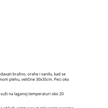
vati brašno, orahe i vanilu, kad se
enom plehu, veličine 30x35cm. Peci oko
e suši na laganoj temperaturi oko 20