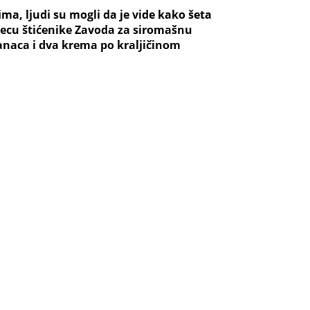
ma, ljudi su mogli da je vide kako šeta
decu štićenike Zavoda za siromašnu
lanaca i dva krema po kraljičinom