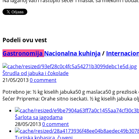
Na laganoj vatri rastopiti šećer i maslac sa mlekom i dodat
Podeli ovu vest
Gastronomija
Nacionalna kuhinja
/
Internacio
Štrudla od jabuka i čokolade
21/05/2013
0 comment
Potrebno je: ½ kg kiselih jabuka50 g maslaca50 g prezliso
šećer Priprema: Orahe sitno iseckati. ½ kg kiselih jabuka olju
Šarlota sa jagodama
28/05/2013
0 comment
Turijska kobasica, čuveni ...