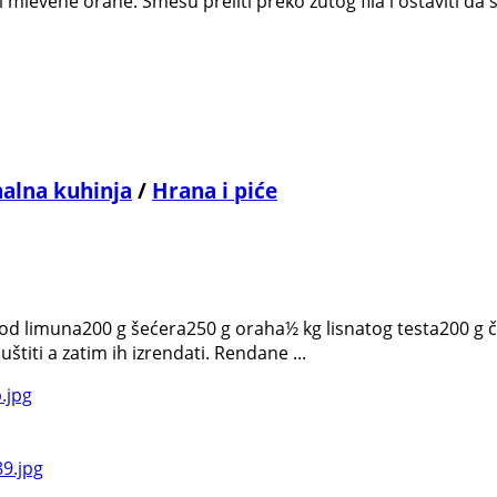
i mlevene orahe. Smesu preliti preko žutog fila i ostaviti da
nalna kuhinja
/
Hrana i piće
k od limuna200 g šećera250 g oraha½ kg lisnatog testa200 g
štiti a zatim ih izrendati. Rendane ...