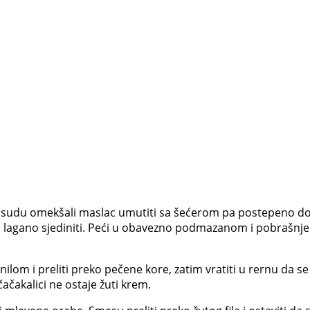
sudu omekšali maslac umutiti sa šećerom pa postepeno doda
 i lagano sjediniti. Peći u obavezno podmazanom i pobrašnj
ilom i preliti preko pečene kore, zatim vratiti u rernu da s
ačakalici ne ostaje žuti krem.