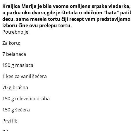
Kraljica Marija je bila veoma omiljena srpska vladarka
u parku oko dvora,gde je štetala u običnim "bata" pat
decu, sama mesela tortu čiji recept vam predstavljamo 
izboru čine ovu prelepu tortu.
Potrebno je:
Za koru:
7 belanaca
150 g maslaca
1 kesica vanil šećera
70 g brašna
150 g mlevenih oraha
150 g šećera
Prvi fil: