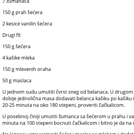
7 žumanaca
150 g prah šećera
2 kesice vanilin šećera
Drugi fil:
150 g šećera
4 kašike mleka
150 g mlevenih oraha
50 g maslaca
U jednom sudu umutiti čvrst sneg od belanaca. U drugom 
dobije jednolična masa dodavati belanca kašiku po kašiku
20-25 minuta na oko 180 stepeni, proveriti čačkalicom.
U posebnoj činiji umutiti žumanca sa šećerom u prahu i van
minuta na 100 stepeni bocnuti čačkalicom i bitno je da na č