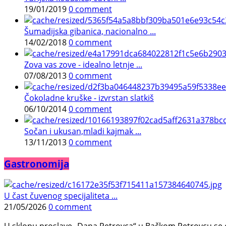
19/01/2019
0 comment
Šumadijska gibanica, nacionalno ...
14/02/2018
0 comment
Zova vas zove - idealno letnje ...
07/08/2013
0 comment
Čokoladne kruške - izvrstan slatkiš
06/10/2014
0 comment
Sočan i ukusan,mladi kajmak ...
13/11/2013
0 comment
Gastronomija
U čast čuvenog specijaliteta ...
21/05/2026
0 comment