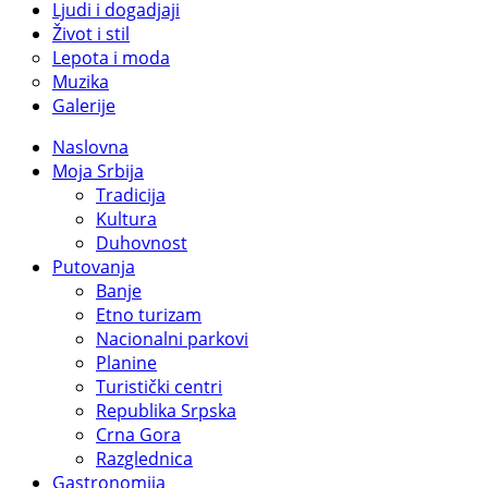
Ljudi i dogadjaji
Život i stil
Lepota i moda
Muzika
Galerije
Naslovna
Moja Srbija
Tradicija
Kultura
Duhovnost
Putovanja
Banje
Etno turizam
Nacionalni parkovi
Planine
Turistički centri
Republika Srpska
Crna Gora
Razglednica
Gastronomija