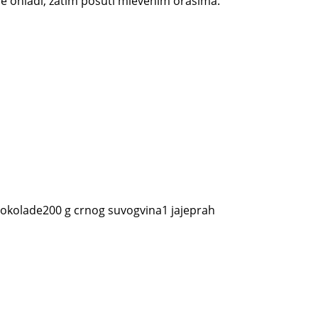
 se ohladi, zatim posuti mlevenim orasima.
 čokolade200 g crnog suvogvina1 jajeprah