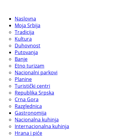
Naslovna
Moja Srbija
Tradicija
Kultura
Duhovnost
Putovanja
Banje
Etno turizam
Nacionalni parkovi
Planine
Turistički centri
Republika Srpska
Crna Gora
Razglednica
Gastronomija
Nacionalna kuhinja
Internacionalna kuhinja
Hrana i piće