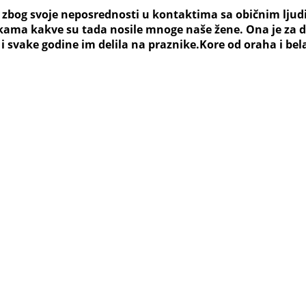
, zbog svoje neposrednosti u kontaktima sa običnim ljudi
ikama kakve su tada nosile mnoge naše žene. Ona je za 
i svake godine im delila na praznike.Kore od oraha i be