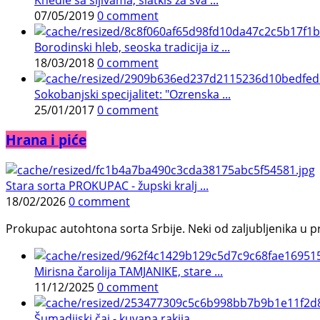
07/05/2019
0 comment
Borodinski hleb, seoska tradicija iz ...
18/03/2018
0 comment
Sokobanjski specijalitet: "Ozrenska ...
25/01/2017
0 comment
Hrana i piće
Stara sorta PROKUPAC - župski kralj ...
18/02/2026
0 comment
Prokupac autohtona sorta Srbije. Neki od zaljubljenika u pr
Mirisna čarolija TAMJANIKE, stare ...
11/12/2025
0 comment
Šumadijski čaj - kuvana rakija, ...