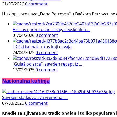
21/05/2026
0 comment
U sklopu proslave „Dana Petrovca“ u Bačkom Petrovcu se održa
Hrskav i preukusan: Dragačevski hleb ...
01/04/2026
0 comment
Užički kajmak, ukus koji osvaja
24/04/2025
0 comment
"Gulaš od srca", savršen recept iz ...
17/02/2025
0 comment
Nacionalna kuhinja
Savršen slatkiš za sva vremena: ...
07/08/2026
0 comment
Knedle sa šljivama su tradicionalan i toliko populara