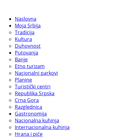
Naslovna
Moja Srbija
Tradicija
Kultura
Duhovnost
Putovanja
Banje
Etno turizam
Nacionalni parkovi
Planine
Turistički centri
Republika Srpska
Crna Gora
Razglednica
Gastronomija
Nacionalna kuhinja
Internacionalna kuhinja
Hrana i piće