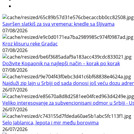
Savršen slatkiš za sva vremena: knedle sa šljivama
07/08/2026
Kroz klisuru reke Gradac
07/08/2026
Doživite Kopaonik na najlepši način – korak po korak
07/08/2026
Najduži zip lajn u Srbiji od sada donosi još veću dozu adre
26/07/2026
Veliko interesovanje za subvencionisani odmor u Srbiji - 
26/07/2026
Selo Jablanica, lepota i mir među borovima
26/07/2026