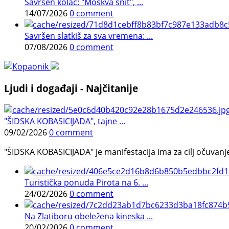
Savršen kolač: "Moskva šnit", ...
14/07/2026
0 comment
Savršen slatkiš za sva vremena: ...
07/08/2026
0 comment
Ljudi i događaji - Najčitanije
"ŠIDSKA KOBASICIJADA", tajne ...
09/02/2026
0 comment
"ŠIDSKA KOBASICIJADA" je manifestacija ima za cilj očuvanje o
Turistička ponuda Pirota na 6. ...
24/02/2026
0 comment
Na Zlatiboru obeležena kineska ...
20/02/2026
0 comment