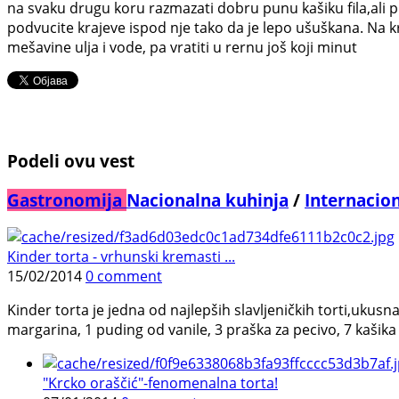
na svaku drugu koru razmazati dobru punu kašiku fila,ali pre
podvucite krajeve ispod nje tako da je lepo ušuškana. Na kra
mešavine ulja i vode, pa vratiti u rernu još koji minut
Podeli ovu vest
Gastronomija
Nacionalna kuhinja
/
Internacio
Kinder torta - vrhunski kremasti ...
15/02/2014
0 comment
Kinder torta je jedna od najlepših slavljeničkih torti,ukus
margarina, 1 puding od vanile, 3 praška za pecivo, 7 kašika 
"Krcko oraščić"-fenomenalna torta!