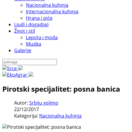
Nacionalna kuhinja
Internacionalna kuhinja
Hrana i piće
Ljudi i dogadjaji
Život i stil
Lepota i moda
Muzika
Galerije
Pirotski specijalitet: posna banica
Autor:
Srbiju volimo
22/12/2017
Kategorija:
Nacionalna kuhinja