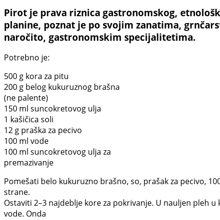
Pirot je prava riznica gastronomskog, etnološk
planine, poznat je po svojim zanatima, grnčars
naročito, gastronomskim specijalitetima.
Potrebno je:
500 g kora za pitu
200 g belog kukuruznog brašna
(ne palente)
150 ml suncokretovog ulja
1 kašičica soli
12 g praška za pecivo
100 ml vode
100 ml suncokretovog ulja za
premazivanje
Pomešati belo kukuruzno brašno, so, prašak za pecivo, 100 
strane.
Ostaviti 2–3 najdeblje kore za pokrivanje. U nauljen pleh 
vode. Onda