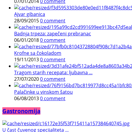
07/01/2014
0 comment
Ajvar gibanica
28/09/2015
0 comment
Badnja trpeza: zapečeni prebranac
06/01/2018
0 comment
Krofne sa čokoladom
19/11/2013
0 comment
Tragom starih recepata: ljubavna ...
27/07/2020
0 comment
Palačinke u vinskom šatou
06/08/2013
0 comment
Gastronomija
U čast čuvenog specijaliteta ...