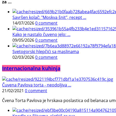
za ...
Savršen kolač: "Moskva šnit", recept ...
14/07/2026
0 comment
Kako je nastalo čuveno jelo: ...
09/05/2026
0 comment
Svetogorski hlepčići sa maslinama
02/03/2026
0 comment
Internacionalna kuhinja
Čuvena Pavlova torta - neodoljiva ...
21/02/2021
0 comment
Čvena Torta Pavlova je hrskava poslastica od belanaca umuć
Knedle sa šljivama, slatkiš za sva ...