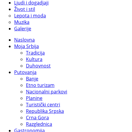
Ljudi i dogadjaji
Život i stil
Lepota i moda
Muzika
Galerije
Naslovna
Moja Srbija
Tradicija
Kultura
Duhovnost
Putovanja
Banje
Etno turizam
Nacionalni parkovi
Planine
Turistički centri
Republika Srpska
Crna Gora
Razglednica
Gastronomija