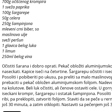
700g očišćenog krompira
1 sveža paprika
100g šargarepe
50g celera
250g šampinjona
mleveni crni biber, so
maslinovo ulje
sveži peršun
1 glavica belog luka
1 limun
250ml belog vina
Očistiti šarana i dobro oprati. Pekač obložiti aluminijumsk
naseckati. Kapice iseći na četvrtine. Šargarepu očistiti i i
Posoliti i pobiberiti po ukusu, pa preliti sa malo maslinov
prebaciti u pekač obložen aluminijumskom folijom. Nadevo
na kolutove. Beli luk očistiti, ali čenove ostaviti cele. U g
iseckani krompir, šargarepu i ostatak šampinjona. Posoliti i
ribi, pa preklopiti, zatvoriti folijom. Staviti da se peče u re
još 30 minuta, a zatim otklopiti. Nastaviti sa pečenjem jo