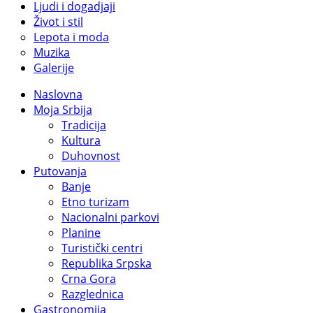
Ljudi i dogadjaji
Život i stil
Lepota i moda
Muzika
Galerije
Naslovna
Moja Srbija
Tradicija
Kultura
Duhovnost
Putovanja
Banje
Etno turizam
Nacionalni parkovi
Planine
Turistički centri
Republika Srpska
Crna Gora
Razglednica
Gastronomija