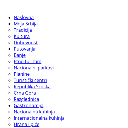
Naslovna
Moja Srbija
Tradicija
Kultura
Duhovnost
Putovanja
Banje
Etno turizam
Nacionalni parkovi
Planine
Turistički centri
Republika Srpska
Crna Gora
Razglednica
Gastronomija
Nacionalna kuhinja
Internacionalna kuhinja
Hrana i piće