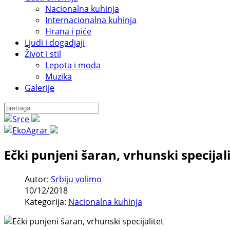
Nacionalna kuhinja
Internacionalna kuhinja
Hrana i piće
Ljudi i dogadjaji
Život i stil
Lepota i moda
Muzika
Galerije
Ečki punjeni šaran, vrhunski specijal
Autor:
Srbiju volimo
10/12/2018
Kategorija:
Nacionalna kuhinja