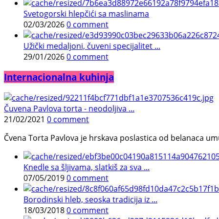
Svetogorski hlepčići sa maslinama
02/03/2026
0 comment
Užički medaljoni, čuveni specijalitet ...
29/01/2026
0 comment
Internacionalna kuhinja
Čuvena Pavlova torta - neodoljiva ...
21/02/2021
0 comment
Čvena Torta Pavlova je hrskava poslastica od belanaca umuć
Knedle sa šljivama, slatkiš za sva ...
07/05/2019
0 comment
Borodinski hleb, seoska tradicija iz ...
18/03/2018
0 comment