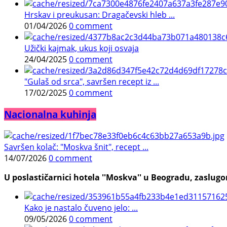
Hrskav i preukusan: Dragačevski hleb ...
01/04/2026
0 comment
Užički kajmak, ukus koji osvaja
24/04/2025
0 comment
"Gulaš od srca", savršen recept iz ...
17/02/2025
0 comment
Nacionalna kuhinja
Savršen kolač: "Moskva šnit", recept ...
14/07/2026
0 comment
U poslastičarnici hotela ''Moskva'' u Beogradu, zaslugom
Kako je nastalo čuveno jelo: ...
09/05/2026
0 comment