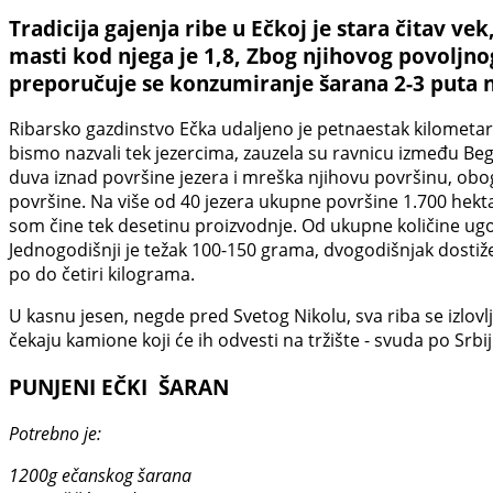
Tradicija gajenja ribe u Ečkoj je stara čitav v
masti kod njega je 1,8, Zbog njihovog povoljnog
preporučuje se konzumiranje šarana 2-3 puta n
Ribarsko gazdinstvo Ečka udaljeno je petnaestak kilometara 
bismo nazvali tek jezercima, zauzela su ravnicu između Be
duva iznad površine jezera i mreška njihovu površinu, obo
površine. Na više od 40 jezera ukupne površine 1.700 hektar
som čine tek desetinu proizvodnje. Od ukupne količine ugoje
Jednogodišnji je težak 100-150 grama, dvogodišnjak dostiže
po do četiri kilograma.
U kasnu jesen, negde pred Svetog Nikolu, sva riba se izlovl
čekaju kamione koji će ih odvesti na tržište - svuda po Srbi
PUNJENI EČKI ŠARAN
Potrebno je:
1200g ečanskog šarana