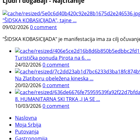
Ljudi i događaji - Najčitanije
"ŠIDSKA KOBASICIJADA", tajne ...
09/02/2026
0 comment
"ŠIDSKA KOBASICIJADA" je manifestacija ima za cilj očuvanje o
Turistička ponuda Pirota na 6. ...
24/02/2026
0 comment
Na Zlatiboru obeležena kineska ...
20/02/2026
0 comment
8. HUMANITARNA SKI TRKA „I JA SE ...
10/03/2026
0 comment
Naslovna
Moja Srbija
Putovanja
Gastronomija