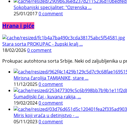
Sokobanjski specijalitet: "Ozrenska ...
25/01/2017
0 comment
Hrana i piće
Stara sorta PROKUPAC - župski kralj ...
18/02/2026
0 comment
Prokupac autohtona sorta Srbije. Neki od zaljubljenika u pr
Mirisna čarolija TAMJANIKE, stare ...
11/12/2025
0 comment
Šumadijski čaj - kuvana rakija, ...
19/02/2024
0 comment
Miris koji vraća u detinjstvo - ...
05/11/2023
0 comment