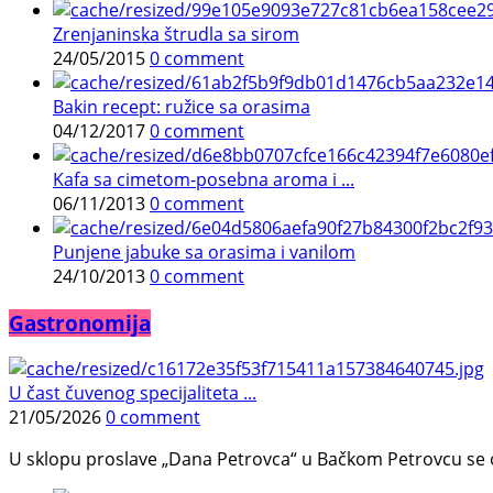
Zrenjaninska štrudla sa sirom
24/05/2015
0 comment
Bakin recept: ružice sa orasima
04/12/2017
0 comment
Kafa sa cimetom-posebna aroma i ...
06/11/2013
0 comment
Punjene jabuke sa orasima i vanilom
24/10/2013
0 comment
Gastronomija
U čast čuvenog specijaliteta ...
21/05/2026
0 comment
U sklopu proslave „Dana Petrovca“ u Bačkom Petrovcu se održa