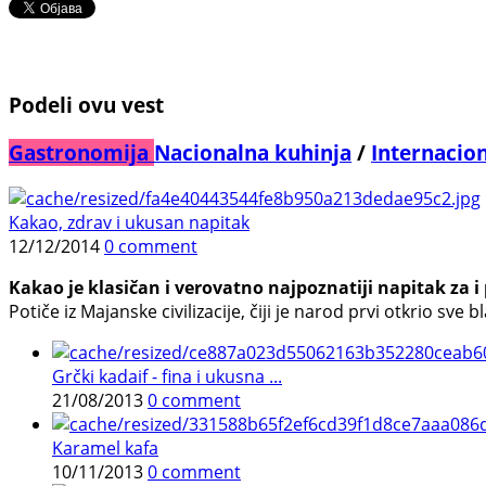
Podeli ovu vest
Gastronomija
Nacionalna kuhinja
/
Internacio
Kakao, zdrav i ukusan napitak
12/12/2014
0 comment
Kakao je klasičan i verovatno najpoznatiji napitak za i 
Potiče iz Majanske civilizacije, čiji je narod prvi otkrio sve
Grčki kadaif - fina i ukusna ...
21/08/2013
0 comment
Karamel kafa
10/11/2013
0 comment