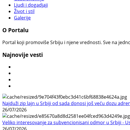
Ljudi i dogadjaji
Život i stil
Galerije
O Portalu
Portal koji promoviše Srbiju i njene vrednosti. Sve na jedno
Najnovije vesti
Najduži zip lajn u Srbiji od sada donosi još veću dozu adre
26/07/2026
Veliko interesovanje za subvencionisani odmor u Srbiji - 
26/07/2026