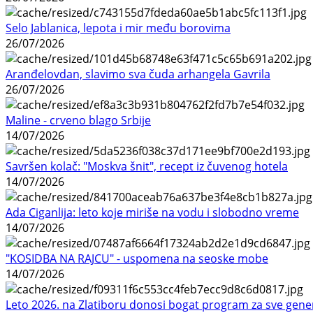
Selo Jablanica, lepota i mir među borovima
26/07/2026
Aranđelovdan, slavimo sva čuda arhangela Gavrila
26/07/2026
Maline - crveno blago Srbije
14/07/2026
Savršen kolač: "Moskva šnit", recept iz čuvenog hotela
14/07/2026
Ada Ciganlija: leto koje miriše na vodu i slobodno vreme
14/07/2026
"KOSIDBA NA RAJCU" - uspomena na seoske mobe
14/07/2026
Leto 2026. na Zlatiboru donosi bogat program za sve gene