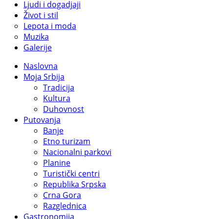
Ljudi i dogadjaji
Život i stil
Lepota i moda
Muzika
Galerije
Naslovna
Moja Srbija
Tradicija
Kultura
Duhovnost
Putovanja
Banje
Etno turizam
Nacionalni parkovi
Planine
Turistički centri
Republika Srpska
Crna Gora
Razglednica
Gastronomija