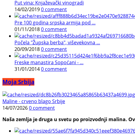
Put vina: Knjaževački vinogradi
14/02/2019
0 comment
Pre 100 godina srpska armija pod ...
01/11/2018
0 comment
Počela "Župska berba", viševekovna ...
20/09/2018
0 comment
Freske manastira Sopoćani - ...
31/01/2014
0 comment
Moja Srbija
Maline - crveno blago Srbije
14/07/2026
0 comment
Naša zemlja je druga u svetu po proizvodnji malina. Ovi