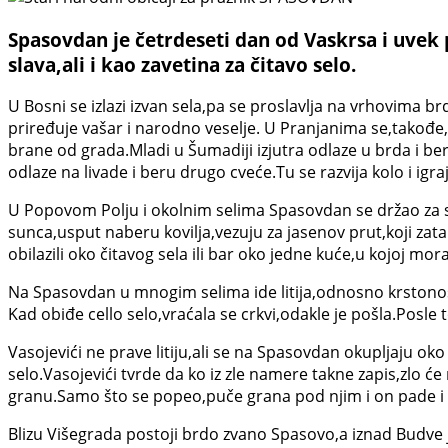
Spasovdan je četrdeseti dan od Vaskrsa i uvek p
slava,ali i kao zavetina za čitavo selo.
U Bosni se izlazi izvan sela,pa se proslavlja na vrhovima b
priređuje vašar i narodno veselje. U Pranjanima se,takođe,uj
brane od grada.Mladi u Šumadiji izjutra odlaze u brda i be
odlaze na livade i beru drugo cveće.Tu se razvija kolo i igr
U Popovom Polju i okolnim selima Spasovdan se držao za sto
sunca,usput naberu kovilja,vezuju za jasenov prut,koji zat
obilazili oko čitavog sela ili bar oko jedne kuće,u kojoj mora
Na Spasovdan u mnogim selima ide litija,odnosno krstonoše.R
Kad obiđe cello selo,vraćala se crkvi,odakle je pošla.Posle t
Vasojevići ne prave litiju,ali se na Spasovdan okupljaju oko
selo.Vasojevići tvrde da ko iz zle namere takne zapis,zlo 
granu.Samo što se popeo,puče grana pod njim i on pade i 
Blizu Višegrada postoji brdo zvano Spasovo,a iznad Budve