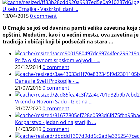
U selu Crnajka - Vaskršnji dani ...
13/04/2015
0 comment
U Crnajki se još od davnina pamti velika zavetina koja
opštini. Međutim, kao i u većini mesta, ova zavetina je 
tradicija i običaji koji bi podsećali na stara ...
Priča o slavnom srpskom vojvodi - ...
23/12/2014
0 comment
Danas je Sveti Prokopije - ...
21/07/2016
0 comment
Vikend u Novom Sadu - Izlet na ...
31/07/2020
0 comment
Korparstvo - jedan od najstarijih ...
14/03/2019
0 comment