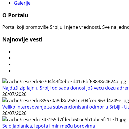
Galerije
O Portalu
Portal koji promoviše Srbiju i njene vrednosti. Sve na jedno
Najnovije vesti
Najduži zip lajn u Srbiji od sada donosi još veću dozu adre
26/07/2026
Veliko interesovanje za subvencionisani odmor u Srbiji - 
26/07/2026
Selo Jablanica, lepota i mir među borovima