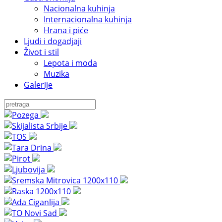
Nacionalna kuhinja
Internacionalna kuhinja
Hrana i piće
Ljudi i dogadjaji
Život i stil
Lepota i moda
Muzika
Galerije