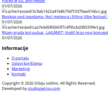
Počeo je JUL žitni mesec
01/07/2026
Bioskop pod zvezdama, Noć meteora i Ethno Vibe festival: 
01/07/2026
Ritam grada koji pulsar „LAGÁNO“: Vodič kroz novi koncep
01/07/2026
Informacije
O portalu
Uslovi korišćenja
Marketing
Kontakt
Copyright © 2026 Srbiju volimo. All Rights Reserved.
Developed by
studiopetrov.com