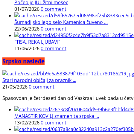
Počeo je JUL žitni mesec
01/07/2026
0 comment
Šumadijsko lepo selo Kamenica čuveno ...
22/06/2026
0 comment
"TISA, REKA LjUBAVI"
11/06/2026
0 comment
Srpsko nasleđe
Stari narodni običaji za praznik ...
21/05/2026
0 comment
Spasovdan je četrdeseti dan od Vaskrsa i uvek pada u četvrtak.
MANASTIR KOVILJ znamenita srpska ...
13/02/2026
0 comment