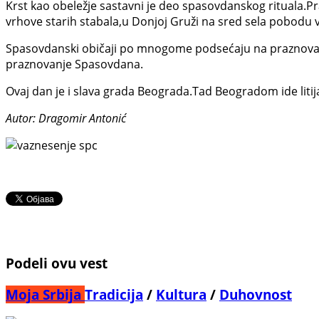
Krst kao obeležje sastavni je deo spasovdanskog rituala.Pra
vrhove starih stabala,u Donjoj Gruži na sred sela pobodu 
Spasovdanski običaji po mnogome podsećaju na praznovanj
praznovanje Spasovdana.
Ovaj dan je i slava grada Beograda.Tad Beogradom ide litij
Autor: Dragomir Antonić
Podeli ovu vest
Moja Srbija
Tradicija
/
Kultura
/
Duhovnost