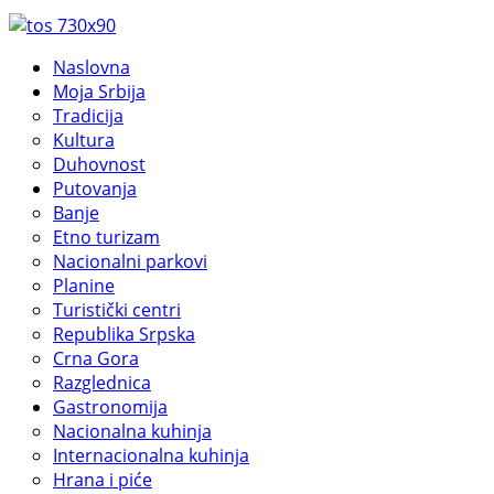
Naslovna
Moja Srbija
Tradicija
Kultura
Duhovnost
Putovanja
Banje
Etno turizam
Nacionalni parkovi
Planine
Turistički centri
Republika Srpska
Crna Gora
Razglednica
Gastronomija
Nacionalna kuhinja
Internacionalna kuhinja
Hrana i piće