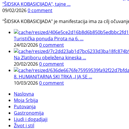
"ŠIDSKA KOBASICIJADA", tajne ...
09/02/2026
0 comment
"ŠIDSKA KOBASICIJADA" je manifestacija ima za cilj očuvanje o
Turistička ponuda Pirota na 6. ...
24/02/2026
0 comment
Na Zlatiboru obeležena kineska ...
20/02/2026
0 comment
8. HUMANITARNA SKI TRKA „I JA SE ...
10/03/2026
0 comment
Naslovna
Moja Srbija
Putovanja
Gastronomija
Ljudi i dogadjaji
Život i stil