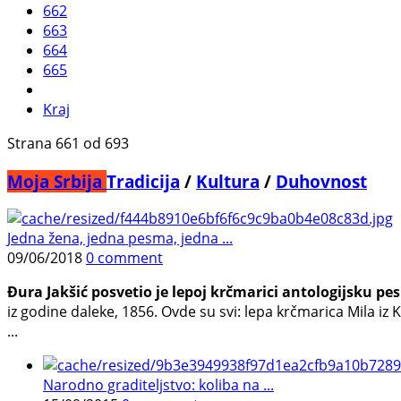
662
663
664
665
Kraj
Strana 661 od 693
Moja Srbija
Tradicija
/
Kultura
/
Duhovnost
Jedna žena, jedna pesma, jedna ...
09/06/2018
0 comment
Đura Jakšić posvetio je lepoj krčmarici antologijsku p
iz godine daleke, 1856. Ovde su svi: lepa krčmarica Mila iz
...
Narodno graditeljstvo: koliba na ...