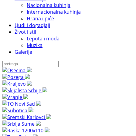
Nacionalna kuhinja
Internacionalna kuhinja
Hrana i piće
Ljudi i dogadjaji
Život i stil
Lepota i moda
Muzika
Galerije