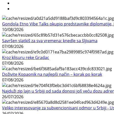
Gondola Etno Vibe Talks okupio predstavnike diplomatije, in
10/08/2026
Savršen slatkiš za sva vremena: knedle sa šljivama
07/08/2026
Kroz klisuru reke Gradac
07/08/2026
Doživite Kopaonik na najlepši način – korak po korak
07/08/2026
Najduži zip lajn u Srbiji od sada donosi još veću dozu adre
26/07/2026
Veliko interesovanje za subvencionisani odmor u Srbiji - 
26/07/2026