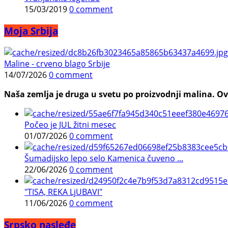
15/03/2019
0 comment
Moja Srbija
Maline - crveno blago Srbije
14/07/2026
0 comment
Naša zemlja je druga u svetu po proizvodnji malina. Ovi
Počeo je JUL žitni mesec
01/07/2026
0 comment
Šumadijsko lepo selo Kamenica čuveno ...
22/06/2026
0 comment
"TISA, REKA LjUBAVI"
11/06/2026
0 comment
Srpsko nasleđe