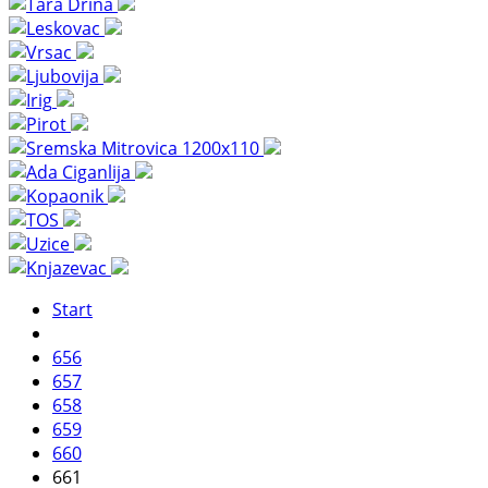
Start
656
657
658
659
660
661