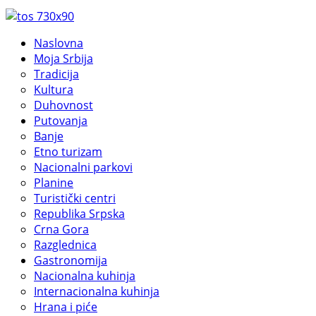
Naslovna
Moja Srbija
Tradicija
Kultura
Duhovnost
Putovanja
Banje
Etno turizam
Nacionalni parkovi
Planine
Turistički centri
Republika Srpska
Crna Gora
Razglednica
Gastronomija
Nacionalna kuhinja
Internacionalna kuhinja
Hrana i piće