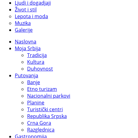
Ljudi i dogadjaji
Život i stil
Lepota i moda
Muzika
Galerije
Naslovna
Moja Srbija
Tradicija
Kultura
Duhovnost
Putovanja
Banje
Etno turizam
Nacionalni parkovi
Planine
Turistički centri
Republika Srpska
Crna Gora
Razglednica
Gastronomija