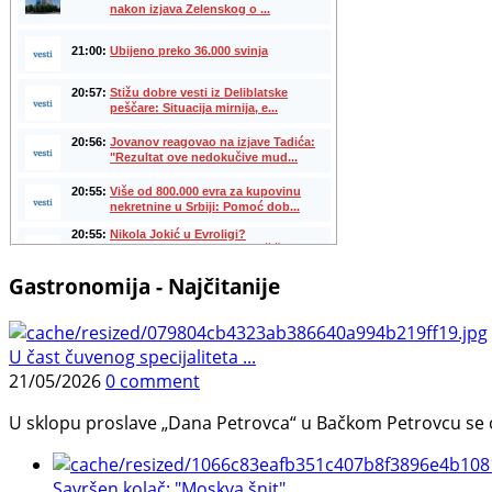
Gastronomija - Najčitanije
U čast čuvenog specijaliteta ...
21/05/2026
0 comment
U sklopu proslave „Dana Petrovca“ u Bačkom Petrovcu se održa
Savršen kolač: "Moskva šnit", ...