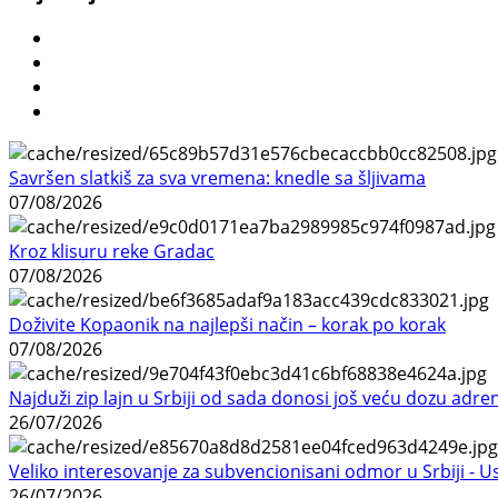
Savršen slatkiš za sva vremena: knedle sa šljivama
07/08/2026
Kroz klisuru reke Gradac
07/08/2026
Doživite Kopaonik na najlepši način – korak po korak
07/08/2026
Najduži zip lajn u Srbiji od sada donosi još veću dozu adre
26/07/2026
Veliko interesovanje za subvencionisani odmor u Srbiji - 
26/07/2026