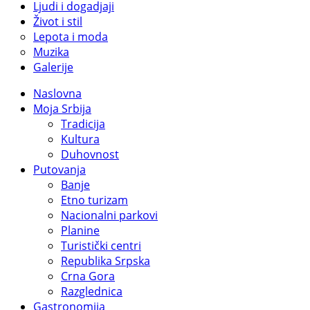
Ljudi i dogadjaji
Život i stil
Lepota i moda
Muzika
Galerije
Naslovna
Moja Srbija
Tradicija
Kultura
Duhovnost
Putovanja
Banje
Etno turizam
Nacionalni parkovi
Planine
Turistički centri
Republika Srpska
Crna Gora
Razglednica
Gastronomija