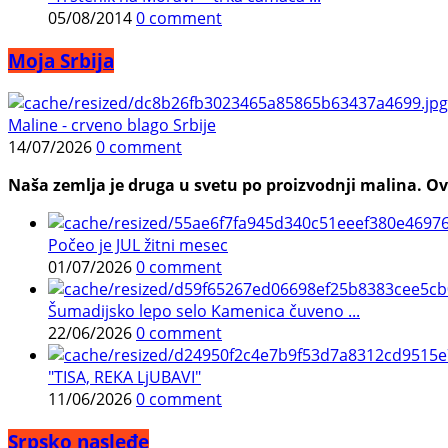
05/08/2014
0 comment
Moja Srbija
Maline - crveno blago Srbije
14/07/2026
0 comment
Naša zemlja je druga u svetu po proizvodnji malina. Ovi
Počeo je JUL žitni mesec
01/07/2026
0 comment
Šumadijsko lepo selo Kamenica čuveno ...
22/06/2026
0 comment
"TISA, REKA LjUBAVI"
11/06/2026
0 comment
Srpsko nasleđe