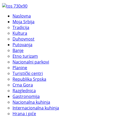
Naslovna
Moja Srbija
Tradicija
Kultura
Duhovnost
Putovanja
Banje
Etno turizam
Nacionalni parkovi
Planine
Turistički centri
Republika Srpska
Crna Gora
Razglednica
Gastronomija
Nacionalna kuhinja
Internacionalna kuhinja
Hrana i piće