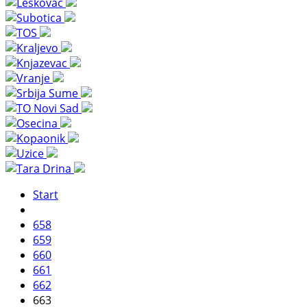
Start
658
659
660
661
662
663