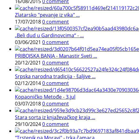
16/08/2015
0 comment
Zlatarsko "pevanje iz vika" ...
17/07/2018
0 comment
„Beli dud u Gardinovcima“ - ...
03/06/2021
0 comment
PRIBOJSKA BANJA - Manastir Sveti ...
20/12/2021
0 comment
Srpska narodna tradicija - šaljive ...
02/12/2014
0 comment
Kopaoničko Metođe - 3.jul
03/07/2018
0 comment
Stara sorta iz knjaževačkog kraja ...
29/10/2024
0 comment
"Trstenik na Moravi" - trka čamaca ...