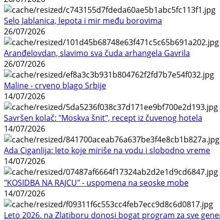
Selo Jablanica, lepota i mir među borovima
26/07/2026
Aranđelovdan, slavimo sva čuda arhangela Gavrila
26/07/2026
Maline - crveno blago Srbije
14/07/2026
Savršen kolač: "Moskva šnit", recept iz čuvenog hotela
14/07/2026
Ada Ciganlija: leto koje miriše na vodu i slobodno vreme
14/07/2026
"KOSIDBA NA RAJCU" - uspomena na seoske mobe
14/07/2026
Leto 2026. na Zlatiboru donosi bogat program za sve gene