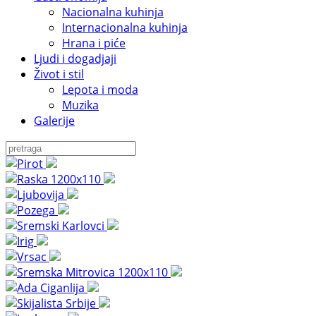
Nacionalna kuhinja
Internacionalna kuhinja
Hrana i piće
Ljudi i dogadjaji
Život i stil
Lepota i moda
Muzika
Galerije