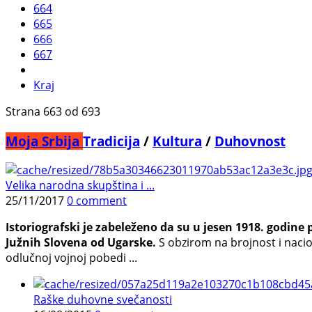
664
665
666
667
Kraj
Strana 663 od 693
Moja Srbija
Tradicija
/
Kultura
/
Duhovnost
Velika narodna skupština i ...
25/11/2017
0 comment
Istoriografski je zabeleženo da su u jesen 1918. godine 
Južnih Slovena od Ugarske.
S obzirom na brojnost i nacion
odlučnoj vojnoj pobedi ...
Raške duhovne svečanosti