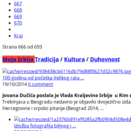
667
668
669
670
Kraj
Strana 666 od 693
Moja Srbija
Tradicija
/
Kultura
/
Duhovnost
100 godina od početka Velikog rata ...
19/10/2014
0 comment
Jovana Dučića poslala je Vlada Kraljevine Srbije u Rim 
Trebinjaca u Beogradu nedavno je objavilo dvojezično izda
Hercegovine i srpsko pitanje (Beograd 2014, ...
Izložba fotografija biljnog i ...