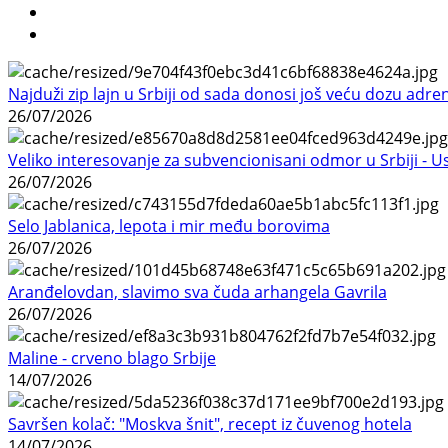
Najduži zip lajn u Srbiji od sada donosi još veću dozu adre
26/07/2026
Veliko interesovanje za subvencionisani odmor u Srbiji - 
26/07/2026
Selo Jablanica, lepota i mir među borovima
26/07/2026
Aranđelovdan, slavimo sva čuda arhangela Gavrila
26/07/2026
Maline - crveno blago Srbije
14/07/2026
Savršen kolač: "Moskva šnit", recept iz čuvenog hotela
14/07/2026