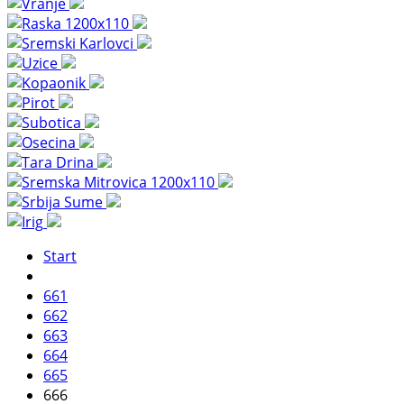
Start
661
662
663
664
665
666