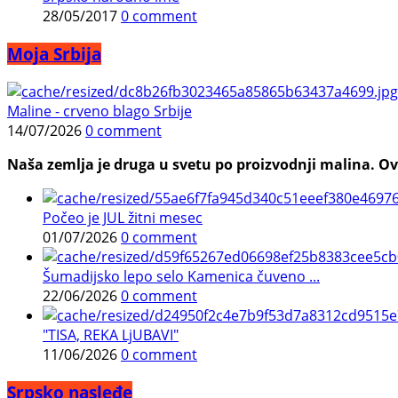
28/05/2017
0 comment
Moja Srbija
Maline - crveno blago Srbije
14/07/2026
0 comment
Naša zemlja je druga u svetu po proizvodnji malina. Ovi
Počeo je JUL žitni mesec
01/07/2026
0 comment
Šumadijsko lepo selo Kamenica čuveno ...
22/06/2026
0 comment
"TISA, REKA LjUBAVI"
11/06/2026
0 comment
Srpsko nasleđe