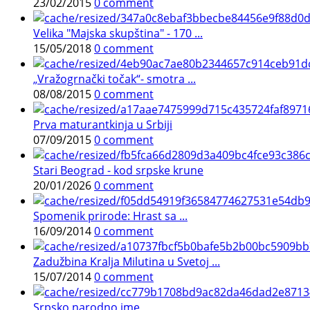
23/02/2015
0 comment
Velika "Majska skupština" - 170 ...
15/05/2018
0 comment
„Vražogrnački točak“- smotra ...
08/08/2015
0 comment
Prva maturantkinja u Srbiji
07/09/2015
0 comment
Stari Beograd - kod srpske krune
20/01/2026
0 comment
Spomenik prirode: Hrast sa ...
16/09/2014
0 comment
Zadužbina Kralja Milutina u Svetoj ...
15/07/2014
0 comment
Srpsko narodno ime