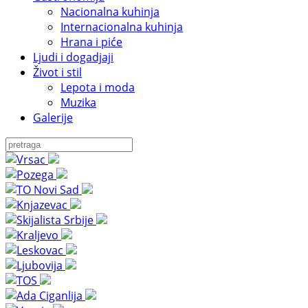
Nacionalna kuhinja
Internacionalna kuhinja
Hrana i piće
Ljudi i dogadjaji
Život i stil
Lepota i moda
Muzika
Galerije