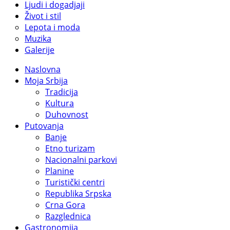
Ljudi i dogadjaji
Život i stil
Lepota i moda
Muzika
Galerije
Naslovna
Moja Srbija
Tradicija
Kultura
Duhovnost
Putovanja
Banje
Etno turizam
Nacionalni parkovi
Planine
Turistički centri
Republika Srpska
Crna Gora
Razglednica
Gastronomija