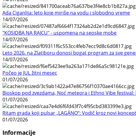
Ada Ciganlija: leto koje miriše na vodu i slobodno vreme
14/07/2026
"KOSIDBA NA RAJCU" - uspomena na seoske mobe
14/07/2026
Leto 2026. na Zlatiboru donosi bogat program za sve gene
14/07/2026
Počeo je JUL žitni mesec
01/07/2026
Bioskop pod zvezdama, Noć meteora i Ethno Vibe festival: 
01/07/2026
Ritam grada koji pulsar „LAGÁNO“: Vodič kroz novi koncep
01/07/2026
Informacije