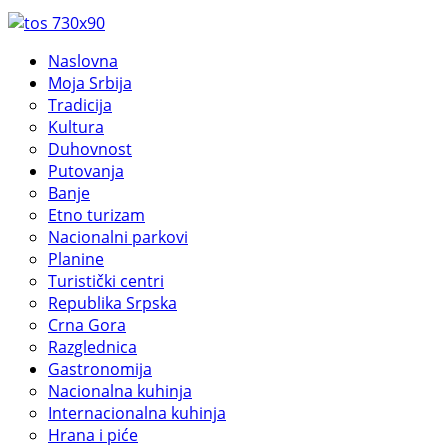
Naslovna
Moja Srbija
Tradicija
Kultura
Duhovnost
Putovanja
Banje
Etno turizam
Nacionalni parkovi
Planine
Turistički centri
Republika Srpska
Crna Gora
Razglednica
Gastronomija
Nacionalna kuhinja
Internacionalna kuhinja
Hrana i piće