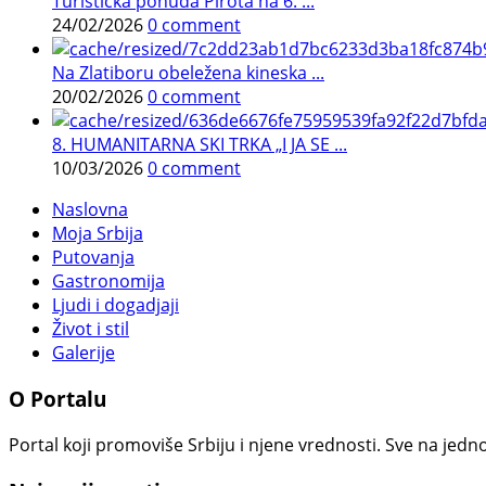
Turistička ponuda Pirota na 6. ...
24/02/2026
0 comment
Na Zlatiboru obeležena kineska ...
20/02/2026
0 comment
8. HUMANITARNA SKI TRKA „I JA SE ...
10/03/2026
0 comment
Naslovna
Moja Srbija
Putovanja
Gastronomija
Ljudi i dogadjaji
Život i stil
Galerije
O Portalu
Portal koji promoviše Srbiju i njene vrednosti. Sve na jedno