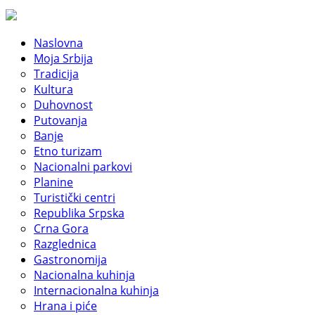
Naslovna
Moja Srbija
Tradicija
Kultura
Duhovnost
Putovanja
Banje
Etno turizam
Nacionalni parkovi
Planine
Turistički centri
Republika Srpska
Crna Gora
Razglednica
Gastronomija
Nacionalna kuhinja
Internacionalna kuhinja
Hrana i piće