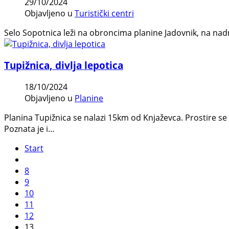
29/10/2024
Objavljeno u
Turistički centri
Selo Sopotnica leži na obroncima planine Jadovnik, na nadm
Tupižnica, divlja lepotica
18/10/2024
Objavljeno u
Planine
Planina Tupižnica se nalazi 15km od Knjaževca. Prostire se
Poznata je i…
Start
8
9
10
11
12
13