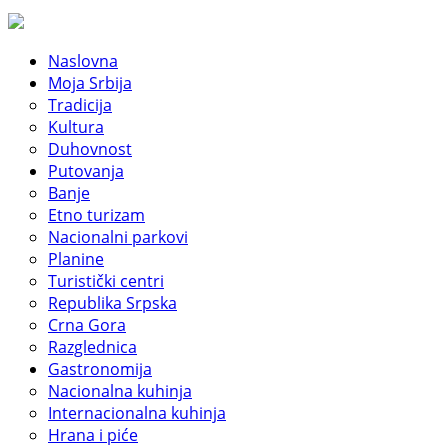
Naslovna
Moja Srbija
Tradicija
Kultura
Duhovnost
Putovanja
Banje
Etno turizam
Nacionalni parkovi
Planine
Turistički centri
Republika Srpska
Crna Gora
Razglednica
Gastronomija
Nacionalna kuhinja
Internacionalna kuhinja
Hrana i piće