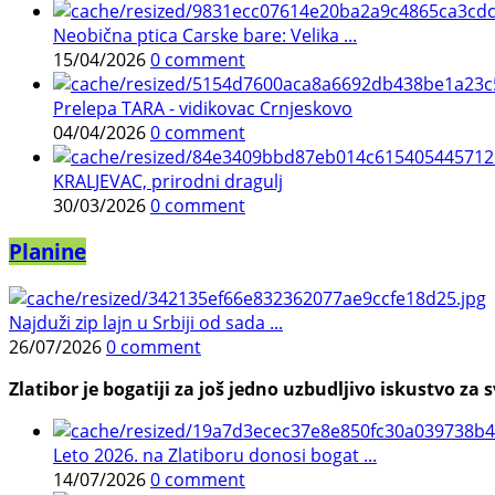
Neobična ptica Carske bare: Velika ...
15/04/2026
0 comment
Prelepa TARA - vidikovac Crnjeskovo
04/04/2026
0 comment
KRALJEVAC, prirodni dragulj
30/03/2026
0 comment
Planine
Najduži zip lajn u Srbiji od sada ...
26/07/2026
0 comment
Zlatibor je bogatiji za još jedno uzbudljivo iskustvo za s
Leto 2026. na Zlatiboru donosi bogat ...
14/07/2026
0 comment