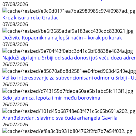
07/08/2026
Kroz klisuru reke Gradac
07/08/2026
Doživite Kopaonik na najlepši način – korak po korak
07/08/2026
Najduži zip lajn u Srbiji od sada donosi još veću dozu adre
26/07/2026
Veliko interesovanje za subvencionisani odmor u Srbiji - 
26/07/2026
Selo Jablanica, lepota i mir među borovima
26/07/2026
Aranđelovdan, slavimo sva čuda arhangela Gavrila
26/07/2026