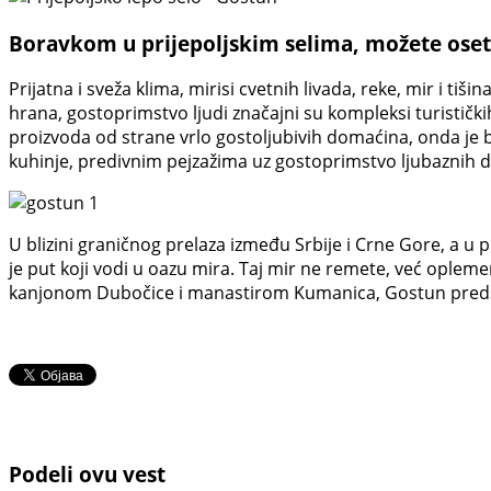
Boravkom u prijepoljskim selima, možete osetit
Prijatna i sveža klima, mirisi cvetnih livada, reke, mir i tiš
hrana, gostoprimstvo ljudi značajni su kompleksi turisti
proizvoda od strane vrlo gostoljubivih domaćina, onda je b
kuhinje, predivnim pejzažima uz gostoprimstvo ljubaznih 
U blizini graničnog prelaza između Srbije i Crne Gore, a u 
je put koji vodi u oazu mira. Taj mir ne remete, već opleme
kanjonom Dubočice i manastirom Kumanica, Gostun predstav
Podeli ovu vest