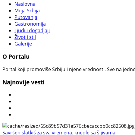
Naslovna
Moja Srbija
Putovanja
Gastronomija
Ljudi i dogadjaji
Život i stil
Galerije
O Portalu
Portal koji promoviše Srbiju i njene vrednosti. Sve na jedno
Najnovije vesti
Savršen slatkiš za sva vremena: knedle sa šljivama