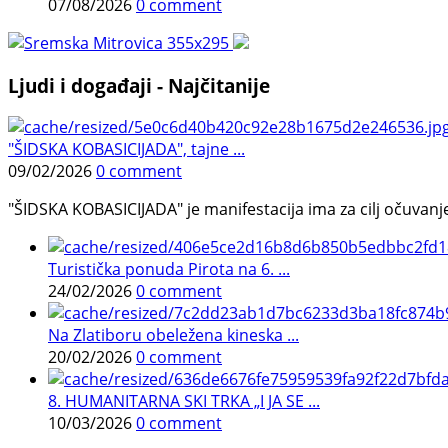
07/08/2026
0 comment
Ljudi i događaji - Najčitanije
"ŠIDSKA KOBASICIJADA", tajne ...
09/02/2026
0 comment
"ŠIDSKA KOBASICIJADA" je manifestacija ima za cilj očuvanje o
Turistička ponuda Pirota na 6. ...
24/02/2026
0 comment
Na Zlatiboru obeležena kineska ...
20/02/2026
0 comment
8. HUMANITARNA SKI TRKA „I JA SE ...
10/03/2026
0 comment