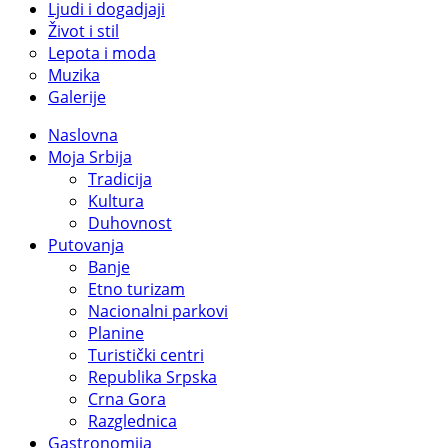
Ljudi i dogadjaji
Život i stil
Lepota i moda
Muzika
Galerije
Naslovna
Moja Srbija
Tradicija
Kultura
Duhovnost
Putovanja
Banje
Etno turizam
Nacionalni parkovi
Planine
Turistički centri
Republika Srpska
Crna Gora
Razglednica
Gastronomija