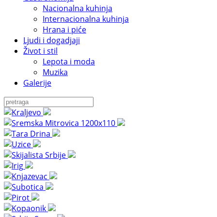
Nacionalna kuhinja
Internacionalna kuhinja
Hrana i piće
Ljudi i dogadjaji
Život i stil
Lepota i moda
Muzika
Galerije