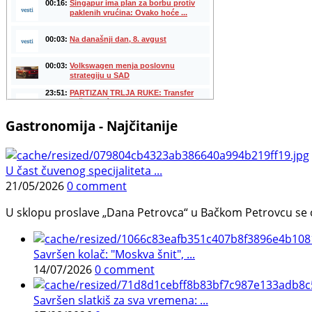
Gastronomija - Najčitanije
U čast čuvenog specijaliteta ...
21/05/2026
0 comment
U sklopu proslave „Dana Petrovca“ u Bačkom Petrovcu se održa
Savršen kolač: "Moskva šnit", ...
14/07/2026
0 comment
Savršen slatkiš za sva vremena: ...