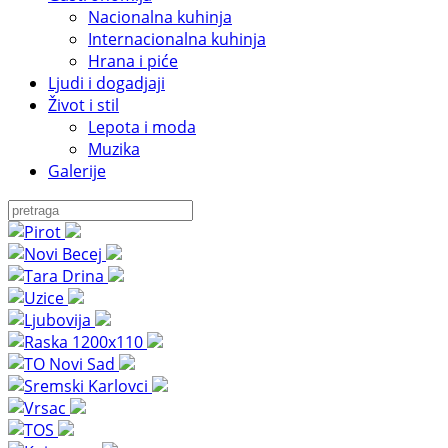
Nacionalna kuhinja
Internacionalna kuhinja
Hrana i piće
Ljudi i dogadjaji
Život i stil
Lepota i moda
Muzika
Galerije