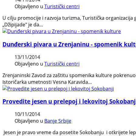
Objavljeno u
Turistički centri
U cilju promocije i razvoja turizma, Turistička organizacij
„Džipijade" je da…
Dunđerski pivara u Zrenjaninu - spomenik kul
13/11/2014
Objavljeno u
Turistički centri
Zrenjaninski Zavod za zaštitu spomenika kulture pokrenuo 
Istoričarka umetnosti Vesna Karavida…
Provedite jesen u prelepoj i lekovitoj Sokobanj
10/11/2014
Objavljeno u
Banje Srbije
Jesen je pravo vreme da posetite Sokobanju i otkrijete le