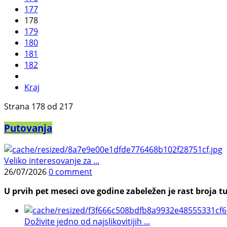
177
178
179
180
181
182
Kraj
Strana 178 od 217
Putovanja
Veliko interesovanje za ...
26/07/2026
0 comment
U prvih pet meseci ove godine zabeležen je rast broja tu
Doživite jedno od najslikovitijih ...