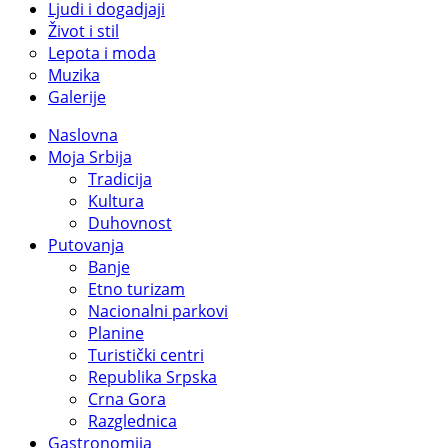
Ljudi i dogadjaji
Život i stil
Lepota i moda
Muzika
Galerije
Naslovna
Moja Srbija
Tradicija
Kultura
Duhovnost
Putovanja
Banje
Etno turizam
Nacionalni parkovi
Planine
Turistički centri
Republika Srpska
Crna Gora
Razglednica
Gastronomija