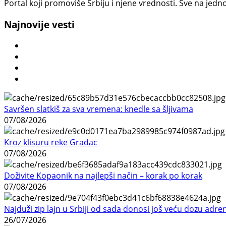
Portal koji promoviše Srbiju i njene vrednosti. Sve na jedno
Najnovije vesti
Savršen slatkiš za sva vremena: knedle sa šljivama
07/08/2026
Kroz klisuru reke Gradac
07/08/2026
Doživite Kopaonik na najlepši način – korak po korak
07/08/2026
Najduži zip lajn u Srbiji od sada donosi još veću dozu adre
26/07/2026