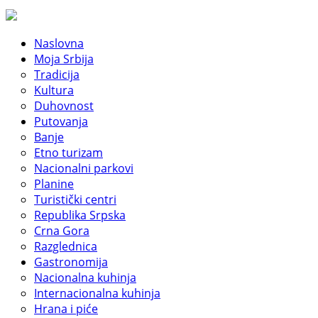
Naslovna
Moja Srbija
Tradicija
Kultura
Duhovnost
Putovanja
Banje
Etno turizam
Nacionalni parkovi
Planine
Turistički centri
Republika Srpska
Crna Gora
Razglednica
Gastronomija
Nacionalna kuhinja
Internacionalna kuhinja
Hrana i piće