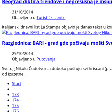
Beograd diktira trendove i nepresušna je inspir
31/10/2014
Objavljeno u
Turistički centri
Italijanski dnevni list La Stampa objavio je danas tekst u k
Razglednica: BARI - grad gde počivaju mošti Sv
29/10/2014
Objavljeno u
Putovanja
Svetog Nikolu Čudotvorca duboko poštuju svi hrišćani (pravos
od izuzetne…
Start
173
174
175
176