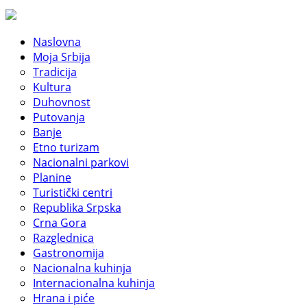
Naslovna
Moja Srbija
Tradicija
Kultura
Duhovnost
Putovanja
Banje
Etno turizam
Nacionalni parkovi
Planine
Turistički centri
Republika Srpska
Crna Gora
Razglednica
Gastronomija
Nacionalna kuhinja
Internacionalna kuhinja
Hrana i piće