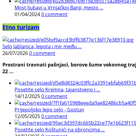
Most ljubavi u Vrnjačkoj Banji, mesto ...
01/04/2024
0 comment
Etno turizam
Selo Jablanica, lepota i mir među ...
26/07/2026
0 comment
Prostrani travnati pašnjaci, borove šume vekovnog traj
22 ...
Posetite selo Kremna, tajanstveno i ...
14/12/2025
0 comment
Prijepoljsko lepo selo - Gostun
12/05/2025
0 comment
Posetite selo Koštunići na obroncima ...