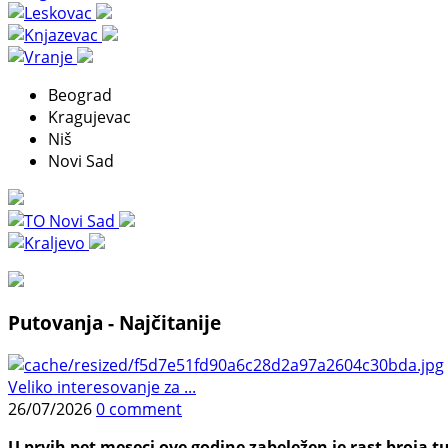
Beograd
Kragujevac
Niš
Novi Sad
Putovanja - Najčitanije
Veliko interesovanje za ...
26/07/2026
0 comment
U prvih pet meseci ove godine zabeležen je rast broja tu