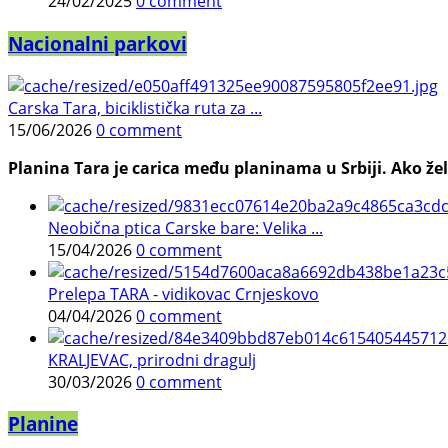
24/02/2025
0 comment
Nacionalni parkovi
Carska Tara, biciklistička ruta za ...
15/06/2026
0 comment
Planina Tara je carica među planinama u Srbiji. Ako želi
Neobična ptica Carske bare: Velika ...
15/04/2026
0 comment
Prelepa TARA - vidikovac Crnjeskovo
04/04/2026
0 comment
KRALJEVAC, prirodni dragulj
30/03/2026
0 comment
Planine