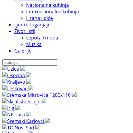
Nacionalna kuhinja
Internacionalna kuhinja
Hrana i piće
Ljudi i dogadjaji
Život i stil
Lepota i moda
Muzika
Galerije