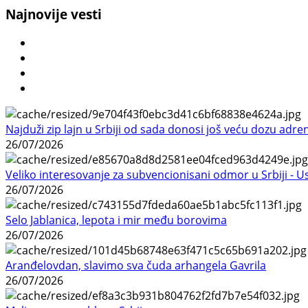
Najnovije vesti
Najduži zip lajn u Srbiji od sada donosi još veću dozu adre
26/07/2026
Veliko interesovanje za subvencionisani odmor u Srbiji - 
26/07/2026
Selo Jablanica, lepota i mir među borovima
26/07/2026
Aranđelovdan, slavimo sva čuda arhangela Gavrila
26/07/2026