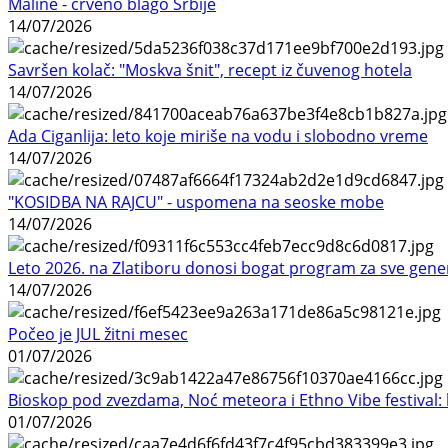
Maline - crveno blago Srbije
14/07/2026
Savršen kolač: "Moskva šnit", recept iz čuvenog hotela
14/07/2026
Ada Ciganlija: leto koje miriše na vodu i slobodno vreme
14/07/2026
"KOSIDBA NA RAJCU" - uspomena na seoske mobe
14/07/2026
Leto 2026. na Zlatiboru donosi bogat program za sve gene
14/07/2026
Počeo je JUL žitni mesec
01/07/2026
Bioskop pod zvezdama, Noć meteora i Ethno Vibe festival: 
01/07/2026