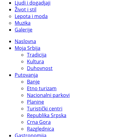
Ljudi i dogadjaji
Život i stil
Lepota i moda
Muzika
Galerije
Naslovna
Moja Srbija
Tradicija
Kultura
Duhovnost
Putovanja
Banje
Etno turizam
Nacionalni parkovi
Planine
Turistički centri
Republika Srpska
Crna Gora
Razglednica
Gastronomija