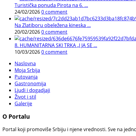
Turistička ponuda Pirota na 6. ...
24/02/2026
0 comment
Na Zlatiboru obeležena kineska ...
20/02/2026
0 comment
8. HUMANITARNA SKI TRKA „I JA SE ...
10/03/2026
0 comment
Naslovna
Moja Srbija
Putovanja
Gastronomija
Ljudi i dogadjaji
Život i stil
Galerije
O Portalu
Portal koji promoviše Srbiju i njene vrednosti. Sve na jedno