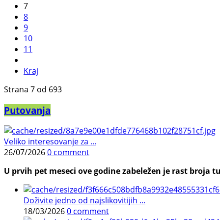
7
8
9
10
11
Kraj
Strana 7 od 693
Putovanja
Veliko interesovanje za ...
26/07/2026
0 comment
U prvih pet meseci ove godine zabeležen je rast broja tu
Doživite jedno od najslikovitijih ...
18/03/2026
0 comment