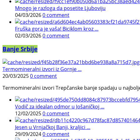
Mnogo je razloga da posetite Ljuboviju
04/03/2026
0 comment
Fruška gora je vaša! Biciklom kroz ...
02/03/2026
0 comment
Banje Srbije
Termomineralni izvori iz Gornje ...
20/03/2025
0 comment
Termomineralni izvori Trepčanske banje spadaju u najbolje pr
Vodič za idealan odmor u Jošaničkoj ...
12/02/2025
0 comment
Jesen u Vrnjačkoj Banji, kraljici ...
29/09/2024
0 comment