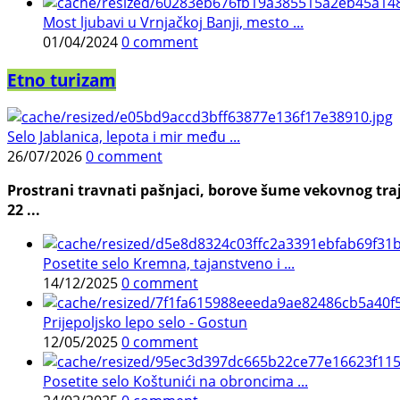
Most ljubavi u Vrnjačkoj Banji, mesto ...
01/04/2024
0 comment
Etno turizam
Selo Jablanica, lepota i mir među ...
26/07/2026
0 comment
Prostrani travnati pašnjaci, borove šume vekovnog traj
22 ...
Posetite selo Kremna, tajanstveno i ...
14/12/2025
0 comment
Prijepoljsko lepo selo - Gostun
12/05/2025
0 comment
Posetite selo Koštunići na obroncima ...