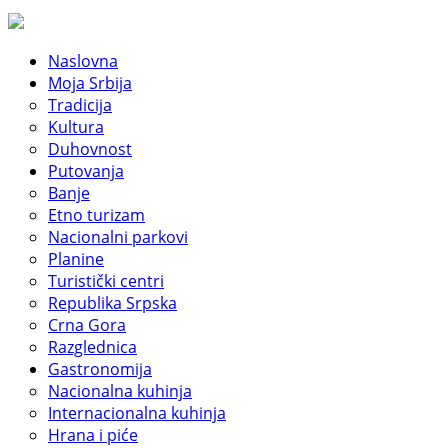
Naslovna
Moja Srbija
Tradicija
Kultura
Duhovnost
Putovanja
Banje
Etno turizam
Nacionalni parkovi
Planine
Turistički centri
Republika Srpska
Crna Gora
Razglednica
Gastronomija
Nacionalna kuhinja
Internacionalna kuhinja
Hrana i piće