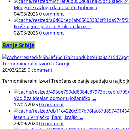
Mnogo je razloga da posetite Ljuboviju
04/03/2026
0 comment
Fruška gora je vaša! Biciklom kroz ...
02/03/2026
0 comment
Banje Srbije
Termomineralni izvori iz Gornje ...
20/03/2025
0 comment
Termomineralni izvori Trepčanske banje spadaju u najbolje pr
Vodič za idealan odmor u Jošaničkoj ...
12/02/2025
0 comment
Jesen u Vrnjačkoj Banji, kraljici ...
29/09/2024
0 comment