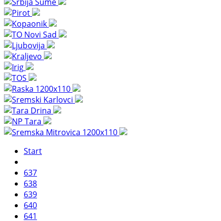
Start
637
638
639
640
641