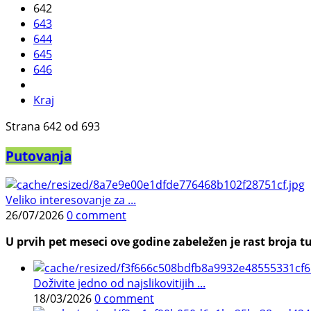
642
643
644
645
646
Kraj
Strana 642 od 693
Putovanja
Veliko interesovanje za ...
26/07/2026
0 comment
U prvih pet meseci ove godine zabeležen je rast broja tu
Doživite jedno od najslikovitijih ...
18/03/2026
0 comment