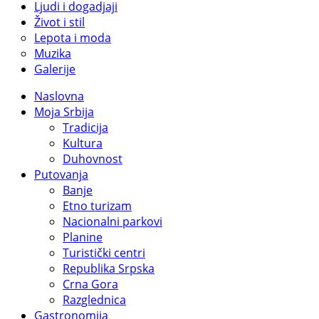
Ljudi i dogadjaji
Život i stil
Lepota i moda
Muzika
Galerije
Naslovna
Moja Srbija
Tradicija
Kultura
Duhovnost
Putovanja
Banje
Etno turizam
Nacionalni parkovi
Planine
Turistički centri
Republika Srpska
Crna Gora
Razglednica
Gastronomija