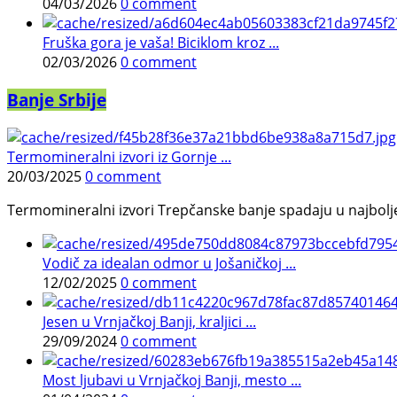
04/03/2026
0 comment
Fruška gora je vaša! Biciklom kroz ...
02/03/2026
0 comment
Banje Srbije
Termomineralni izvori iz Gornje ...
20/03/2025
0 comment
Termomineralni izvori Trepčanske banje spadaju u najbolje pr
Vodič za idealan odmor u Jošaničkoj ...
12/02/2025
0 comment
Jesen u Vrnjačkoj Banji, kraljici ...
29/09/2024
0 comment
Most ljubavi u Vrnjačkoj Banji, mesto ...