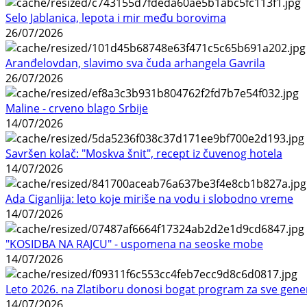
Selo Jablanica, lepota i mir među borovima
26/07/2026
Aranđelovdan, slavimo sva čuda arhangela Gavrila
26/07/2026
Maline - crveno blago Srbije
14/07/2026
Savršen kolač: "Moskva šnit", recept iz čuvenog hotela
14/07/2026
Ada Ciganlija: leto koje miriše na vodu i slobodno vreme
14/07/2026
"KOSIDBA NA RAJCU" - uspomena na seoske mobe
14/07/2026
Leto 2026. na Zlatiboru donosi bogat program za sve gene
14/07/2026