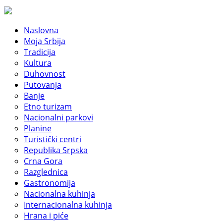
Naslovna
Moja Srbija
Tradicija
Kultura
Duhovnost
Putovanja
Banje
Etno turizam
Nacionalni parkovi
Planine
Turistički centri
Republika Srpska
Crna Gora
Razglednica
Gastronomija
Nacionalna kuhinja
Internacionalna kuhinja
Hrana i piće