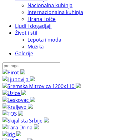
Nacionalna kuhinja
Internacionalna kuhinja
Hrana i piće
Ljudi i dogadjaji
Život i stil
Lepota i moda
Muzika
Galerije