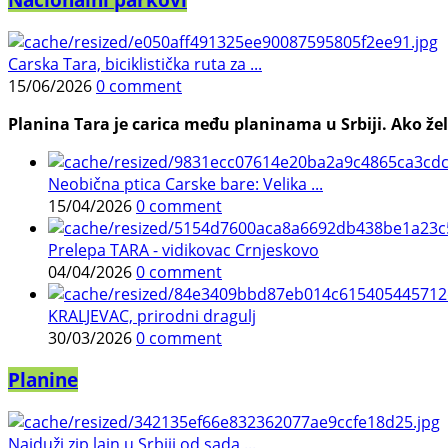
Carska Tara, biciklistička ruta za ...
15/06/2026
0 comment
Planina Tara je carica među planinama u Srbiji. Ako želi
Neobična ptica Carske bare: Velika ...
15/04/2026
0 comment
Prelepa TARA - vidikovac Crnjeskovo
04/04/2026
0 comment
KRALJEVAC, prirodni dragulj
30/03/2026
0 comment
Planine
Najduži zip lajn u Srbiji od sada ...