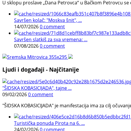
U sklopu proslave „Dana Petrovca“ u Bačkom Petrovcu se održa
Savršen kolač: "Moskva šnit", ...
14/07/2026
0 comment
Savršen slatkiš za sva vremena: ...
07/08/2026
0 comment
Ljudi i događaji - Najčitanije
"ŠIDSKA KOBASICIJADA", tajne ...
09/02/2026
0 comment
"ŠIDSKA KOBASICIJADA" je manifestacija ima za cilj očuvanje o
Turistička ponuda Pirota na 6. ...
24/02/2026
0 comment