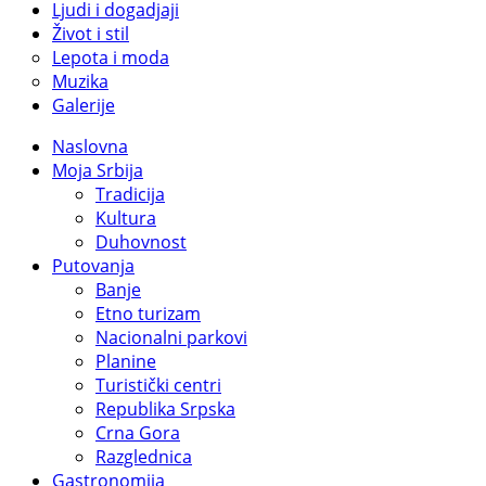
Ljudi i dogadjaji
Život i stil
Lepota i moda
Muzika
Galerije
Naslovna
Moja Srbija
Tradicija
Kultura
Duhovnost
Putovanja
Banje
Etno turizam
Nacionalni parkovi
Planine
Turistički centri
Republika Srpska
Crna Gora
Razglednica
Gastronomija