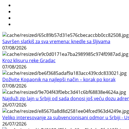
Savršen slatkiš za sva vremena: knedle sa šljivama
07/08/2026
Kroz klisuru reke Gradac
07/08/2026
Doživite Kopaonik na najlepši način – korak po korak
07/08/2026
Najduži zip lajn u Srbiji od sada donosi još veću dozu adre
26/07/2026
Veliko interesovanje za subvencionisani odmor u Srbiji - 
26/07/2026