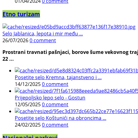
01/04/2024
0 comment
Etno turizam
Selo Jablanica, lepota i mir među ...
26/07/2026
0 comment
Prostrani travnati pašnjaci, borove šume vekovnog traj
22 ...
Posetite selo Kremna, tajanstveno i ...
14/12/2025
0 comment
Prijepoljsko lepo selo - Gostun
12/05/2025
0 comment
Posetite selo Koštunići na obroncima ...
24/02/2025
0 comment
Nacionalni parkovi