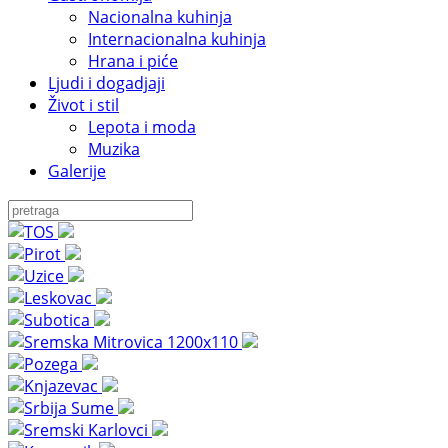
Nacionalna kuhinja
Internacionalna kuhinja
Hrana i piće
Ljudi i dogadjaji
Život i stil
Lepota i moda
Muzika
Galerije