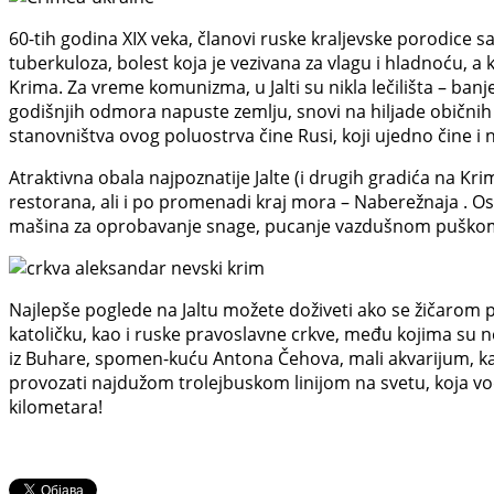
60-tih godina XIX veka, članovi ruske kraljevske porodice sa
tuberkuloza, bolest koja je vezivana za vlagu i hladnoću, a k
Krima. Za vreme komunizma, u Jalti su nikla lečilišta – ba
godišnjih odmora napuste zemlju, snovi na hiljade običnih r
stanovništva ovog poluostrva čine Rusi, koji ujedno čine i n
Atraktivna obala najpoznatije Jalte (i drugih gradića na Kri
restorana, ali i po promenadi kraj mora – Naberežnaja . O
mašina za oprobavanje snage, pucanje vazdušnom puškom i 
Najlepše poglede na Jaltu možete doživeti ako se žičarom
katoličku, kao i ruske pravoslavne crkve, među kojima su ne
iz Buhare, spomen-kuću Antona Čehova, mali akvarijum, kao i
provozati najdužom trolejbuskom linijom na svetu, koja vod
kilometara!