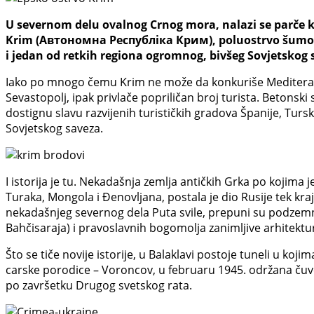
U severnom delu ovalnog Crnog mora, nalazi se parče k
Krim (Автономна Республіка Крим), poluostrvo šumoviti
i jedan od retkih regiona ogromnog, bivšeg Sovjetskog 
Iako po mnogo čemu Krim ne može da konkuriše Mediteranu, p
Sevastopolj, ipak privlače popriličan broj turista. Betonsk
dostignu slavu razvijenih turističkih gradova Španije, Turs
Sovjetskog saveza.
I istorija je tu. Nekadašnja zemlja antičkih Grka po kojima j
Turaka, Mongola i Đenovljana, postala je dio Rusije tek kraje
nekadašnjeg severnog dela Puta svile, prepuni su podzemni
Bahčisaraja) i pravoslavnih bogomolja zanimljive arhitektur
Što se tiče novije istorije, u Balaklavi postoje tuneli u koj
carske porodice – Voroncov, u februaru 1945. održana čuvena
po završetku Drugog svetskog rata.