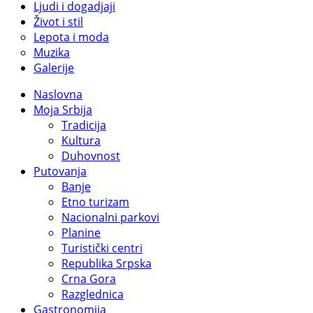
Ljudi i dogadjaji
Život i stil
Lepota i moda
Muzika
Galerije
Naslovna
Moja Srbija
Tradicija
Kultura
Duhovnost
Putovanja
Banje
Etno turizam
Nacionalni parkovi
Planine
Turistički centri
Republika Srpska
Crna Gora
Razglednica
Gastronomija