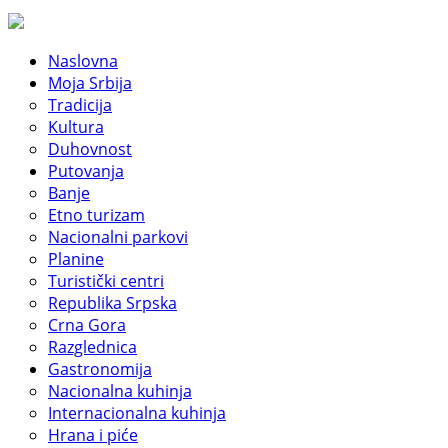
Naslovna
Moja Srbija
Tradicija
Kultura
Duhovnost
Putovanja
Banje
Etno turizam
Nacionalni parkovi
Planine
Turistički centri
Republika Srpska
Crna Gora
Razglednica
Gastronomija
Nacionalna kuhinja
Internacionalna kuhinja
Hrana i piće