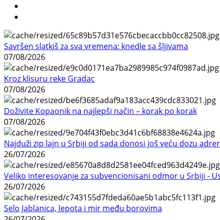
Savršen slatkiš za sva vremena: knedle sa šljivama
07/08/2026
Kroz klisuru reke Gradac
07/08/2026
Doživite Kopaonik na najlepši način – korak po korak
07/08/2026
Najduži zip lajn u Srbiji od sada donosi još veću dozu adre
26/07/2026
Veliko interesovanje za subvencionisani odmor u Srbiji - 
26/07/2026
Selo Jablanica, lepota i mir među borovima
26/07/2026