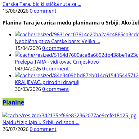
Carska Tara, biciklistička ruta za ...
15/06/2026
0 comment
Planina Tara je carica među planinama u Srbiji. Ako želi
Neobična ptica Carske bare: Velika ...
15/04/2026
0 comment
Prelepa TARA - vidikovac Crnjeskovo
04/04/2026
0 comment
KRALJEVAC, prirodni dragulj
30/03/2026
0 comment
Planine
Najduži zip lajn u Srbiji od sada ...
26/07/2026
0 comment