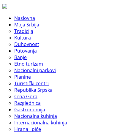
Naslovna
Moja Srbija
Tradicija
Kultura
Duhovnost
Putovanja
Banje
Etno turizam
Nacionalni parkovi
Planine
Turistički centri
Republika Srpska
Crna Gora
Razglednica
Gastronomija
Nacionalna kuhinja
Internacionalna kuhinja
Hrana i piće