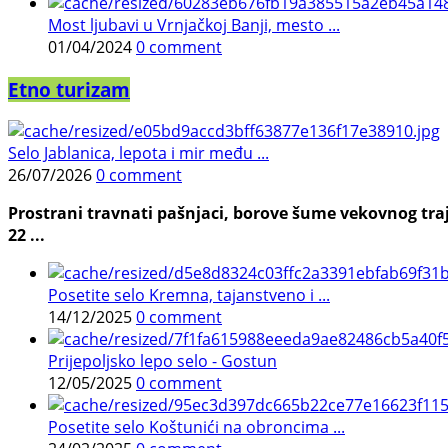
Most ljubavi u Vrnjačkoj Banji, mesto ...
01/04/2024
0 comment
Etno turizam
Selo Jablanica, lepota i mir među ...
26/07/2026
0 comment
Prostrani travnati pašnjaci, borove šume vekovnog traj
22 ...
Posetite selo Kremna, tajanstveno i ...
14/12/2025
0 comment
Prijepoljsko lepo selo - Gostun
12/05/2025
0 comment
Posetite selo Koštunići na obroncima ...