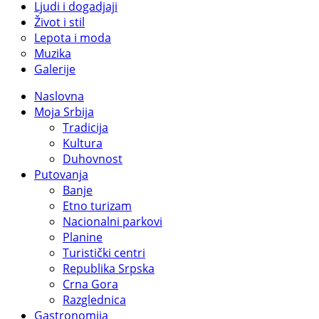
Ljudi i dogadjaji
Život i stil
Lepota i moda
Muzika
Galerije
Naslovna
Moja Srbija
Tradicija
Kultura
Duhovnost
Putovanja
Banje
Etno turizam
Nacionalni parkovi
Planine
Turistički centri
Republika Srpska
Crna Gora
Razglednica
Gastronomija