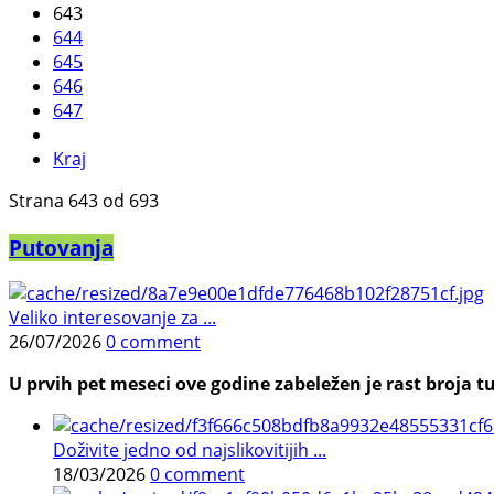
643
644
645
646
647
Kraj
Strana 643 od 693
Putovanja
Veliko interesovanje za ...
26/07/2026
0 comment
U prvih pet meseci ove godine zabeležen je rast broja tu
Doživite jedno od najslikovitijih ...
18/03/2026
0 comment