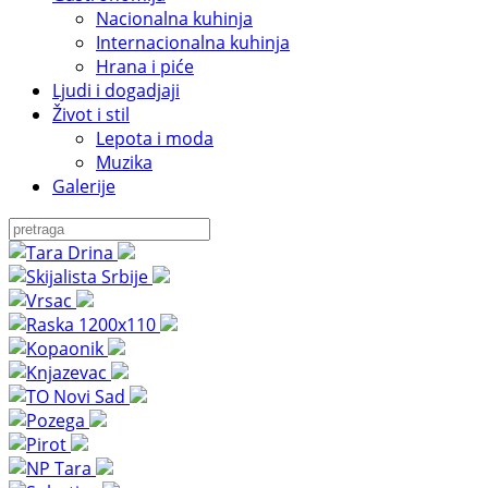
Nacionalna kuhinja
Internacionalna kuhinja
Hrana i piće
Ljudi i dogadjaji
Život i stil
Lepota i moda
Muzika
Galerije