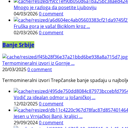
Mnogo je razloga da posetite Ljuboviju
04/03/2026
0 comment
Fruška gora je vaša! Biciklom kroz ...
02/03/2026
0 comment
Banje Srbije
Termomineralni izvori iz Gornje ...
20/03/2025
0 comment
Termomineralni izvori Trepčanske banje spadaju u najbolje pr
Vodič za idealan odmor u Jošaničkoj ...
12/02/2025
0 comment
Jesen u Vrnjačkoj Banji, kraljici ...
29/09/2024
0 comment