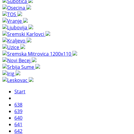
Start
638
639
640
641
642