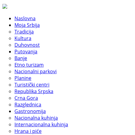
Naslovna
Moja Srbija
Tradicija
Kultura
Duhovnost
Putovanja
Banje
Etno turizam
Nacionalni parkovi
Planine
Turistički centri
Republika Srpska
Crna Gora
Razglednica
Gastronomija
Nacionalna kuhinja
Internacionalna kuhinja
Hrana i piće