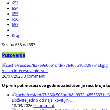
653
654
655
656
657
Kraj
Strana 653 od 693
Putovanja
Veliko interesovanje za ...
26/07/2026
0 comment
U prvih pet meseci ove godine zabeležen je rast broja tu
Doživite jedno od najslikovitijih ...
18/03/2026
0 comment