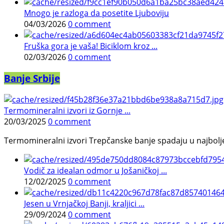
Mnogo je razloga da posetite Ljuboviju
04/03/2026
0 comment
Fruška gora je vaša! Biciklom kroz ...
02/03/2026
0 comment
Banje Srbije
Termomineralni izvori iz Gornje ...
20/03/2025
0 comment
Termomineralni izvori Trepčanske banje spadaju u najbolje pr
Vodič za idealan odmor u Jošaničkoj ...
12/02/2025
0 comment
Jesen u Vrnjačkoj Banji, kraljici ...
29/09/2024
0 comment