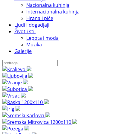
Nacionalna kuhinja
Internacionalna kuhinja
Hrana i piće
Ljudi i dogadjaji
Život i stil
Lepota i moda
Muzika
Galerije