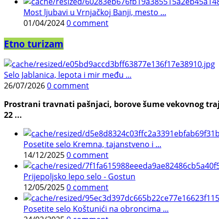
Most ljubavi u Vrnjačkoj Banji, mesto ...
01/04/2024
0 comment
Etno turizam
Selo Jablanica, lepota i mir među ...
26/07/2026
0 comment
Prostrani travnati pašnjaci, borove šume vekovnog traj
22 ...
Posetite selo Kremna, tajanstveno i ...
14/12/2025
0 comment
Prijepoljsko lepo selo - Gostun
12/05/2025
0 comment
Posetite selo Koštunići na obroncima ...