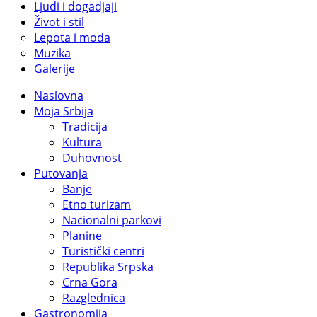
Ljudi i dogadjaji
Život i stil
Lepota i moda
Muzika
Galerije
Naslovna
Moja Srbija
Tradicija
Kultura
Duhovnost
Putovanja
Banje
Etno turizam
Nacionalni parkovi
Planine
Turistički centri
Republika Srpska
Crna Gora
Razglednica
Gastronomija