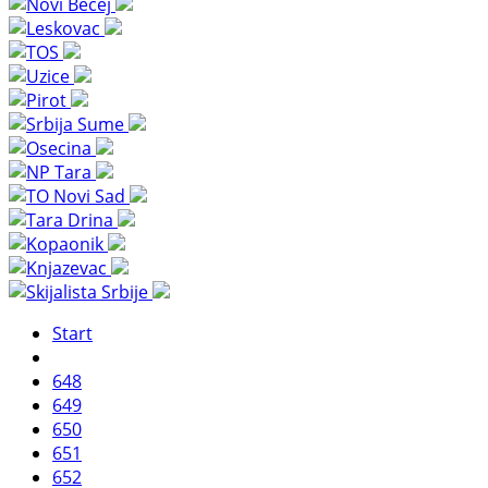
Start
648
649
650
651
652