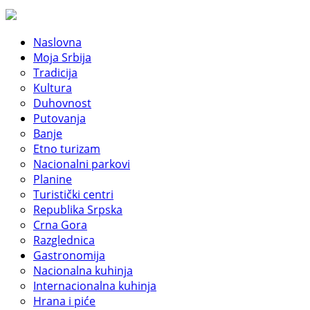
Naslovna
Moja Srbija
Tradicija
Kultura
Duhovnost
Putovanja
Banje
Etno turizam
Nacionalni parkovi
Planine
Turistički centri
Republika Srpska
Crna Gora
Razglednica
Gastronomija
Nacionalna kuhinja
Internacionalna kuhinja
Hrana i piće