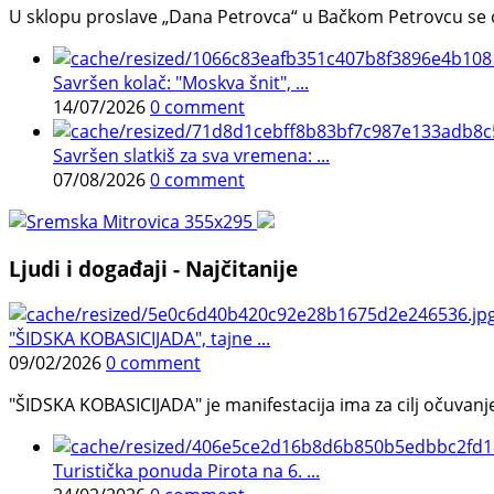
U sklopu proslave „Dana Petrovca“ u Bačkom Petrovcu se održa
Savršen kolač: "Moskva šnit", ...
14/07/2026
0 comment
Savršen slatkiš za sva vremena: ...
07/08/2026
0 comment
Ljudi i događaji - Najčitanije
"ŠIDSKA KOBASICIJADA", tajne ...
09/02/2026
0 comment
"ŠIDSKA KOBASICIJADA" je manifestacija ima za cilj očuvanje o
Turistička ponuda Pirota na 6. ...