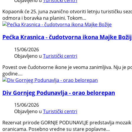
Objavljeno u
Turistički centri
Kopaonik će 25. juna zvanično otvoriti letnju turističku se
odmora i boravka na planini. Tokom…
Pećka Krasnica - čudotvorna ikona Majke Boži
15/06/2026
Objavljeno u
Turistički centri
Povest ove čudotvorne ikone je veoma zanimljiva. Nju je po 
godine.…
Div Gornjeg Podunavlja - orao belorepan
15/06/2026
Objavljeno u
Turistički centri
Rezervat prirode GORNJE PODUNAVLJE predstavlja mozaik oču
oranicama. Posebno vredne su stare poplavne…