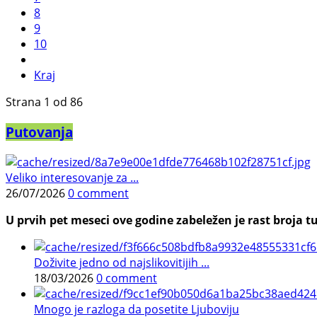
8
9
10
Kraj
Strana 1 od 86
Putovanja
Veliko interesovanje za ...
26/07/2026
0 comment
U prvih pet meseci ove godine zabeležen je rast broja tu
Doživite jedno od najslikovitijih ...
18/03/2026
0 comment
Mnogo je razloga da posetite Ljuboviju