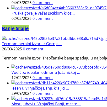
04/03/2026
0 comment
Fruška gora je vaša! Biciklom kroz ...
02/03/2026
0 comment
Banje Srbije
Termomineralni izvori iz Gornje ...
20/03/2025
0 comment
Termomineralni izvori Trepčanske banje spadaju u najbolje pr
Vodič za idealan odmor u Jošaničkoj ...
12/02/2025
0 comment
Jesen u Vrnjačkoj Banji, kraljici ...
29/09/2024
0 comment
Most ljubavi u Vrnjačkoj Banji, mesto ...