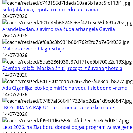
Selo Jablanica, lepota i mir među borovima
26/07/2026
Aranđelovdan, slavimo sva čuda arhangela Gavrila
26/07/2026
Maline - crveno blago Srbije
14/07/2026
Savršen kolač: "Moskva šnit", recept iz čuvenog hotela
14/07/2026
Ada Ciganlija: leto koje miriše na vodu i slobodno vreme
14/07/2026
"KOSIDBA NA RAJCU" - uspomena na seoske mobe
14/07/2026
Leto 2026. na Zlatiboru donosi bogat program za sve gene