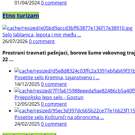
01/04/2024
0 comment
Etno turizam
Selo Jablanica, lepota i mir među ...
26/07/2026
0 comment
Prostrani travnati pašnjaci, borove šume vekovnog traj
22 ...
Posetite selo Kremna, tajanstveno i ...
14/12/2025
0 comment
Prijepoljsko lepo selo - Gostun
12/05/2025
0 comment
Posetite selo Koštunići na obroncima ...
24/02/2025
0 comment