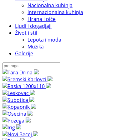
Nacionalna kuhinja
Internacionalna kuhinja
Hrana i piće
Ljudi i dogadjaji
Život i stil
Lepota i moda
Muzika
Galerije