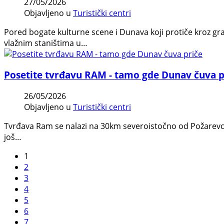
27/05/2026
Objavljeno u
Turistički centri
Pored bogate kulturne scene i Dunava koji protiče kroz gr
vlažnim staništima u…
Posetite tvrđavu RAM - tamo gde Dunav čuva p
26/05/2026
Objavljeno u
Turistički centri
Tvrđava Ram se nalazi na 30km severoistočno od Požarevca
još…
1
2
3
4
5
6
7