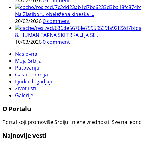
24/02/2026
0 comment
Na Zlatiboru obeležena kineska ...
20/02/2026
0 comment
8. HUMANITARNA SKI TRKA „I JA SE ...
10/03/2026
0 comment
Naslovna
Moja Srbija
Putovanja
Gastronomija
Ljudi i dogadjaji
Život i stil
Galerije
O Portalu
Portal koji promoviše Srbiju i njene vrednosti. Sve na jedno
Najnovije vesti