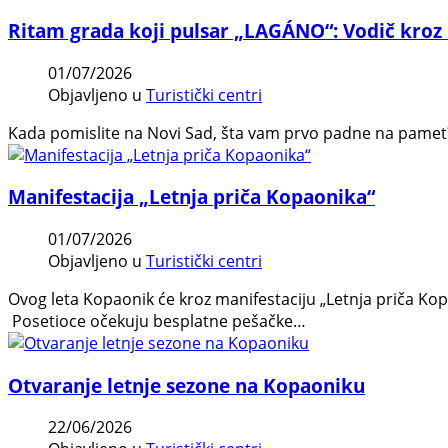
Ritam grada koji pulsar „LAGÁNO“: Vodič kroz
01/07/2026
Objavljeno u
Turistički centri
Kada pomislite na Novi Sad, šta vam prvo padne na pamet?
Manifestacija „Letnja priča Kopaonika“
01/07/2026
Objavljeno u
Turistički centri
Ovog leta Kopaonik će kroz manifestaciju „Letnja priča Ko
Posetioce očekuju besplatne pešačke…
Otvaranje letnje sezone na Kopaoniku
22/06/2026