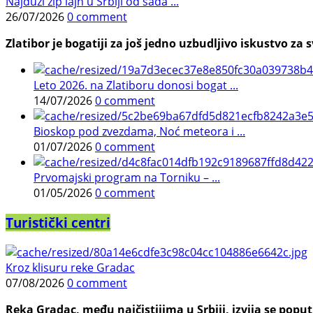
Najduži zip lajn u Srbiji od sada ...
26/07/2026
0 comment
Zlatibor je bogatiji za još jedno uzbudljivo iskustvo za s
Leto 2026. na Zlatiboru donosi bogat ...
14/07/2026
0 comment
Bioskop pod zvezdama, Noć meteora i ...
01/07/2026
0 comment
Prvomajski program na Torniku – ...
01/05/2026
0 comment
Turistički centri
Kroz klisuru reke Gradac
07/08/2026
0 comment
Reka Gradac, među najčistijima u Srbiji, izvija se poput 