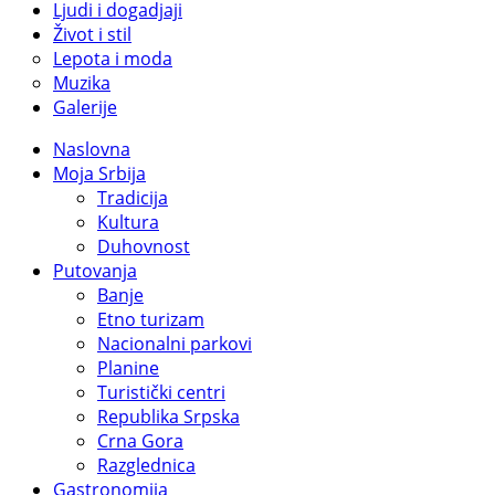
Ljudi i dogadjaji
Život i stil
Lepota i moda
Muzika
Galerije
Naslovna
Moja Srbija
Tradicija
Kultura
Duhovnost
Putovanja
Banje
Etno turizam
Nacionalni parkovi
Planine
Turistički centri
Republika Srpska
Crna Gora
Razglednica
Gastronomija