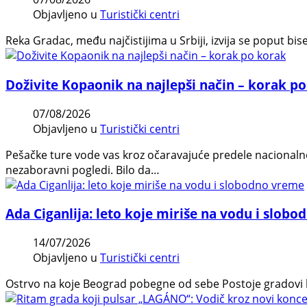
Objavljeno u
Turistički centri
Reka Gradac, među najčistijima u Srbiji, izvija se poput bis
Doživite Kopaonik na najlepši način – korak p
07/08/2026
Objavljeno u
Turistički centri
Pešačke ture vode vas kroz očaravajuće predele nacionalnog
nezaboravni pogledi. Bilo da…
Ada Ciganlija: leto koje miriše na vodu i slob
14/07/2026
Objavljeno u
Turistički centri
Ostrvo na koje Beograd pobegne od sebe Postoje gradovi ko