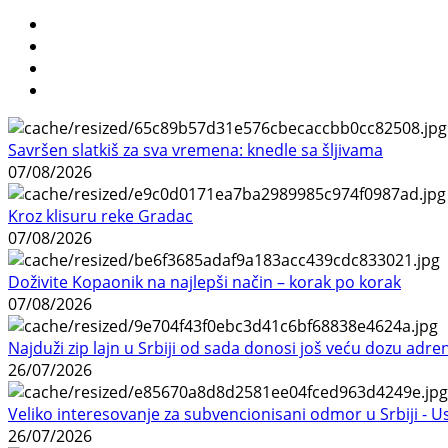
Savršen slatkiš za sva vremena: knedle sa šljivama
07/08/2026
Kroz klisuru reke Gradac
07/08/2026
Doživite Kopaonik na najlepši način – korak po korak
07/08/2026
Najduži zip lajn u Srbiji od sada donosi još veću dozu adre
26/07/2026
Veliko interesovanje za subvencionisani odmor u Srbiji - 
26/07/2026