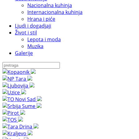
Nacionalna kuhinja
Internacionalna kuhinja
Hrana i piće
Ljudi i dogadjaji
Život i stil
Lepota i moda
Muzika
Galerije