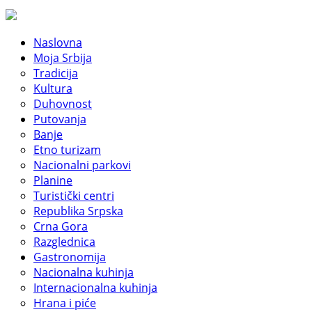
Naslovna
Moja Srbija
Tradicija
Kultura
Duhovnost
Putovanja
Banje
Etno turizam
Nacionalni parkovi
Planine
Turistički centri
Republika Srpska
Crna Gora
Razglednica
Gastronomija
Nacionalna kuhinja
Internacionalna kuhinja
Hrana i piće