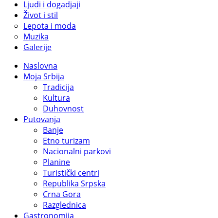
Ljudi i dogadjaji
Život i stil
Lepota i moda
Muzika
Galerije
Naslovna
Moja Srbija
Tradicija
Kultura
Duhovnost
Putovanja
Banje
Etno turizam
Nacionalni parkovi
Planine
Turistički centri
Republika Srpska
Crna Gora
Razglednica
Gastronomija