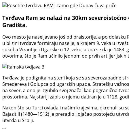
Tvrđava Ram se nalazi na 30km severoistočno o
Gradišta.
Ovo mesto je naseljavano još od praistorije, a po dolasku R
u blizini tvrđave formiraju naselje, a krajem 9. veka u iz
sukoba Vizantije i Ugarske u 12. veku, a zna se da je 1483
otvorima, što je Ram učinilo jednom od prvih artiljerijski
Tvrđava je podignita na steni koja se sa severozapadne st
Smedereva i Golupca od ugarskih upada. Stratešku važnost
na sever, a ono je izgubilo svoj značaj kao pogranična tvr
prostorima. Najstariji zapis o njemu datiran je u 1128. godi
Nakon što su Turci ovladali našim krajevima, okrenuli su se
Bajazit II (1480—1512) je preradio i ojačao postojeću utvrd
utvrda u Srbiji.