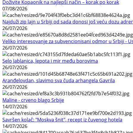
Doživite Kopaonik na najlepši način – korak po korak
07/08/2026
Najduži zip lajn u Srbiji od sada donosi još veću dozu adre
26/07/2026
Veliko interesovanje za subvencionisani odmor u Srbiji - 
26/07/2026
Selo Jablanica, lepota i mir među borovima
26/07/2026
Aranđelovdan, slavimo sva čuda arhangela Gavrila
26/07/2026
Maline - crveno blago Srbije
14/07/2026
Savršen kolač: "Moskva šnit", recept iz čuvenog hotela
14/07/2026