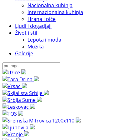
Nacionalna kuhinja
Internacionalna kuhinja
Hrana i piće
Ljudi i dogadjaji
Život i stil
Lepota i moda
Muzika
Galerije