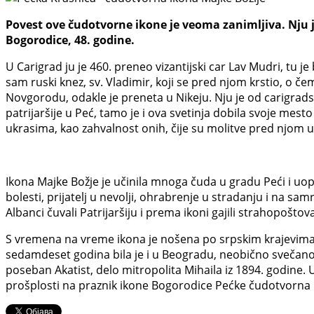
Povest ove čudotvorne ikone je veoma zanimljiva. Nju je
Bogorodice, 48. godine.
U Carigrad ju je 460. preneo vizantijski car Lav Mudri, tu 
sam ruski knez, sv. Vladimir, koji se pred njom krstio, o č
Novgorodu, odakle je preneta u Nikeju. Nju je od carigrads
patrijaršije u Peć, tamo je i ova svetinja dobila svoje me
ukrasima, kao zahvalnost onih, čije su molitve pred njom u
Ikona Majke Božje je učinila mnoga čuda u gradu Peći i uop
bolesti, prijatelj u nevolji, ohrabrenje u stradanju i na sa
Albanci čuvali Patrijaršiju i prema ikoni gajili strahopoštov
S vremena na vreme ikona je nošena po srpskim krajevima,
sedamdeset godina bila je i u Beogradu, neobično svečano 
poseban Akatist, delo mitropolita Mihaila iz 1894. godine. U
prošplosti na praznik ikone Bogorodice Pećke čudotvorna ik