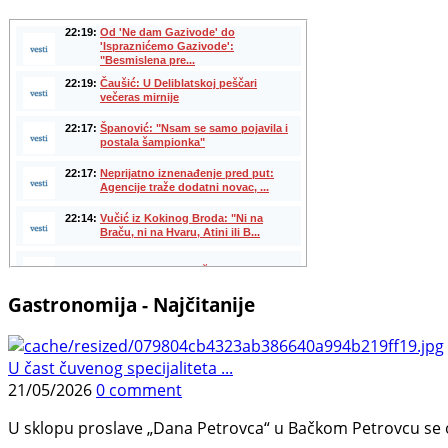
Gastronomija - Najčitanije
U čast čuvenog specijaliteta ...
21/05/2026
0 comment
U sklopu proslave „Dana Petrovca“ u Bačkom Petrovcu se održa