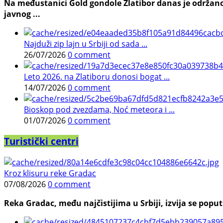
Na međustanici Gold gondole Zlatibor danas je održano
javnog ...
Najduži zip lajn u Srbiji od sada ...
26/07/2026
0 comment
Leto 2026. na Zlatiboru donosi bogat ...
14/07/2026
0 comment
Bioskop pod zvezdama, Noć meteora i ...
01/07/2026
0 comment
Turistički centri
Kroz klisuru reke Gradac
07/08/2026
0 comment
Reka Gradac, među najčistijima u Srbiji, izvija se poput 