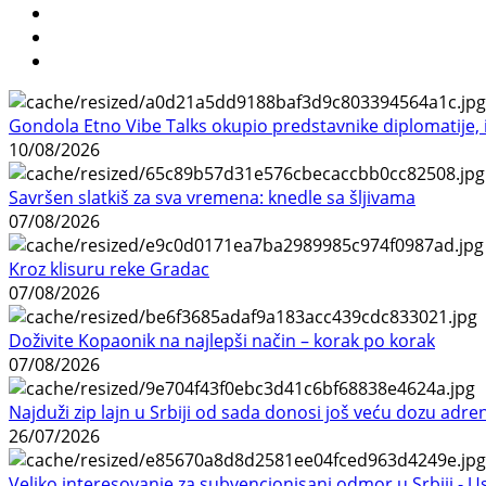
Gondola Etno Vibe Talks okupio predstavnike diplomatije, in
10/08/2026
Savršen slatkiš za sva vremena: knedle sa šljivama
07/08/2026
Kroz klisuru reke Gradac
07/08/2026
Doživite Kopaonik na najlepši način – korak po korak
07/08/2026
Najduži zip lajn u Srbiji od sada donosi još veću dozu adre
26/07/2026
Veliko interesovanje za subvencionisani odmor u Srbiji - 