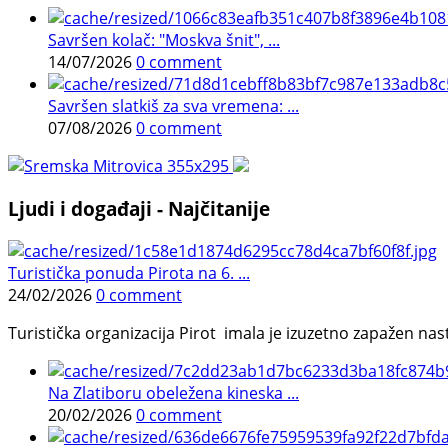
Savršen kolač: "Moskva šnit", ...
14/07/2026
0 comment
Savršen slatkiš za sva vremena: ...
07/08/2026
0 comment
Ljudi i događaji - Najčitanije
Turistička ponuda Pirota na 6. ...
24/02/2026
0 comment
Turistička organizacija Pirot imala je izuzetno zapažen n
Na Zlatiboru obeležena kineska ...
20/02/2026
0 comment