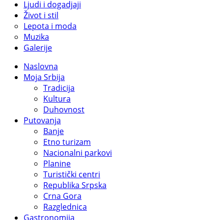
Ljudi i dogadjaji
Život i stil
Lepota i moda
Muzika
Galerije
Naslovna
Moja Srbija
Tradicija
Kultura
Duhovnost
Putovanja
Banje
Etno turizam
Nacionalni parkovi
Planine
Turistički centri
Republika Srpska
Crna Gora
Razglednica
Gastronomija