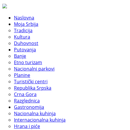
Naslovna
Moja Srbija
Tradicija
Kultura
Duhovnost
Putovanja
Banje
Etno turizam
Nacionalni parkovi
Planine
Turistički centri
Republika Srpska
Crna Gora
Razglednica
Gastronomija
Nacionalna kuhinja
Internacionalna kuhinja
Hrana i piće