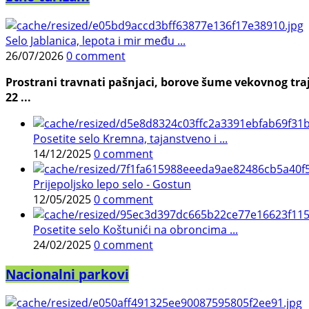
Selo Jablanica, lepota i mir među ...
26/07/2026
0 comment
Prostrani travnati pašnjaci, borove šume vekovnog traj
22 ...
Posetite selo Kremna, tajanstveno i ...
14/12/2025
0 comment
Prijepoljsko lepo selo - Gostun
12/05/2025
0 comment
Posetite selo Koštunići na obroncima ...
24/02/2025
0 comment
Nacionalni parkovi