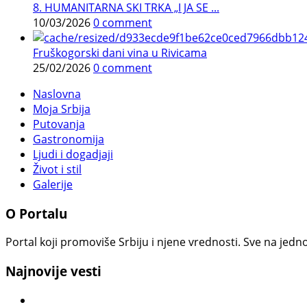
8. HUMANITARNA SKI TRKA „I JA SE ...
10/03/2026
0 comment
Fruškogorski dani vina u Rivicama
25/02/2026
0 comment
Naslovna
Moja Srbija
Putovanja
Gastronomija
Ljudi i dogadjaji
Život i stil
Galerije
O Portalu
Portal koji promoviše Srbiju i njene vrednosti. Sve na jedno
Najnovije vesti