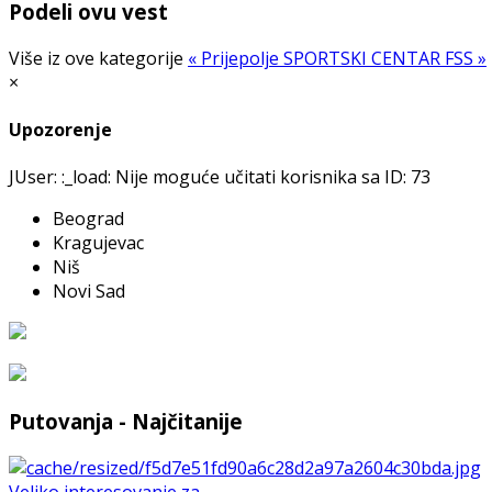
Podeli ovu vest
Više iz ove kategorije
« Prijepolje
SPORTSKI CENTAR FSS »
×
Upozorenje
JUser: :_load: Nije moguće učitati korisnika sa ID: 73
Beograd
Kragujevac
Niš
Novi Sad
Putovanja - Najčitanije
Veliko interesovanje za ...