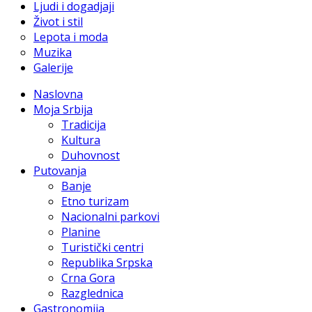
Ljudi i dogadjaji
Život i stil
Lepota i moda
Muzika
Galerije
Naslovna
Moja Srbija
Tradicija
Kultura
Duhovnost
Putovanja
Banje
Etno turizam
Nacionalni parkovi
Planine
Turistički centri
Republika Srpska
Crna Gora
Razglednica
Gastronomija