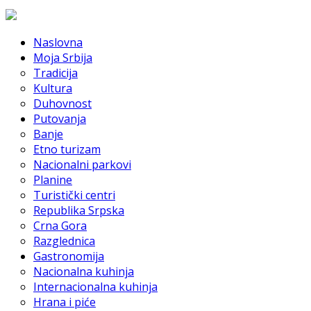
Naslovna
Moja Srbija
Tradicija
Kultura
Duhovnost
Putovanja
Banje
Etno turizam
Nacionalni parkovi
Planine
Turistički centri
Republika Srpska
Crna Gora
Razglednica
Gastronomija
Nacionalna kuhinja
Internacionalna kuhinja
Hrana i piće