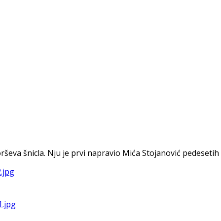
eva šnicla. Nju je prvi napravio Mića Stojanović pedesetih g