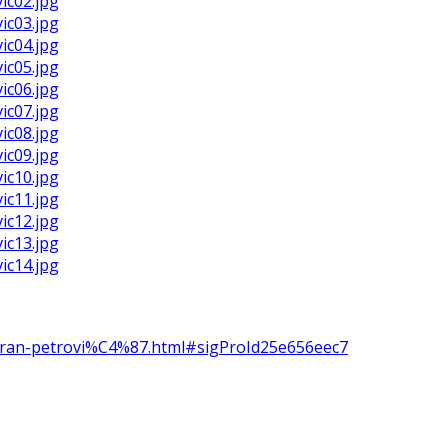
-zoran-petrovi%C4%87.html#sigProId25e656eec7