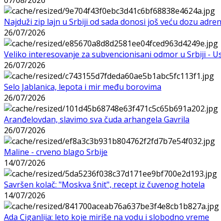
Najduži zip lajn u Srbiji od sada donosi još veću dozu adre
26/07/2026
Veliko interesovanje za subvencionisani odmor u Srbiji - 
26/07/2026
Selo Jablanica, lepota i mir među borovima
26/07/2026
Aranđelovdan, slavimo sva čuda arhangela Gavrila
26/07/2026
Maline - crveno blago Srbije
14/07/2026
Savršen kolač: "Moskva šnit", recept iz čuvenog hotela
14/07/2026
Ada Ciganlija: leto koje miriše na vodu i slobodno vreme