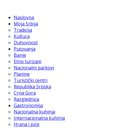
Naslovna
Moja Srbija
Tradicija
Kultura
Duhovnost
Putovanja
Banje
Etno turizam
Nacionalni parkovi
Planine
Turistički centri
Republika Srpska
Crna Gora
Razglednica
Gastronomija
Nacionalna kuhinja
Internacionalna kuhinja
Hrana i piće