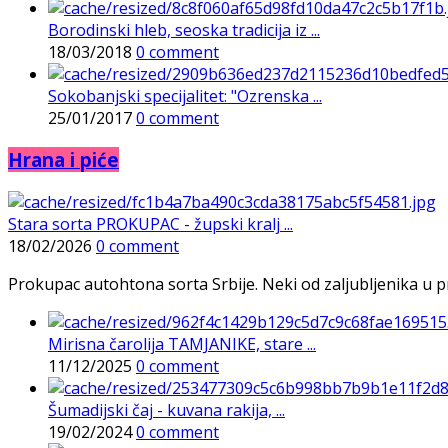
Borodinski hleb, seoska tradicija iz ...
18/03/2018
0 comment
Sokobanjski specijalitet: "Ozrenska ...
25/01/2017
0 comment
Hrana i piće
Stara sorta PROKUPAC - župski kralj ...
18/02/2026
0 comment
Prokupac autohtona sorta Srbije. Neki od zaljubljenika u pr
Mirisna čarolija TAMJANIKE, stare ...
11/12/2025
0 comment
Šumadijski čaj - kuvana rakija, ...
19/02/2024
0 comment