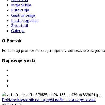
Moja Srbija
Putovanja
Gastronomija
Ljudi i dogadjaji
Život i stil
Galerije
O Portalu
Portal koji promoviše Srbiju i njene vrednosti. Sve na jedno
Najnovije vesti
Doživite Kopaonik na najlepši način – korak po korak
07/08/2026