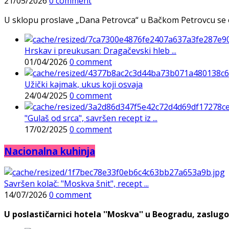
21/05/2026
0 comment
U sklopu proslave „Dana Petrovca“ u Bačkom Petrovcu se održa
Hrskav i preukusan: Dragačevski hleb ...
01/04/2026
0 comment
Užički kajmak, ukus koji osvaja
24/04/2025
0 comment
"Gulaš od srca", savršen recept iz ...
17/02/2025
0 comment
Nacionalna kuhinja
Savršen kolač: "Moskva šnit", recept ...
14/07/2026
0 comment
U poslastičarnici hotela ''Moskva'' u Beogradu, zaslugo