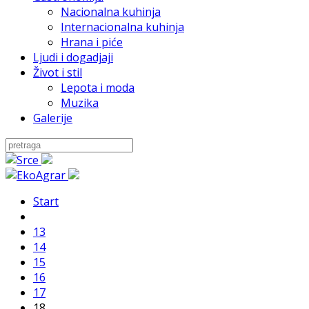
Nacionalna kuhinja
Internacionalna kuhinja
Hrana i piće
Ljudi i dogadjaji
Život i stil
Lepota i moda
Muzika
Galerije
Start
13
14
15
16
17
18