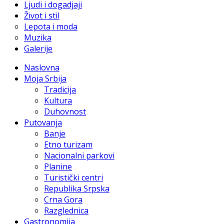
Ljudi i dogadjaji
Život i stil
Lepota i moda
Muzika
Galerije
Naslovna
Moja Srbija
Tradicija
Kultura
Duhovnost
Putovanja
Banje
Etno turizam
Nacionalni parkovi
Planine
Turistički centri
Republika Srpska
Crna Gora
Razglednica
Gastronomija