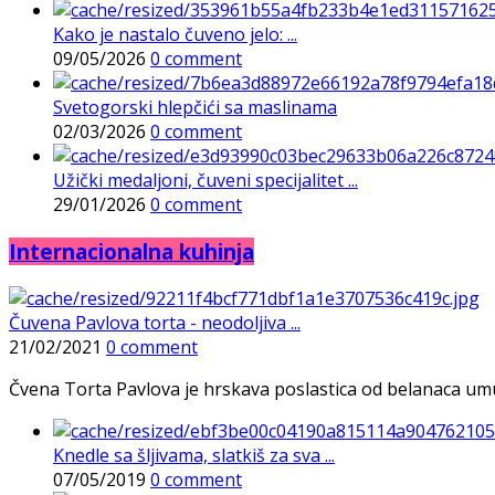
Kako je nastalo čuveno jelo: ...
09/05/2026
0 comment
Svetogorski hlepčići sa maslinama
02/03/2026
0 comment
Užički medaljoni, čuveni specijalitet ...
29/01/2026
0 comment
Internacionalna kuhinja
Čuvena Pavlova torta - neodoljiva ...
21/02/2021
0 comment
Čvena Torta Pavlova je hrskava poslastica od belanaca umuće
Knedle sa šljivama, slatkiš za sva ...
07/05/2019
0 comment