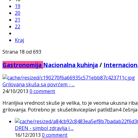
19
20
21
22
Kraj
Strana 18 od 693
Gastronomija
Nacionalna kuhinja
/
Internacion
Grilovana skuša sa povrćem - ...
24/10/2013
0 comment
Hranljiva vrednost skuše je velika, to je veoma ukusna riba
grilovanja. Potrebno je: skušetikviceplavi patlidžan4 češnj
DREN - simbol zdravlja i ...
16/12/2013
0 comment