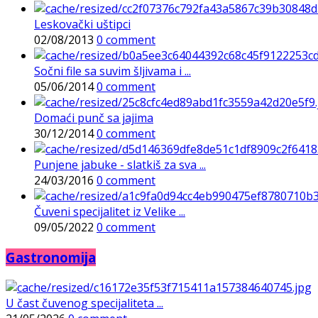
Leskovački uštipci
02/08/2013
0 comment
Sočni file sa suvim šljivama i ...
05/06/2014
0 comment
Domaći punč sa jajima
30/12/2014
0 comment
Punjene jabuke - slatkiš za sva ...
24/03/2016
0 comment
Čuveni specijalitet iz Velike ...
09/05/2022
0 comment
Gastronomija
U čast čuvenog specijaliteta ...