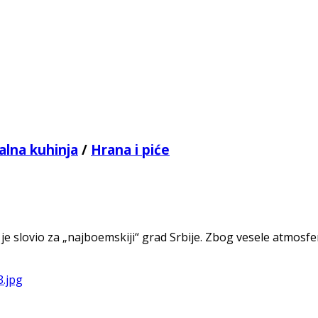
alna kuhinja
/
Hrana i piće
e slovio za „najboemskiji“ grad Srbije. Zbog vesele atmosfer