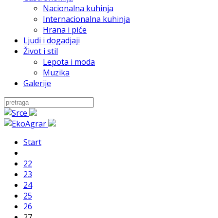
Nacionalna kuhinja
Internacionalna kuhinja
Hrana i piće
Ljudi i dogadjaji
Život i stil
Lepota i moda
Muzika
Galerije
Start
22
23
24
25
26
27