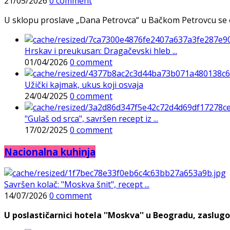
21/05/2026
0 comment
U sklopu proslave „Dana Petrovca“ u Bačkom Petrovcu se održa
Hrskav i preukusan: Dragačevski hleb ...
01/04/2026
0 comment
Užički kajmak, ukus koji osvaja
24/04/2025
0 comment
"Gulaš od srca", savršen recept iz ...
17/02/2025
0 comment
Nacionalna kuhinja
Savršen kolač: "Moskva šnit", recept ...
14/07/2026
0 comment
U poslastičarnici hotela ''Moskva'' u Beogradu, zaslugo