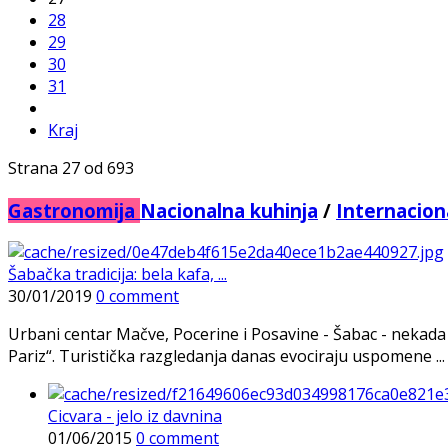
28
29
30
31
Kraj
Strana 27 od 693
Gastronomija
Nacionalna kuhinja
/
Internacion
Šabačka tradicija: bela kafa, ...
30/01/2019
0 comment
Urbani centar Mačve, Pocerine i Posavine - Šabac - nekada j
Pariz“. Turistička razgledanja danas evociraju uspomene ...
Cicvara - jelo iz davnina
01/06/2015
0 comment