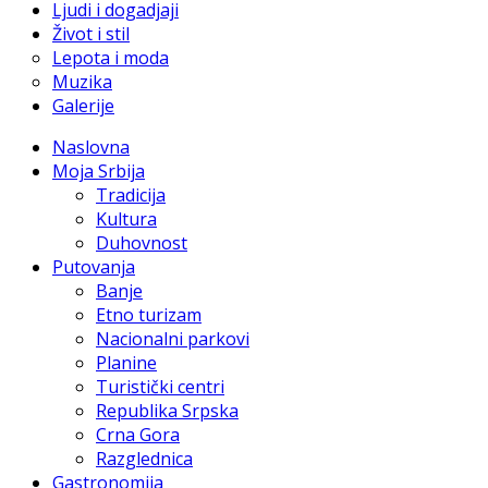
Ljudi i dogadjaji
Život i stil
Lepota i moda
Muzika
Galerije
Naslovna
Moja Srbija
Tradicija
Kultura
Duhovnost
Putovanja
Banje
Etno turizam
Nacionalni parkovi
Planine
Turistički centri
Republika Srpska
Crna Gora
Razglednica
Gastronomija