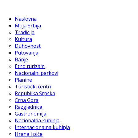
Naslovna
Moja Srbija
Tradicija
Kultura
Duhovnost
Putovanja
Banje
Etno turizam
Nacionalni parkovi
Planine
Turistički centri
Republika Srpska
Crna Gora
Razglednica
Gastronomija
Nacionalna kuhinja
Internacionalna kuhinja
Hrana i piće