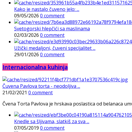
Kako je nastalo čuveno jelo: ...
09/05/2026
0 comment
Svetogorski hlepčići sa maslinama
02/03/2026
0 comment
Užički medaljoni, čuveni specijalitet ...
29/01/2026
0 comment
Internacionalna kuhinja
Čuvena Pavlova torta - neodoljiva ...
21/02/2021
0 comment
Čvena Torta Pavlova je hrskava poslastica od belanaca umuće
Knedle sa šljivama, slatkiš za sva ...
07/05/2019
0 comment