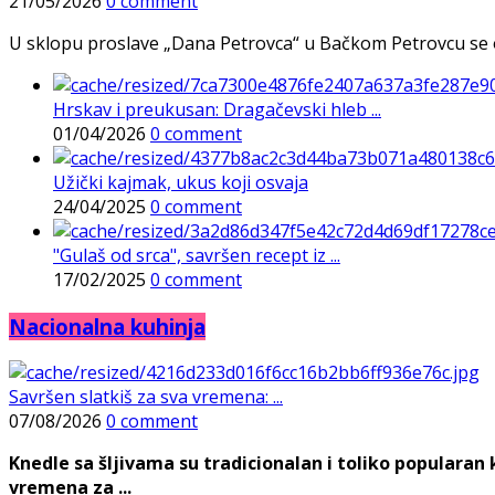
21/05/2026
0 comment
U sklopu proslave „Dana Petrovca“ u Bačkom Petrovcu se održa
Hrskav i preukusan: Dragačevski hleb ...
01/04/2026
0 comment
Užički kajmak, ukus koji osvaja
24/04/2025
0 comment
"Gulaš od srca", savršen recept iz ...
17/02/2025
0 comment
Nacionalna kuhinja
Savršen slatkiš za sva vremena: ...
07/08/2026
0 comment
Knedle sa šljivama su tradicionalan i toliko populara
vremena za ...