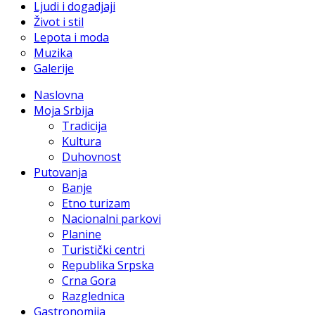
Ljudi i dogadjaji
Život i stil
Lepota i moda
Muzika
Galerije
Naslovna
Moja Srbija
Tradicija
Kultura
Duhovnost
Putovanja
Banje
Etno turizam
Nacionalni parkovi
Planine
Turistički centri
Republika Srpska
Crna Gora
Razglednica
Gastronomija