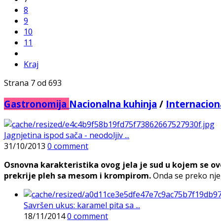
8
9
10
11
Kraj
Strana 7 od 693
Gastronomija
Nacionalna kuhinja
/
Internacion
Jagnjetina ispod sača - neodoljiv ...
31/10/2013
0 comment
Osnovna karakteristika ovog jela je sud u kojem se ovo 
prekrije pleh sa mesom i krompirom.
Onda se preko njega
Savršen ukus: karamel pita sa ...
18/11/2014
0 comment