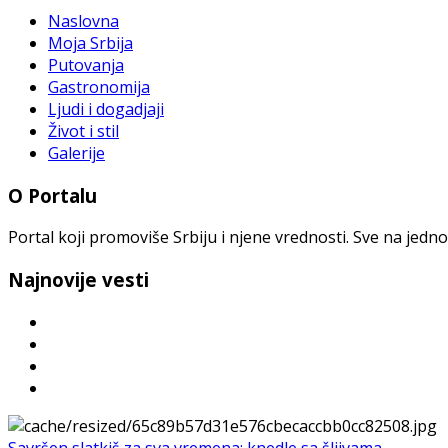
Naslovna
Moja Srbija
Putovanja
Gastronomija
Ljudi i dogadjaji
Život i stil
Galerije
O Portalu
Portal koji promoviše Srbiju i njene vrednosti. Sve na jedno
Najnovije vesti
Savršen slatkiš za sva vremena: knedle sa šljivama