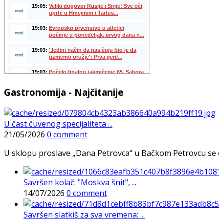
Gastronomija - Najčitanije
U čast čuvenog specijaliteta ...
21/05/2026
0 comment
U sklopu proslave „Dana Petrovca“ u Bačkom Petrovcu se održa
Savršen kolač: "Moskva šnit", ...
14/07/2026
0 comment
Savršen slatkiš za sva vremena: ...