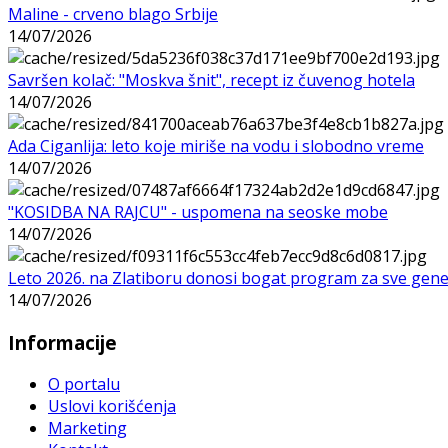
Maline - crveno blago Srbije
14/07/2026
Savršen kolač: "Moskva šnit", recept iz čuvenog hotela
14/07/2026
Ada Ciganlija: leto koje miriše na vodu i slobodno vreme
14/07/2026
"KOSIDBA NA RAJCU" - uspomena na seoske mobe
14/07/2026
Leto 2026. na Zlatiboru donosi bogat program za sve gene
14/07/2026
Informacije
O portalu
Uslovi korišćenja
Marketing