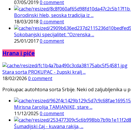
07/05/2019
0 comment
Borodinski hleb, seoska tradicija iz ...
18/03/2018
0 comment
Sokobanjski specijalitet: "Ozrenska ...
25/01/2017
0 comment
Hrana i piće
Stara sorta PROKUPAC - župski kralj ...
18/02/2026
0 comment
Prokupac autohtona sorta Srbije. Neki od zaljubljenika u pr
Mirisna čarolija TAMJANIKE, stare ...
11/12/2025
0 comment
Šumadijski čaj - kuvana rakija, ...