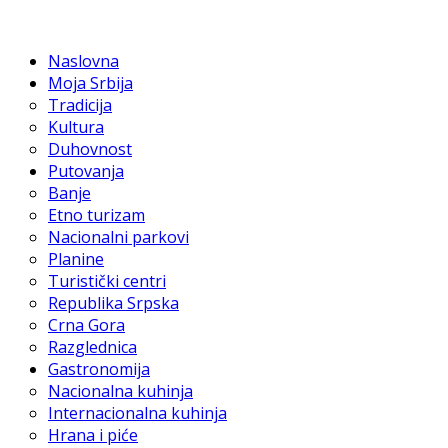
Naslovna
Moja Srbija
Tradicija
Kultura
Duhovnost
Putovanja
Banje
Etno turizam
Nacionalni parkovi
Planine
Turistički centri
Republika Srpska
Crna Gora
Razglednica
Gastronomija
Nacionalna kuhinja
Internacionalna kuhinja
Hrana i piće