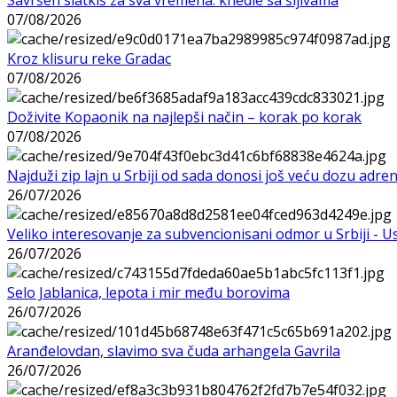
07/08/2026
Kroz klisuru reke Gradac
07/08/2026
Doživite Kopaonik na najlepši način – korak po korak
07/08/2026
Najduži zip lajn u Srbiji od sada donosi još veću dozu adre
26/07/2026
Veliko interesovanje za subvencionisani odmor u Srbiji - 
26/07/2026
Selo Jablanica, lepota i mir među borovima
26/07/2026
Aranđelovdan, slavimo sva čuda arhangela Gavrila
26/07/2026