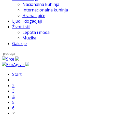
Nacionalna kuhinja
Internacionalna kuhinja
Hrana i piće
Ljudi i dogadjaji
Život i stil
Lepota i moda
Muzika
Galerije
Start
2
3
4
5
6
7