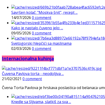
Savršen kolač: "Moskva šnit", recept ...
14/07/2026
0 comment
Kako je nastalo čuveno jelo: ...
09/05/2026
0 comment
Svetogorski hlepčići sa maslinama
02/03/2026
0 comment
Internacionalna kuhinja
Čuvena Pavlova torta - neodoljiva ...
21/02/2021
0 comment
Čvena Torta Pavlova je hrskava poslastica od belanaca umuće
Knedle sa šljivama, slatkiš za sva ...