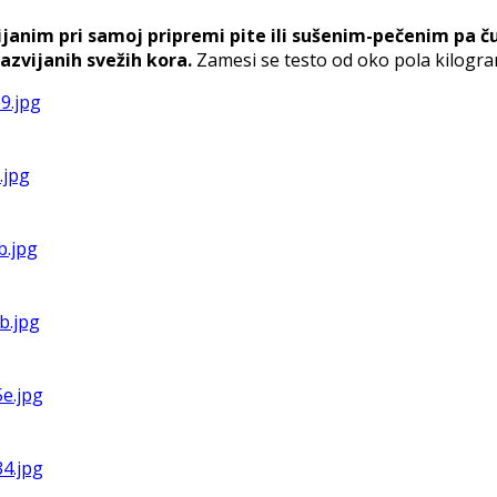
anim pri samoj pripremi pite ili sušenim-pečenim pa ču
azvijanih svežih kora.
Zamesi se testo od oko pola kilogram