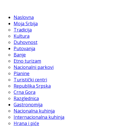
Naslovna
Moja Srbija
Tradicija
Kultura
Duhovnost
Putovanja
Banje
Etno turizam
Nacionalni parkovi
Planine
Turistički centri
Republika Srpska
Crna Gora
Razglednica
Gastronomija
Nacionalna kuhinja
Internacionalna kuhinja
Hrana i piće