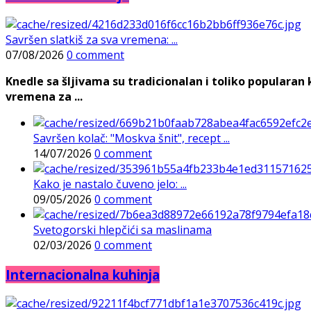
Savršen slatkiš za sva vremena: ...
07/08/2026
0 comment
Knedle sa šljivama su tradicionalan i toliko populara
vremena za ...
Savršen kolač: "Moskva šnit", recept ...
14/07/2026
0 comment
Kako je nastalo čuveno jelo: ...
09/05/2026
0 comment
Svetogorski hlepčići sa maslinama
02/03/2026
0 comment
Internacionalna kuhinja