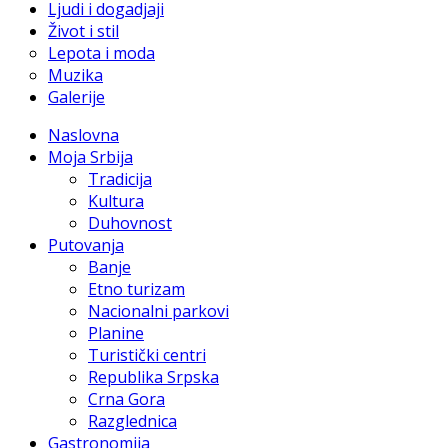
Ljudi i dogadjaji
Život i stil
Lepota i moda
Muzika
Galerije
Naslovna
Moja Srbija
Tradicija
Kultura
Duhovnost
Putovanja
Banje
Etno turizam
Nacionalni parkovi
Planine
Turistički centri
Republika Srpska
Crna Gora
Razglednica
Gastronomija