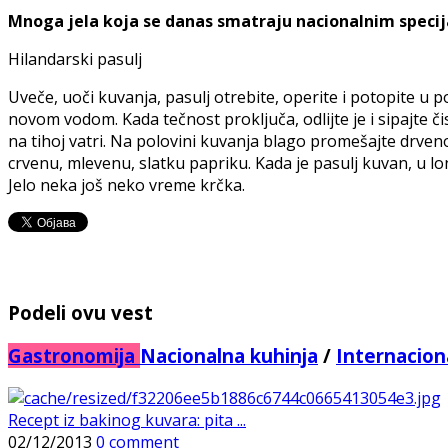
Mnoga jela koja se danas smatraju nacionalnim specija
Hilandarski pasulj
Uveče, uoči kuvanja, pasulj otrebite, operite i potopite u 
novom vodom. Kada tečnost proključa, odlijte je i sipajte či
na tihoj vatri. Na polovini kuvanja blago promešajte drveno
crvenu, mlevenu, slatku papriku. Kada je pasulj kuvan, u lon
Jelo neka još neko vreme krčka.
Podeli ovu vest
Gastronomija
Nacionalna kuhinja
/
Internacion
Recept iz bakinog kuvara: pita ...
02/12/2013
0 comment