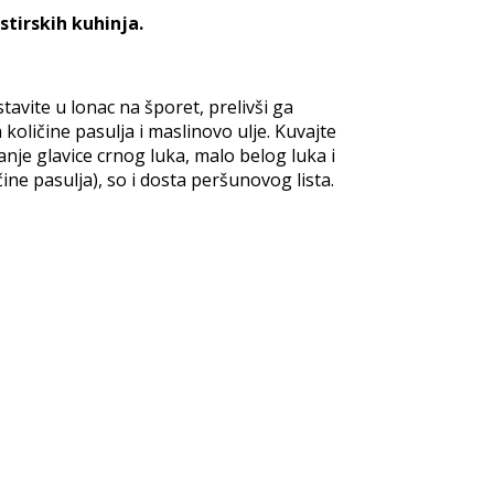
tirskih kuhinja.
avite u lonac na šporet, prelivši ga
 količine pasulja i maslinovo ulje. Kuvajte
anje glavice crnog luka, malo belog luka i
ine pasulja), so i dosta peršunovog lista.