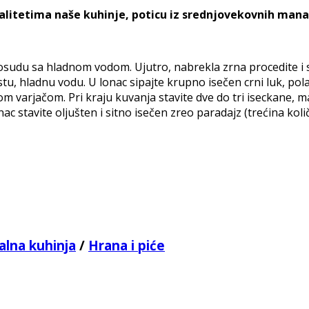
litetima naše kuhinje, poticu iz srednjovekovnih manas
posudu sa hladnom vodom. Ujutro, nabrekla zrna procedite i st
stu, hladnu vodu. U lonac sipajte krupno isečen crni luk, pola
m varjačom. Pri kraju kuvanja stavite dve do tri iseckane, m
ac stavite oljušten i sitno isečen zreo paradajz (trećina količ
alna kuhinja
/
Hrana i piće