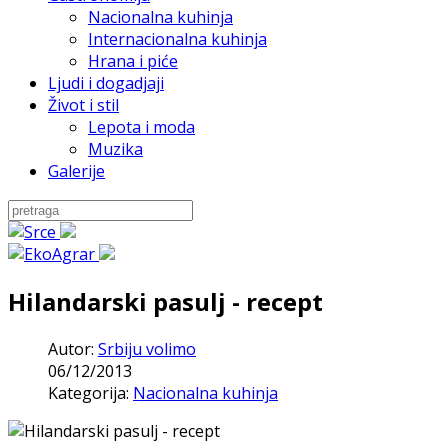
Nacionalna kuhinja
Internacionalna kuhinja
Hrana i piće
Ljudi i dogadjaji
Život i stil
Lepota i moda
Muzika
Galerije
Hilandarski pasulj - recept
Autor:
Srbiju volimo
06/12/2013
Kategorija:
Nacionalna kuhinja