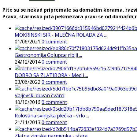
Pite su se nekad pripremale sa domaćim korama, razvij
Prava, starinska pita pekmezara pravi se od domaćih,r
MOKRINSKI SIR - MLEČNA ROLADA ZA ...
01/06/2021
0 comment
Gastronomija Golupca: riblji ...
24/12/2014
0 comment
DOBRO SA ZLATIBORA - Med i ...
03/06/2022
0 comment
Valjevski duvan čvarci
10/10/2016
0 comment
Rolovana svinjska plećka - vrlo ...
21/11/2013
0 comment
Zlatna zimska parmenka - stara ...