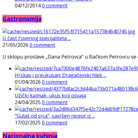
04/12/2014
0 comment
Gastronomija
U čast čuvenog specijaliteta ...
21/05/2026
0 comment
U sklopu proslave „Dana Petrovca“ u Bačkom Petrovcu se održa
Hrskav i preukusan: Dragačevski hleb ...
01/04/2026
0 comment
Užički kajmak, ukus koji osvaja
24/04/2025
0 comment
"Gulaš od srca", savršen recept iz ...
17/02/2025
0 comment
Nacionalna kuhinja