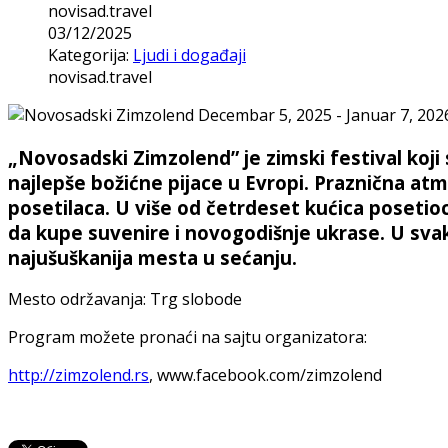
novisad.travel
03/12/2025
Kategorija:
Ljudi i događaji
novisad.travel
„Novosadski Zimzolend” je zimski festival koji
najlepše božićne pijace u Evropi. Praznična a
posetilaca. U više od četrdeset kućica posetioc
da kupe suvenire i novogodišnje ukrase. U svako
najušuškanija mesta u sećanju.
Mesto održavanja: Trg slobode
Program možete pronaći na sajtu organizatora:
http://zimzolend.rs
, www.facebook.com/zimzolend