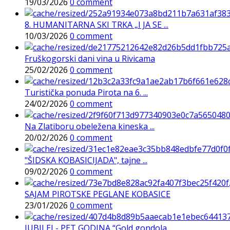
19/03/2026
0 comment
8. HUMANITARNA SKI TRKA „I JA SE ...
10/03/2026
0 comment
Fruškogorski dani vina u Rivicama
25/02/2026
0 comment
Turistička ponuda Pirota na 6. ...
24/02/2026
0 comment
Na Zlatiboru obeležena kineska ...
20/02/2026
0 comment
"ŠIDSKA KOBASICIJADA", tajne ...
09/02/2026
0 comment
SAJAM PIROTSKE PEGLANE KOBASICE
23/01/2026
0 comment
JUBILEJ - PET GODINA “Gold gondola ...