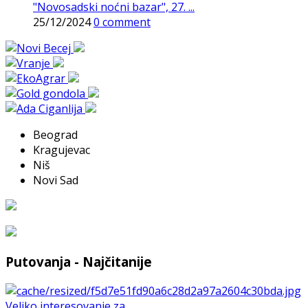
"Novosadski noćni bazar", 27. ...
25/12/2024
0 comment
Beograd
Kragujevac
Niš
Novi Sad
Putovanja - Najčitanije
Veliko interesovanje za ...