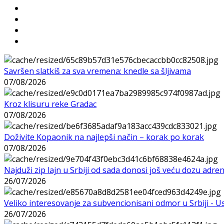
Savršen slatkiš za sva vremena: knedle sa šljivama
07/08/2026
Kroz klisuru reke Gradac
07/08/2026
Doživite Kopaonik na najlepši način – korak po korak
07/08/2026
Najduži zip lajn u Srbiji od sada donosi još veću dozu adre
26/07/2026
Veliko interesovanje za subvencionisani odmor u Srbiji - 
26/07/2026