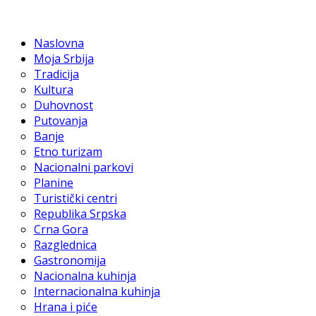
Naslovna
Moja Srbija
Tradicija
Kultura
Duhovnost
Putovanja
Banje
Etno turizam
Nacionalni parkovi
Planine
Turistički centri
Republika Srpska
Crna Gora
Razglednica
Gastronomija
Nacionalna kuhinja
Internacionalna kuhinja
Hrana i piće