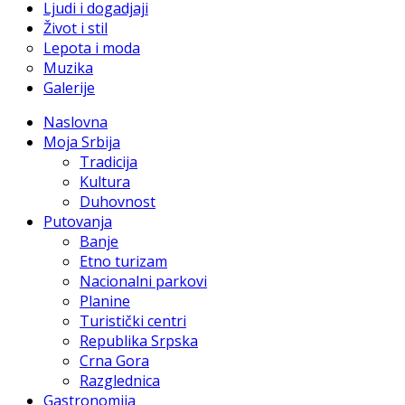
Ljudi i dogadjaji
Život i stil
Lepota i moda
Muzika
Galerije
Naslovna
Moja Srbija
Tradicija
Kultura
Duhovnost
Putovanja
Banje
Etno turizam
Nacionalni parkovi
Planine
Turistički centri
Republika Srpska
Crna Gora
Razglednica
Gastronomija